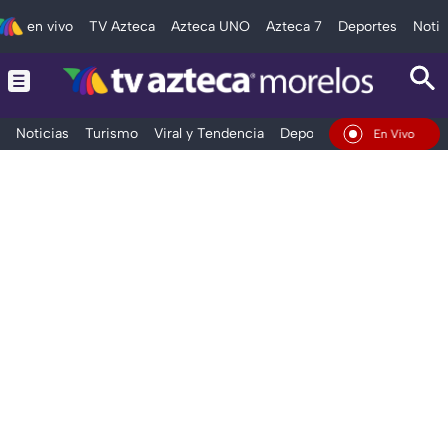
en vivo
TV Azteca
Azteca UNO
Azteca 7
Deportes
Notic
Noticias
Turismo
Viral y Tendencia
Deportes
Espectáculos
En Vivo