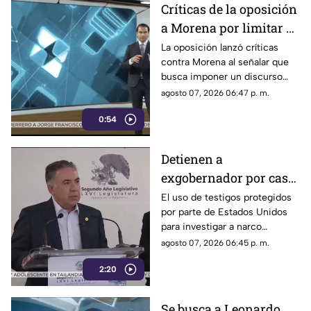
Críticas de la oposición
a Morena por limitar el
debate político
La oposición lanzó críticas
contra Morena al señalar que
busca imponer un discurso
único y limitar las voces que
agosto 07, 2026 06:47 p. m.
cuestionan a personajes
0:54
señalados por presuntos
vínculos con la narcopolítica de
la 4T.
Detienen a
exgobernador por caso
Ayotzinapa y desaforan
El uso de testigos protegidos
por parte de Estados Unidos
a alcaldes
para investigar a narco
políticos ha sido cuestionado
agosto 07, 2026 06:45 p. m.
por la 4T. Sin embargo, este
2:20
método también ha colocado
bajo la lupa a funcionarios y
gobernadores de morena,
Se busca a Leonardo