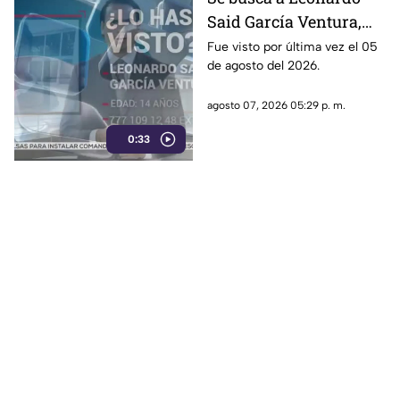
entre ellos Rubén Rocha y
Said García Ventura,
Enrique Inzunza.
desaparecido en
Fue visto por última vez el 05
de agosto del 2026.
Cuernavaca
agosto 07, 2026 05:29 p. m.
0:33