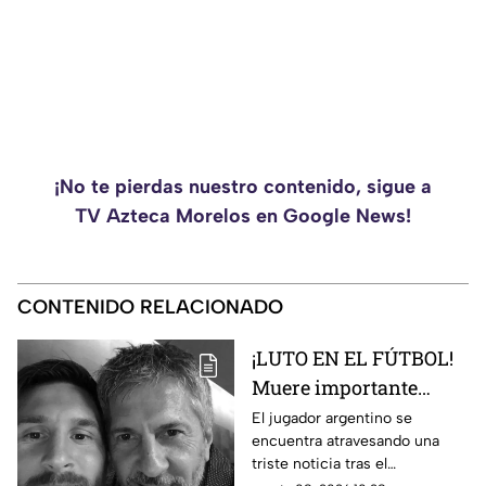
¡No te pierdas nuestro contenido, sigue a
TV Azteca Morelos en Google News!
CONTENIDO RELACIONADO
¡LUTO EN EL FÚTBOL!
Muere importante
figura de la familia
El jugador argentino se
encuentra atravesando una
MESSI; así dieron a
triste noticia tras el
conocer la noticia