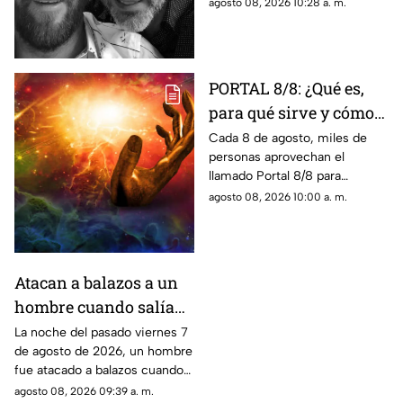
fallecimiento de su padre.
agosto 08, 2026 10:28 a. m.
PORTAL 8/8: ¿Qué es,
para qué sirve y cómo
manifestar
Cada 8 de agosto, miles de
personas aprovechan el
correctamente?
llamado Portal 8/8 para
reflexionar, pedir y establecer
agosto 08, 2026 10:00 a. m.
nuevas metas.
Atacan a balazos a un
hombre cuando salía
de una iglesia en
La noche del pasado viernes 7
de agosto de 2026, un hombre
Cuautla, ¿cuál es su
fue atacado a balazos cuando
estado de salud?
salía de una iglesia. Los hechos
agosto 08, 2026 09:39 a. m.