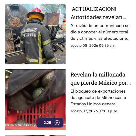
ocurrieron en el municipio de
¡ACTUALIZACIÓN!
Cuautla.
Autoridades revelan
nueva información tras
A través de un comunicado se
dio a conocer el número total
la explosión de la pipa
de víctimas y las afectaciones
de gas LP en
tras el siniestro.
agosto 08, 2026 09:35 a. m.
Cuernavaca
Revelan la millonada
que pierde México por
el bloqueo de Estados
El bloqueo de exportaciones
de aguacate de Michoacán a
Unidos al aguacate de
Estados Unidos genera
Michoacán
pérdidas millonarias.
agosto 07, 2026 07:00 p. m.
2:25