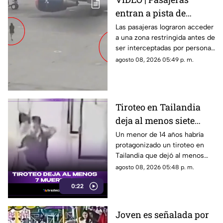
entran a pista de
aeropuerto tras perder
Las pasajeras lograron acceder
a una zona restringida antes de
su vuelo; autoridades
ser interceptadas por personal
logran detenerlas
del aeropuerto.
agosto 08, 2026 05:49 p. m.
Tiroteo en Tailandia
deja al menos siete
muertos
Un menor de 14 años habría
protagonizado un tiroteo en
Tailandia que dejó al menos
siete personas muertas, entre
agosto 08, 2026 05:48 p. m.
ellas sus abuelos y cinco
0:22
personas en una escuela.
Joven es señalada por