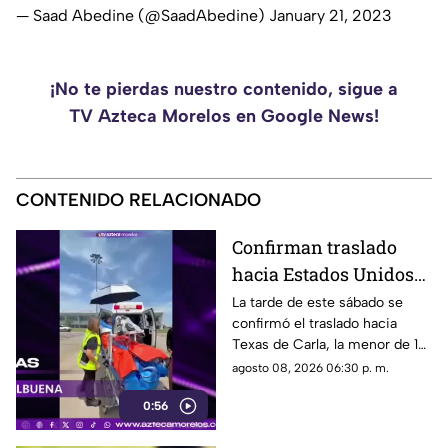
— Saad Abedine (@SaadAbedine)
January 21, 2023
¡No te pierdas nuestro contenido, sigue a
TV Azteca Morelos en Google News!
CONTENIDO RELACIONADO
Confirman traslado
hacia Estados Unidos
de menor que sufrió
La tarde de este sábado se
confirmó el traslado hacia
quemadura en la
Texas de Carla, la menor de 15
explosión de gas LP en
años que resultó gravemente
agosto 08, 2026 06:30 p. m.
Cuernavaca
lesionada en la explosión de
0:56
gas en Cuernavaca.