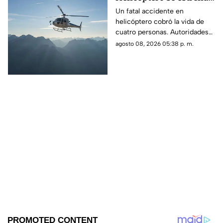
en zona boscosa y
Un fatal accidente en
helicóptero cobró la vida de
mueren cuatro
cuatro personas. Autoridades
personas
confirmaron que la aeronave
agosto 08, 2026 05:38 p. m.
se estrelló en una zona
boscosa.