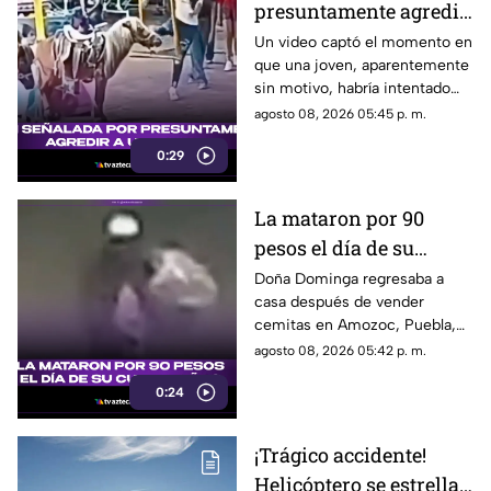
presuntamente agredir
a un pony en feria de
Un video captó el momento en
que una joven, aparentemente
Pueblo Mágico
sin motivo, habría intentado
agredir a un pequeño pony.
agosto 08, 2026 05:45 p. m.
0:29
La mataron por 90
pesos el día de su
cumpleaños; Este es el
Doña Dominga regresaba a
casa después de vender
caso de Doña Dominga
cemitas en Amozoc, Puebla,
cuando presuntamente un
agosto 08, 2026 05:42 p. m.
hombre la siguió para asaltarla.
0:24
¡Trágico accidente!
Helicóptero se estrella