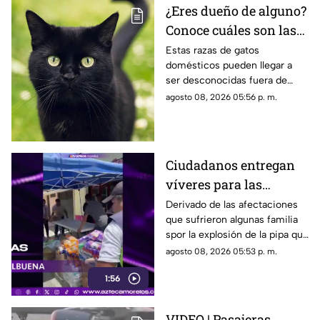
¿Eres dueño de alguno?
Conoce cuáles son las
cinco razas más raras
Estas razas de gatos
domésticos pueden llegar a
de gatos domésticos en
ser desconocidas fuera de
todo el mundo
círculos especializados, y
agosto 08, 2026 05:56 p. m.
algunos de ellos enfrentan
desafíos para su preservación.
Ciudadanos entregan
víveres para las
familias afectadas por
Derivado de las afectaciones
que sufrieron algunas familia
la explosión de pipa en
spor la explosión de la pipa que
Cuernavaca
transportaba gas LP,
agosto 08, 2026 05:53 p. m.
ciudadanos de Cuernavaca
1:56
entregaron víveres en la zona.
VIDEO | Pasajeras