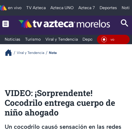
en vivo
TV Azteca
Azteca UNO
Azteca 7
Deportes
Notic
Noticias
Turismo
Viral y Tendencia
Deportes
Espectáculos
En Vi
Viral y Tendencia
Nota
VIDEO: ¡Sorprendente!
Cocodrilo entrega cuerpo de
niño ahogado
Un cocodrilo causó sensación en las redes