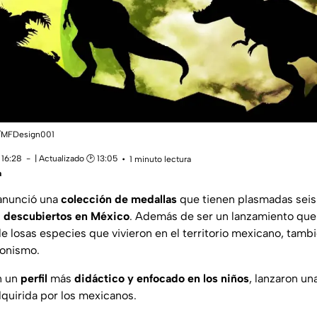
ay/MFDesign001
 16:28
| Actualizado 🕑 13:05
1 minuto lectura
a
anunció una
colección de medallas
que tienen plasmadas sei
n
descubiertos en México
. Además de ser un lanzamiento que
de losas especies que vivieron en el territorio mexicano, tamb
ionismo.
n un
perfil
más
didáctico y enfocado en los niños
, lanzaron un
quirida por los mexicanos.