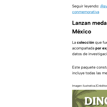
Seguir leyendo:
¡Re
conmemorativa
Lanzan medal
México
La
colección
que fu
acompañada
por ex
datos de investigac
Este paquete consta
incluye todas las me
Imagen ilustrativa.|Créd