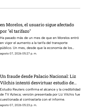
en Morelos, el usuario sigue afectado
por "el tarifazo"
Ha pasado más de un mes de que en Morelos entró
en vigor el aumento a la tarifa del transporte
público. Un mes, desde que la economía de los
morelenses se vio afectada y los ciudadanos
agosto 07, 2026 05:27 p. m.
denunciaran su incorfomidad por el mal trato al
interior de las unidades.
Un fraude desde Palacio Nacional: Liz
Vilchis intentó desvirtuar estudio de
Reuters sobre la credibilidad de TV
Estudio Reuters confirma el alcance y la credibilidad
de TV Azteca; versión presentada por Liz Vilchis fue
Azteca
cuestionada al contrastarla con el informe.
agosto 07, 2026 05:23 p. m.