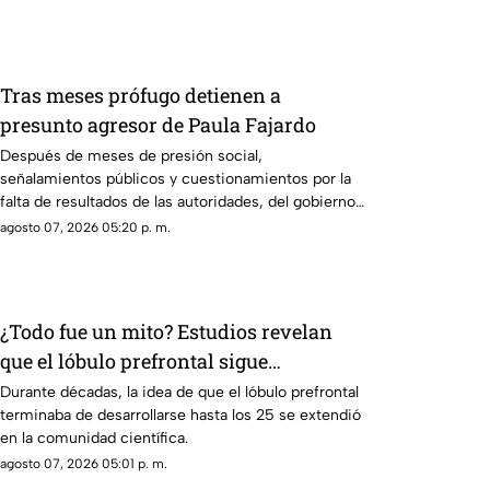
Tras meses prófugo detienen a
presunto agresor de Paula Fajardo
Después de meses de presión social,
señalamientos públicos y cuestionamientos por la
falta de resultados de las autoridades, del gobierno
de Margarita González Saravia finalmente fue
agosto 07, 2026 05:20 p. m.
detenido Jorge Francisco “N”.
¿Todo fue un mito? Estudios revelan
que el lóbulo prefrontal sigue
desarrollándose después de los 25 años
Durante décadas, la idea de que el lóbulo prefrontal
terminaba de desarrollarse hasta los 25 se extendió
en la comunidad científica.
agosto 07, 2026 05:01 p. m.