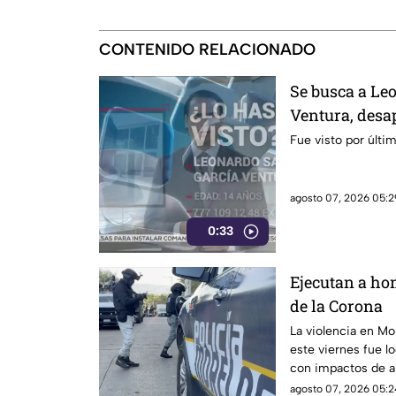
CONTENIDO RELACIONADO
Se busca a Le
Ventura, desa
Fue visto por últi
agosto 07, 2026 05:2
0:33
Ejecutan a ho
de la Corona
La violencia en Mo
este viernes fue l
con impactos de ar
alianza nacional, e
agosto 07, 2026 05:2