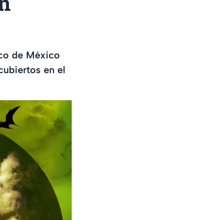
en
ico de México
cubiertos en el