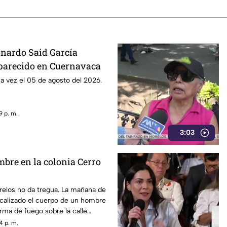
onardo Said García
parecido en Cuernavaca
ma vez el 05 de agosto del 2026.
9 p. m.
3:03
mbre en la colonia Cerro
relos no da tregua. La mañana de
ocalizado el cuerpo de un hombre
ma de fuego sobre la calle
n la colonia cerro de la corona, en
4 p. m.