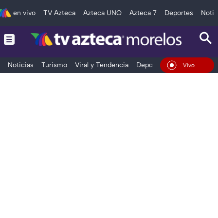
en vivo
TV Azteca
Azteca UNO
Azteca 7
Deportes
Notic
Noticias
Turismo
Viral y Tendencia
Deportes
Espectáculos
En Vivo