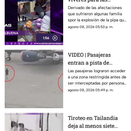
familias afectadas por
Derivado de las afectaciones
que sufrieron algunas familia
la explosión de pipa en
spor la explosión de la pipa que
Cuernavaca
transportaba gas LP,
agosto 08, 2026 05:53 p. m.
ciudadanos de Cuernavaca
1:56
entregaron víveres en la zona.
VIDEO | Pasajeras
entran a pista de
aeropuerto tras perder
Las pasajeras lograron acceder
a una zona restringida antes de
su vuelo; autoridades
ser interceptadas por personal
logran detenerlas
del aeropuerto.
agosto 08, 2026 05:49 p. m.
Tiroteo en Tailandia
deja al menos siete