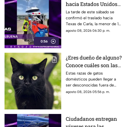
hacia Estados Unidos
de menor que sufrió
La tarde de este sábado se
confirmó el traslado hacia
quemadura en la
Texas de Carla, la menor de 15
explosión de gas LP en
años que resultó gravemente
agosto 08, 2026 06:30 p. m.
Cuernavaca
lesionada en la explosión de
0:56
gas en Cuernavaca.
¿Eres dueño de alguno?
Conoce cuáles son las
cinco razas más raras
Estas razas de gatos
domésticos pueden llegar a
de gatos domésticos en
ser desconocidas fuera de
todo el mundo
círculos especializados, y
agosto 08, 2026 05:56 p. m.
algunos de ellos enfrentan
desafíos para su preservación.
Ciudadanos entregan
víveres para las