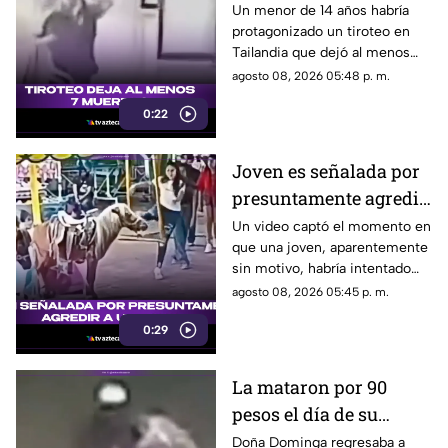
muertos
Un menor de 14 años habría
protagonizado un tiroteo en
Tailandia que dejó al menos
siete personas muertas, entre
agosto 08, 2026 05:48 p. m.
ellas sus abuelos y cinco
0:22
personas en una escuela.
Joven es señalada por
presuntamente agredir
a un pony en feria de
Un video captó el momento en
que una joven, aparentemente
Pueblo Mágico
sin motivo, habría intentado
agredir a un pequeño pony.
agosto 08, 2026 05:45 p. m.
0:29
La mataron por 90
pesos el día de su
cumpleaños; Este es el
Doña Dominga regresaba a