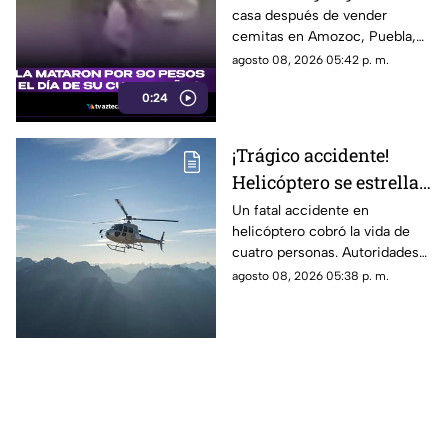
casa después de vender
caso de Doña Dominga
cemitas en Amozoc, Puebla,
cuando presuntamente un
agosto 08, 2026 05:42 p. m.
hombre la siguió para asaltarla.
0:24
¡Trágico accidente!
Helicóptero se estrella
en zona boscosa y
Un fatal accidente en
helicóptero cobró la vida de
mueren cuatro
cuatro personas. Autoridades
personas
confirmaron que la aeronave
agosto 08, 2026 05:38 p. m.
se estrelló en una zona
boscosa.