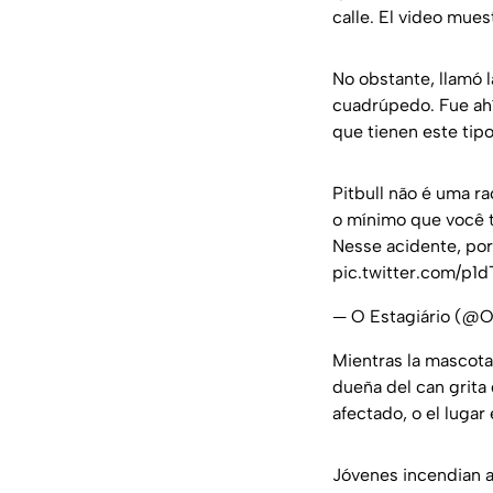
calle. El video mue
No obstante, llamó l
cuadrúpedo. Fue ahí
que tienen este tipo
Pitbull não é uma r
o mínimo que você t
Nesse acidente, por
pic.twitter.com/p1
— O Estagiário (@O
Mientras la mascota 
dueña del can grit
afectado, o el lugar
Jóvenes incendian a