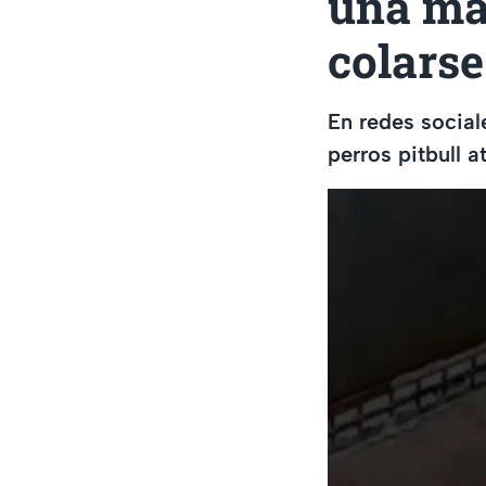
una ma
colarse
En redes social
perros pitbull 