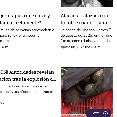
ué es, para qué sirve y
Atacan a balazos a un
tar correctamente?
hombre cuando salía
de una iglesia en
 miles de personas aprovechan el
La noche del pasado viernes 7
para reflexionar, pedir y
de agosto de 2026, un hombre
Cuautla, ¿cuál es su
 metas.
fue atacado a balazos cuando
estado de salud?
salía de una iglesia. Los hechos
 a. m.
agosto 08, 2026 09:39 a. m.
ocurrieron en el municipio de
Cuautla.
ÓN! Autoridades revelan
ción tras la explosión de
s LP en Cuernavaca
municado se dio a conocer el
timas y las afectaciones tras el
5 a. m.
2:25