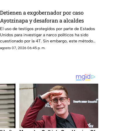
Detienen a exgobernador por caso
Ayotzinapa y desaforan a alcaldes
El uso de testigos protegidos por parte de Estados
Unidos para investigar a narco políticos ha sido
cuestionado por la 4T. Sin embargo, este método
también ha colocado bajo la lupa a funcionarios y
agosto 07, 2026 06:45 p. m.
gobernadores de morena, entre ellos Rubén Rocha y
Enrique Inzunza.