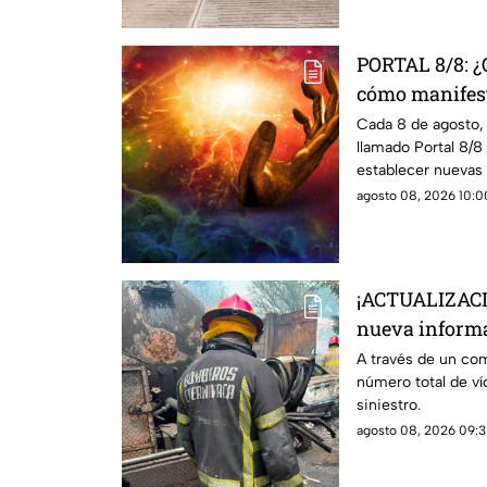
PORTAL 8/8: ¿Q
cómo manifes
Cada 8 de agosto,
llamado Portal 8/8 
establecer nuevas
agosto 08, 2026 10:00
¡ACTUALIZACI
nueva informa
la pipa de ga
A través de un co
número total de víc
siniestro.
agosto 08, 2026 09:3