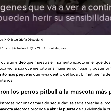
tos: X O Estagiário/@OEstagiari0
 17:02
| Actualizado 🕑 12:21
1 minuto lectura
a
ircula un
video
que muestra el momento exacto en el que do
oca vigilancia que ejercito una mujer en su hogar, y posterio
rrito más pequeño
que vivía dentro del lugar. El metraje ha de
ntarios.
on los perros pitbull a la mascota más
istradas por una cámara de seguridad se sede apreciar el mo
mascota
afectada procede a
abrir la puerta
de su vivienda la cu