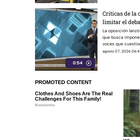
Críticas de la
limitar el deba
La oposición lanzó
que busca imponer 
voces que cuestio
presuntos vínculos 
agosto 07, 2026 06:4
0:54