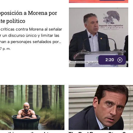
 oposición a Morena por
te político
 críticas contra Morena al señalar
un discurso único y limitar las
nan a personajes señalados por
con la narcopolítica de la 4T.
7 p. m.
2:20