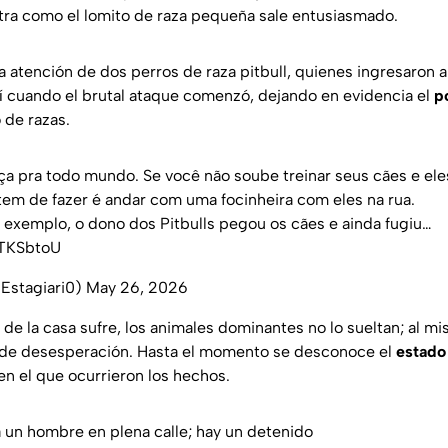
stra como el lomito de raza pequeña sale entusiasmado.
a atención de dos perros de raza pitbull, quienes ingresaron a
 cuando el brutal ataque comenzó, dejando en evidencia el
p
 de razas.
aça pra todo mundo. Se você não soube treinar seus cães e ele
em de fazer é andar com uma focinheira com eles na rua.
 exemplo, o dono dos Pitbulls pegou os cães e ainda fugiu…
dTKSbtoU
Estagiari0)
May 26, 2026
de la casa sufre, los animales dominantes no lo sueltan; al mi
a de desesperación. Hasta el momento se desconoce el
estado
 en el que ocurrieron los hechos.
 un hombre en plena calle; hay un detenido