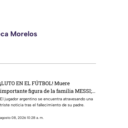
eca Morelos
¡LUTO EN EL FÚTBOL! Muere
importante figura de la familia MESSI;
así dieron a conocer la noticia
El jugador argentino se encuentra atravesando una
triste noticia tras el fallecimiento de su padre.
agosto 08, 2026 10:28 a. m.