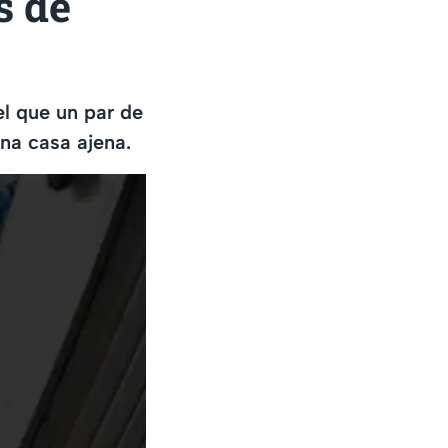
s de
l que un par de
na casa ajena.