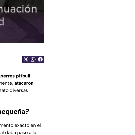
s
perros pitbull
rmente,
atacaron
sato diversas
 pequeña?
mento exacto en el
al daba paso a la