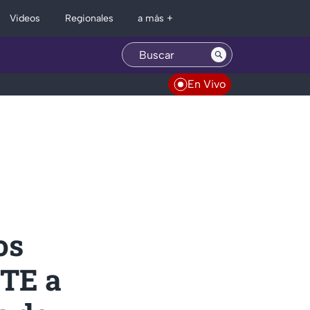
Regionales
Videos
a más +
En Vivo
os
TE a