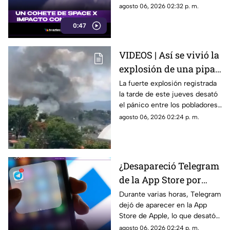
impactó el satélite natural a
agosto 06, 2026 02:32 p. m.
una velocidad impresionante,
0:47
generando un enorme cráter.
VIDEOS | Así se vivió la
explosión de una pipa
de gas en la colonia Las
La fuerte explosión registrada
la tarde de este jueves desató
Granjas, Cuernavaca
el pánico entre los pobladores
de la colonia Las Granjas.
agosto 06, 2026 02:24 p. m.
¿Desapareció Telegram
de la App Store por
censura?
Durante varias horas, Telegram
dejó de aparecer en la App
Store de Apple, lo que desató
especulaciones en redes
agosto 06, 2026 02:24 p. m.