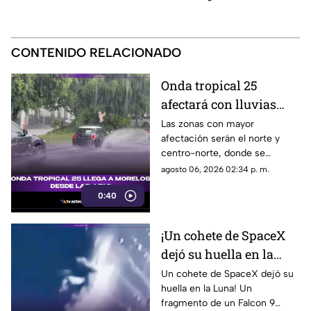
CONTENIDO RELACIONADO
Onda tropical 25
afectará con lluvias
fuertes a Morelos; estas
Las zonas con mayor
afectación serán el norte y
serán las zonas y horas
centro-norte, donde se
exactas
esperan chubascos intensos,
agosto 06, 2026 02:34 p. m.
ráfagas de viento y bancos de
0:40
niebla en áreas montañosas.
En el sur y sureste habrá
tormentas puntuales con
¡Un cohete de SpaceX
actividad eléctrica constante,
dejó su huella en la
mientras que en Cuernavaca,
Jiutepec y Cuautla existe
Luna!
Un cohete de SpaceX dejó su
riesgo de encharcamientos e
huella en la Luna! Un
inundaciones repentinas.
fragmento de un Falcon 9