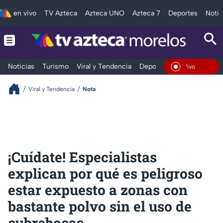
en vivo
TV Azteca
Azteca UNO
Azteca 7
Deportes
Notic
Noticias
Turismo
Viral y Tendencia
Deportes
Espectáculos
En Vivo
Viral y Tendencia
Nota
¡Cuídate! Especialistas
explican por qué es peligroso
estar expuesto a zonas con
bastante polvo sin el uso de
cubrebocas