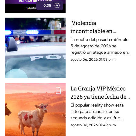
0:35
autoridades investigan qué
provocó la explosión, estas son
las imágenes, las afectaciones
¡Violencia
y las rutas alternas para evitar
incontrolable en
la zona.
Morelos! Mujer resulta
La noche del pasado miércoles
5 de agosto de 2026 se
lesionada durante
registró un ataque armado en
ataque armado en
el municipio de Jiutepec. El
agosto 06, 2026 01:53 p. m.
Jiutepec
saldo fue de una mujer
lesionada.
La Granja VIP México
2026 ya tiene fecha de
estreno; este es el
El popular reality show está
listo para arrancar con su
primer participante
segunda edición y así fue
confirmado
como anunciaron a su primer
agosto 06, 2026 01:49 p. m.
participante.