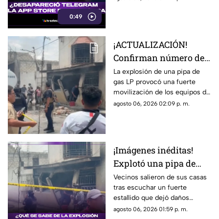
sociales sobre una posible
0:49
censura. Sin embargo, Pavel
Durov, fundador de la
aplicación, aclaró que el retiro
¡ACTUALIZACIÓN!
temporal se debió a un
Confirman número de
incidente de ciberseguridad.
lesionados tras fuerte
La explosión de una pipa de
gas LP provocó una fuerte
explosión de pipa de
movilización de los equipos de
gas en colonia Las
emergencia en Cuernavaca.
agosto 06, 2026 02:09 p. m.
Granjas
¡Imágenes inéditas!
Explotó una pipa de
gas en colonia Las
Vecinos salieron de sus casas
tras escuchar un fuerte
Granjas de Cuernavaca
estallido que dejó daños
materiales y una intensa
agosto 06, 2026 01:59 p. m.
movilización. Mientras las