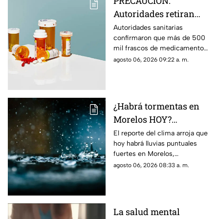
PRECAUCIÓN:
Autoridades retiran
más de 500 mil frascos
Autoridades sanitarias
confirmaron que más de 500
de medicamento para
mil frascos de medicamento
la presión arterial que
para la hipertensión fuero
agosto 06, 2026 09:22 a. m.
podría desarrollar
retirados del mercado por
cáncer
aumentar el riesgo de padecer
cáncer.
¿Habrá tormentas en
Morelos HOY?
Pronostican lluvias
El reporte del clima arroja que
hoy habrá lluvias puntuales
puntuales fuertes con
fuertes en Morelos,
descargas eléctricas en
acompañadas de actividad
agosto 06, 2026 08:33 a. m.
estos municipios
eléctrica y posible caída de
granizo.
La salud mental