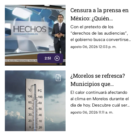
Censura a la prensa en
México: ¿Quién
sancionará las
Con el pretexto de los
“derechos de las audiencias”,
mentiras oficiales del
el gobierno busca convertirse
gobierno?
en el árbitro supremo de la
agosto 06, 2026 12:03 p. m.
verdad. No te pierdas el
2:51
análisis en Casilla 27.
¿Morelos se refresca?
Municipios que
presentarán
El calor continuará afectando
al clima en Morelos durante el
disminución en su
día de hoy. Descubre cuál será
temperatura máxima
la temperatura máxima hoy
agosto 06, 2026 11:11 a. m.
HOY
jueves 6 de agosto de 2026.