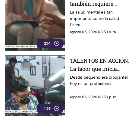
también requiere
atención
La salud mental es tan
importante como la salud
física.
agosto 05, 2026 08:53 p. m.
2:14
TALENTOS EN ACCIÓN:
La labor que inicia
desde la creatividad
Desde pequeño era dibujante;
hoy es un profesional.
agosto 05, 2026 08:50 p. m.
1:59