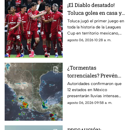
¡El Diablo desatado!
Toluca golea en casa y
Chivas pierde en
Toluca jugó el primer juego en
toda la historia de la Leagues
penales en la Jornada 1
Cup en territorio mexicano,
de la Leagues Cup 2026
donde ganó contra Seattle
agosto 06, 2026 10:28 a. m.
Sounders 3 por 0.
¿Tormentas
torrenciales? Prevén
lluvias intensas en 12
Autoridades confirmaron que
12 estados en México
estados de México HOY;
presentarán lluvias intensas
Morelos se encuentra
hoy jueves 6 de agosto de
agosto 06, 2026 09:58 a. m.
en la lista
2026. Morelos se encuentra en
la lista de entidades afectadas.