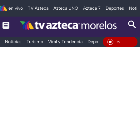
en vivo
TV Azteca
Azteca UNO
Azteca 7
Deportes
Notic
Noticias
Turismo
Viral y Tendencia
Deportes
Espectáculos
En Viv