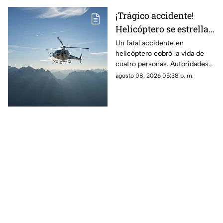
¡Trágico accidente!
Helicóptero se estrella
en zona boscosa y
Un fatal accidente en
helicóptero cobró la vida de
mueren cuatro
cuatro personas. Autoridades
personas
confirmaron que la aeronave
agosto 08, 2026 05:38 p. m.
se estrelló en una zona
boscosa.