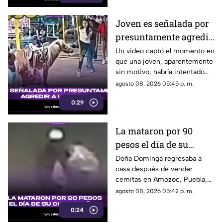
Joven es señalada por
presuntamente agredir
a un pony en feria de
Un video captó el momento en
que una joven, aparentemente
Pueblo Mágico
sin motivo, habría intentado
agredir a un pequeño pony.
agosto 08, 2026 05:45 p. m.
0:29
La mataron por 90
pesos el día de su
cumpleaños; Este es el
Doña Dominga regresaba a
casa después de vender
caso de Doña Dominga
cemitas en Amozoc, Puebla,
cuando presuntamente un
agosto 08, 2026 05:42 p. m.
hombre la siguió para asaltarla.
0:24