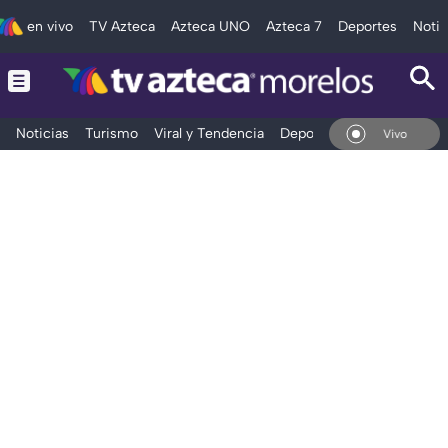
en vivo
TV Azteca
Azteca UNO
Azteca 7
Deportes
Notic
Noticias
Turismo
Viral y Tendencia
Deportes
Espectáculos
En Vivo