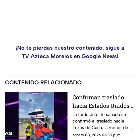
¡No te pierdas nuestro contenido, sigue a
TV Azteca Morelos en Google News!
CONTENIDO RELACIONADO
Confirman traslado
hacia Estados Unidos
de menor que sufrió
La tarde de este sábado se
confirmó el traslado hacia
quemadura en la
Texas de Carla, la menor de 15
explosión de gas LP en
años que resultó gravemente
agosto 08, 2026 06:30 p. m.
Cuernavaca