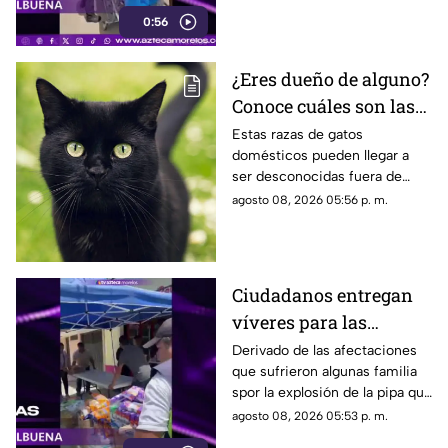
lesionada en la explosión de
0:56
gas en Cuernavaca.
¿Eres dueño de alguno?
Conoce cuáles son las
cinco razas más raras
Estas razas de gatos
domésticos pueden llegar a
de gatos domésticos en
ser desconocidas fuera de
todo el mundo
círculos especializados, y
agosto 08, 2026 05:56 p. m.
algunos de ellos enfrentan
desafíos para su preservación.
Ciudadanos entregan
víveres para las
familias afectadas por
Derivado de las afectaciones
que sufrieron algunas familia
la explosión de pipa en
spor la explosión de la pipa que
Cuernavaca
transportaba gas LP,
agosto 08, 2026 05:53 p. m.
ciudadanos de Cuernavaca