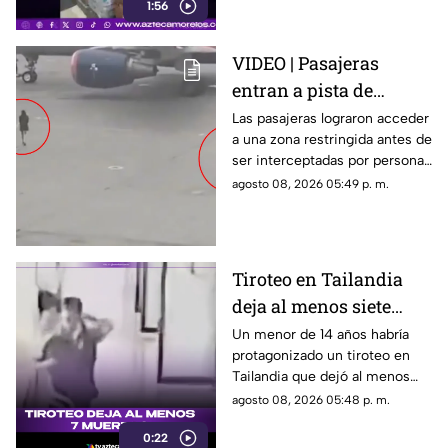
1:56
entregaron víveres en la zona.
VIDEO | Pasajeras
entran a pista de
aeropuerto tras perder
Las pasajeras lograron acceder
a una zona restringida antes de
su vuelo; autoridades
ser interceptadas por personal
logran detenerlas
del aeropuerto.
agosto 08, 2026 05:49 p. m.
Tiroteo en Tailandia
deja al menos siete
muertos
Un menor de 14 años habría
protagonizado un tiroteo en
Tailandia que dejó al menos
siete personas muertas, entre
agosto 08, 2026 05:48 p. m.
ellas sus abuelos y cinco
0:22
personas en una escuela.