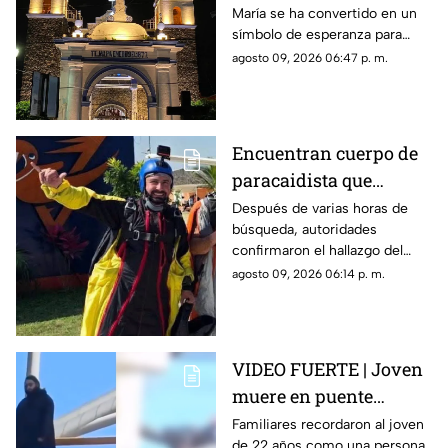
María se ha convertido en un
Morelos
símbolo de esperanza para
miles de creyentes.
agosto 09, 2026 06:47 p. m.
Encuentran cuerpo de
paracaidista que
desapareció durante
Después de varias horas de
búsqueda, autoridades
actividad en Puente de
confirmaron el hallazgo del
Ixtla
deportista en la zona sur de
agosto 09, 2026 06:14 p. m.
Morelos.
VIDEO FUERTE | Joven
muere en puente
vehicular; pidió a su
Familiares recordaron al joven
de 22 años como una persona