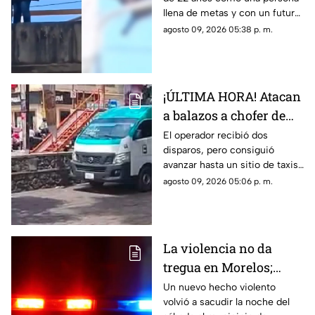
mamá que cuidara de
llena de metas y con un futuro
su gatito
prometedor.
agosto 09, 2026 05:38 p. m.
¡ÚLTIMA HORA! Atacan
a balazos a chofer de
Ruta 13 en Oaxtepec
El operador recibió dos
disparos, pero consiguió
avanzar hasta un sitio de taxis
donde solicitó ayuda.
agosto 09, 2026 05:06 p. m.
La violencia no da
tregua en Morelos;
ejecutan a un hombre
Un nuevo hecho violento
volvió a sacudir la noche del
en Jiutepec