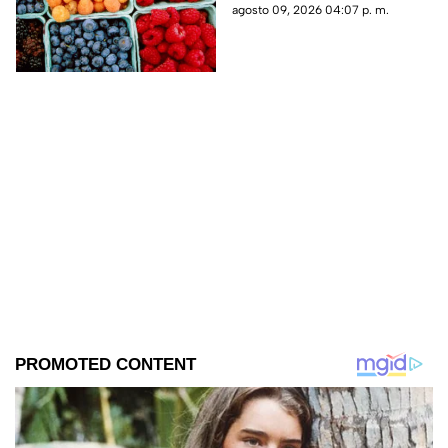
ha dejado a varias personas
agosto 09, 2026 04:07 p. m.
enfermas.