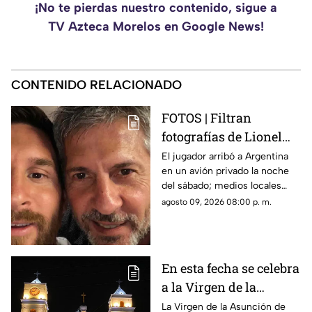
¡No te pierdas nuestro contenido, sigue a
TV Azteca Morelos en Google News!
CONTENIDO RELACIONADO
FOTOS | Filtran
fotografías de Lionel
Messi y su familia en el
El jugador arribó a Argentina
en un avión privado la noche
funeral de su papá
del sábado; medios locales
captaron su llegada.
agosto 09, 2026 08:00 p. m.
En esta fecha se celebra
a la Virgen de la
Asunción de María en
La Virgen de la Asunción de