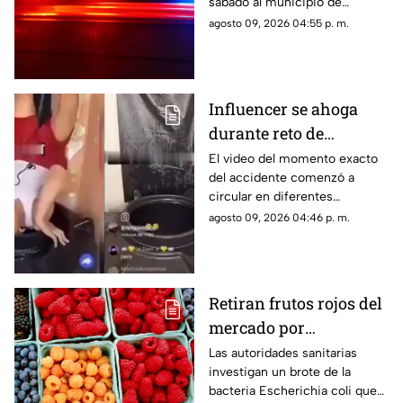
sábado al municipio de
Jiutepec.
agosto 09, 2026 04:55 p. m.
Influencer se ahoga
durante reto de
transmisión en vivo;
El video del momento exacto
del accidente comenzó a
esto se sabe del caso
circular en diferentes
(+VIDEO)
plataformas digitales.
agosto 09, 2026 04:46 p. m.
Retiran frutos rojos del
mercado por
CONTAMINACIÓN DE E.
Las autoridades sanitarias
investigan un brote de la
COLI; estos son los
bacteria Escherichia coli que
productos afectados