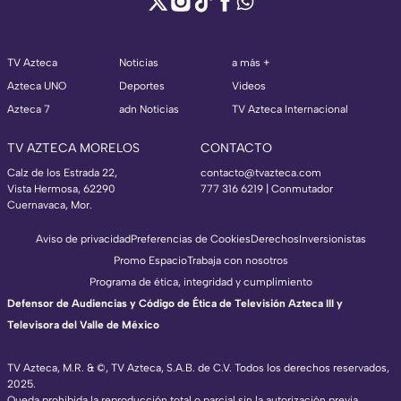
TV Azteca
Noticias
a más +
Azteca UNO
Deportes
Videos
Azteca 7
adn Noticias
TV Azteca Internacional
TV AZTECA MORELOS
CONTACTO
Calz de los Estrada 22,
contacto@tvazteca.com
Vista Hermosa, 62290
777 316 6219 | Conmutador
Cuernavaca, Mor.
Aviso de privacidad
Preferencias de Cookies
Derechos
Inversionistas
Promo Espacio
Trabaja con nosotros
Programa de ética, integridad y cumplimiento
Defensor de Audiencias y Código de Ética de Televisión Azteca III y
Televisora del Valle de México
TV Azteca, M.R. & ©, TV Azteca, S.A.B. de C.V. Todos los derechos reservados,
2025.
Queda prohibida la reproducción total o parcial sin la autorización previa,