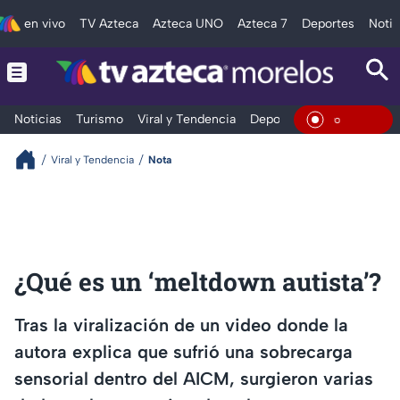
en vivo
TV Azteca
Azteca UNO
Azteca 7
Deportes
Notic
Noticias
Turismo
Viral y Tendencia
Deportes
Espectáculos
En Viv
Viral y Tendencia
Nota
¿Qué es un ‘meltdown autista’?
Tras la viralización de un video donde la
autora explica que sufrió una sobrecarga
sensorial dentro del AICM, surgieron varias