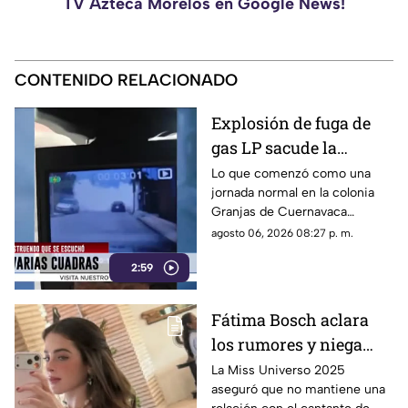
TV Azteca Morelos en Google News!
CONTENIDO RELACIONADO
Explosión de fuga de
gas LP sacude la
colonia Las Granjas
Lo que comenzó como una
jornada normal en la colonia
Granjas de Cuernavaca
terminó en una movilización
agosto 06, 2026 08:27 p. m.
de emergencia.
2:59
Fátima Bosch aclara
los rumores y niega
tener un romance con
La Miss Universo 2025
aseguró que no mantiene una
Natanael Cano