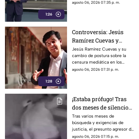
republicana.
agosto 06, 2026 07:35 p. m.
Madrid
1:26
Controversia: Jesús
Ramírez Cuevas y
Censura a los Medios
Jesús Ramírez Cuevas y su
cambio de postura sobre la
de Comunicación
censura mediática en los
medios de comunicación.
agosto 06, 2026 07:31 p. m.
1:28
¡Estaba prófugo! Tras
dos meses de silencio
detuvieron a Jorge "N",
Tras varios meses de
búsqueda y exigencias de
agresor de Paula
justicia, el presunto agresor de
Paula Fajardo fue localizado y
agosto 06, 2026 07:15 p. m.