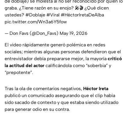
de doblaje) se molesta al no ser reconocido por quien lo
graba. ¿Tiene razón en su enojo? 🎤🎬 ¿Qué dicen
ustedes?
#Doblaje
#Viral
#HéctorIretaDeAlba
pic.twitter.com/Wn3a6Y5fow
— Don Favs (@Don_Favs)
May 19, 2026
El video rápidamente generó polémica en redes
sociales; mientras algunas personas defendieron que el
entrevistador debía prepararse mejor, la mayoría
criticó
la actitud del actor
calificándola como “soberbia” y
“prepotente”.
Tras la ola de comentarios negativos,
Héctor Ireta
publicó un comunicado asegurando que el clip había
sido sacado de contexto y que estaba siendo utilizado
para generar odio en su contra.