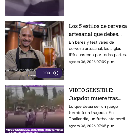
detenido en el estado de
Guerrero.
Los 5 estilos de cerveza
artesanal que debes
conocer
En bares y festivales de
cerveza artesanal, las siglas
IPA aparecen por todas partes.
Pero, ¿qué significa realmente
agosto 06, 2026 07:09 p. m.
y qué otras variedades existen
1:03
en el mundo?
VIDEO SENSIBLE:
Jugador muere tras
impacto de rayo
Lo que debía ser un juego
terminó en tragedia. En
durante partido
Thailandia, un futbolista perdió
la vida al ser alcanzado por un
agosto 06, 2026 07:05 p. m.
rayo en pleno partido