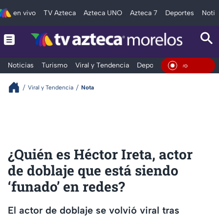
en vivo
TV Azteca
Azteca UNO
Azteca 7
Deportes
Notic
Noticias
Turismo
Viral y Tendencia
Deportes
Espectáculos
En Viv
Viral y Tendencia
Nota
¿Quién es Héctor Ireta, actor
de doblaje que está siendo
‘funado’ en redes?
El actor de doblaje se volvió viral tras