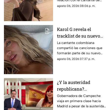
relación con el cantante de
corridos tumbados.
agosto 06, 2026 08:06 p. m.
Karol G revela el
tracklist de su nuevo
álbum antes de su
La cantante colombiana
compartió las canciones que
lanzamiento; esta es la
formarán parte de su nuevo
lista completa
material de estudio,
agosto 06, 2026 07:37 p. m.
sorprendiendo con
colaboraciones
internacionales.
¿Y la austeridad
republicana?
Gobernadora Layda
Gobernadora de Campeche
viaja en primera clase hacia
Sansores viaja en
Madrid a pesar de la austeridad
primera clase hacia