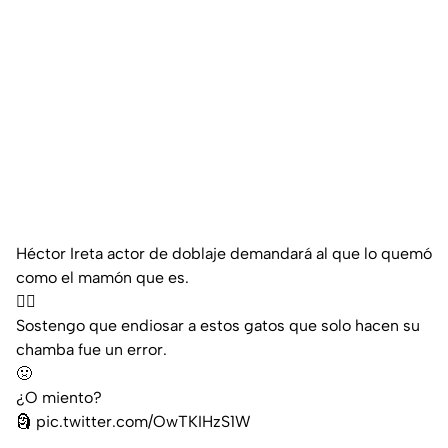
Héctor Ireta actor de doblaje demandará al que lo quemó
como el mamón que es.
🏳️‍🌈
Sostengo que endiosar a estos gatos que solo hacen su
chamba fue un error.
🤢
¿O miento?
🗿
pic.twitter.com/OwTKIHzS1W