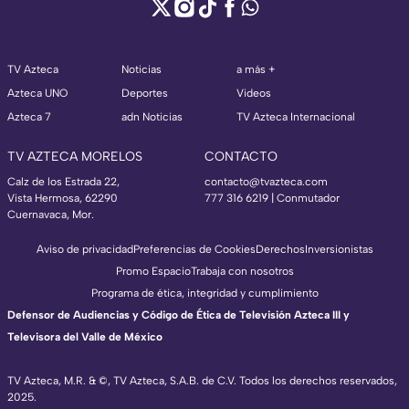
TV Azteca
Noticias
a más +
Azteca UNO
Deportes
Videos
Azteca 7
adn Noticias
TV Azteca Internacional
TV AZTECA MORELOS
CONTACTO
Calz de los Estrada 22,
contacto@tvazteca.com
Vista Hermosa, 62290
777 316 6219 | Conmutador
Cuernavaca, Mor.
Aviso de privacidad
Preferencias de Cookies
Derechos
Inversionistas
Promo Espacio
Trabaja con nosotros
Programa de ética, integridad y cumplimiento
Defensor de Audiencias y Código de Ética de Televisión Azteca III y
Televisora del Valle de México
TV Azteca, M.R. & ©, TV Azteca, S.A.B. de C.V. Todos los derechos reservados,
2025.