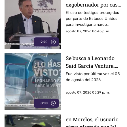
exgobernador por caso
Ayotzinapa y desaforan
El uso de testigos protegidos
por parte de Estados Unidos
a alcaldes
para investigar a narco
políticos ha sido cuestionado
agosto 07, 2026 06:45 p. m.
por la 4T. Sin embargo, este
2:20
método también ha colocado
bajo la lupa a funcionarios y
gobernadores de morena,
Se busca a Leonardo
entre ellos Rubén Rocha y
Said García Ventura,
Enrique Inzunza.
desaparecido en
Fue visto por última vez el 05
de agosto del 2026.
Cuernavaca
agosto 07, 2026 05:29 p. m.
0:33
en Morelos, el usuario