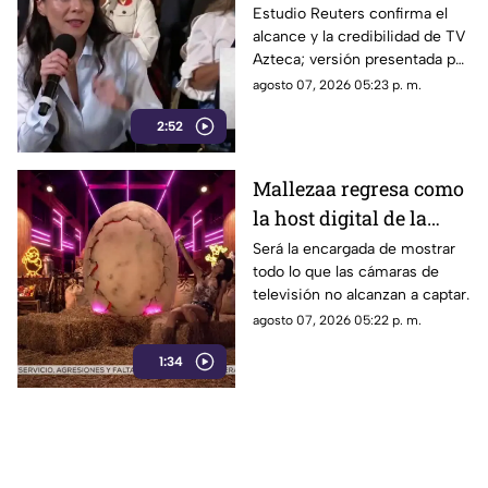
Vilchis intentó
Estudio Reuters confirma el
alcance y la credibilidad de TV
desvirtuar estudio de
Azteca; versión presentada por
Reuters sobre la
Liz Vilchis fue cuestionada al
agosto 07, 2026 05:23 p. m.
credibilidad de TV
contrastarla con el informe.
Azteca
2:52
Mallezaa regresa como
la host digital de la
segunda temporada de
Será la encargada de mostrar
todo lo que las cámaras de
La Granja VIP
televisión no alcanzan a captar.
agosto 07, 2026 05:22 p. m.
1:34