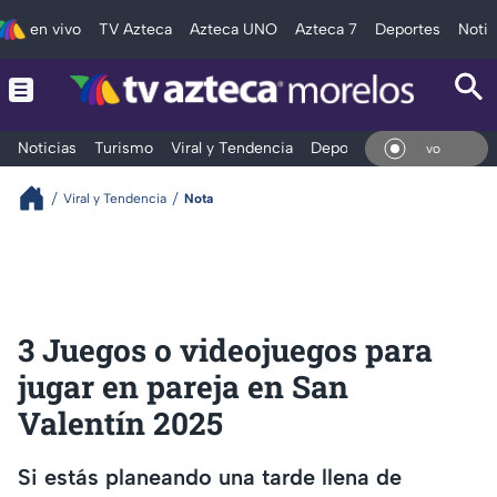
en vivo
TV Azteca
Azteca UNO
Azteca 7
Deportes
Notic
Noticias
Turismo
Viral y Tendencia
Deportes
Espectáculos
En V
Viral y Tendencia
Nota
3 Juegos o videojuegos para
jugar en pareja en San
Valentín 2025
Si estás planeando una tarde llena de