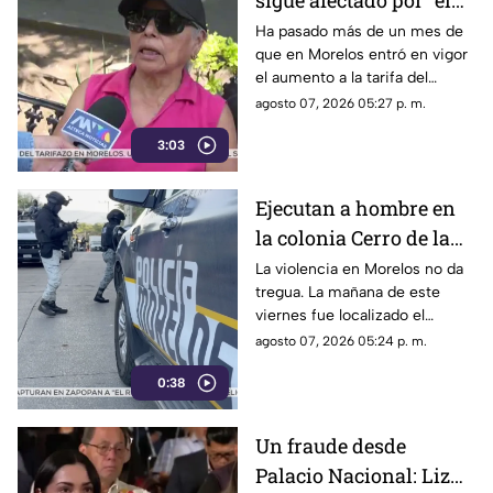
sigue afectado por "el
tarifazo"
Ha pasado más de un mes de
que en Morelos entró en vigor
el aumento a la tarifa del
transporte público. Un mes,
agosto 07, 2026 05:27 p. m.
desde que la economía de los
3:03
morelenses se vio afectada y
los ciudadanos denunciaran su
incorfomidad por el mal trato
Ejecutan a hombre en
al interior de las unidades.
la colonia Cerro de la
Corona
La violencia en Morelos no da
tregua. La mañana de este
viernes fue localizado el
cuerpo de un hombre con
agosto 07, 2026 05:24 p. m.
impactos de arma de fuego
0:38
sobre la calle alianza nacional,
en la colonia cerro de la
corona, en Jiutepec.
Un fraude desde
Palacio Nacional: Liz