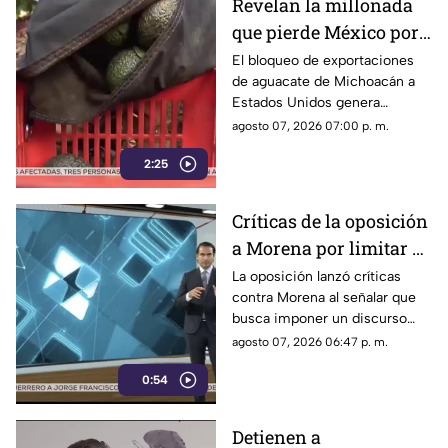
Revelan la millonada
que pierde México por
el bloqueo de Estados
El bloqueo de exportaciones
de aguacate de Michoacán a
Unidos al aguacate de
Estados Unidos genera
Michoacán
pérdidas millonarias.
agosto 07, 2026 07:00 p. m.
2:25
Críticas de la oposición
a Morena por limitar el
debate político
La oposición lanzó críticas
contra Morena al señalar que
busca imponer un discurso
único y limitar las voces que
agosto 07, 2026 06:47 p. m.
cuestionan a personajes
0:54
señalados por presuntos
vínculos con la narcopolítica de
la 4T.
Detienen a