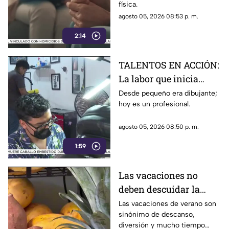
física.
agosto 05, 2026 08:53 p. m.
2:14
TALENTOS EN ACCIÓN:
La labor que inicia
desde la creatividad
Desde pequeño era dibujante;
hoy es un profesional.
agosto 05, 2026 08:50 p. m.
1:59
Las vacaciones no
deben descuidar la
alimentación infantil
Las vacaciones de verano son
sinónimo de descanso,
diversión y mucho tiempo