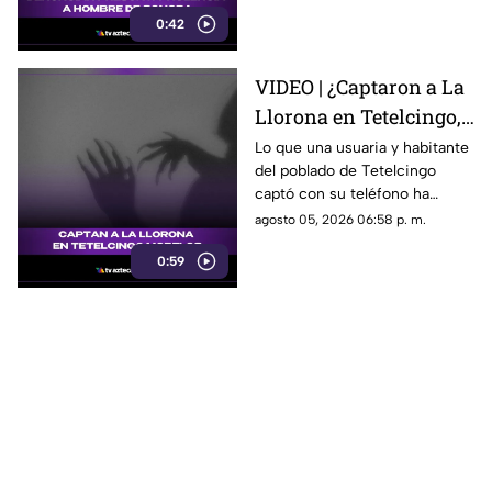
así, José asegura que la
sociales
0:42
justicia sigue sin llegar.
VIDEO | ¿Captaron a La
Llorona en Tetelcingo,
Morelos? Misteriosa
Lo que una usuaria y habitante
del poblado de Tetelcingo
figura y lamentos en
captó con su teléfono ha
Tetelcingo, Morelos,
dejado a muchos morelenses
agosto 05, 2026 06:58 p. m.
estremecen las redes
cuestionando sí las leyendas
0:59
que se han contado de
generación en generación
sobre la presencia de la llorona
en la entidad, son reales.