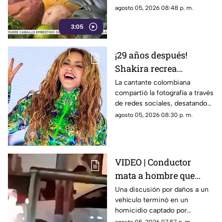
libre.
agosto 05, 2026 08:48 p. m.
3:05
¡29 años después!
Shakira recrea
ICÓNICO meme; esta es
La cantante colombiana
compartió la fotografía a través
la historia de la
de redes sociales, desatando
fotografía
cientos de comentarios.
agosto 05, 2026 08:30 p. m.
VIDEO | Conductor
mata a hombre que
rompió su espejo
Una discusión por daños a un
vehículo terminó en un
retrovisor
homicidio captado por
testigos.