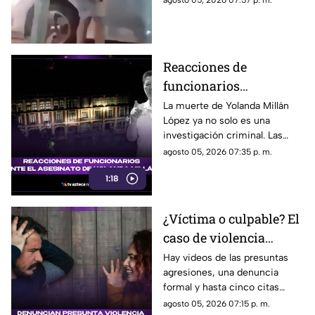
agosto 05, 2026 07:57 p. m.
Reacciones de
funcionarios
Morelenses ante el
La muerte de Yolanda Millán
López ya no solo es una
asesinato de Yolanda
investigación criminal. Las
Millán, ayudante
reacciones continúan
agosto 05, 2026 07:35 p. m.
municipal de
creciendo y las preguntas
Tepetzingo
1:18
sobre la seguridad de los
funcionarios municipales en
Morelos son cada vez más
¿Víctima o culpable? El
fuertes. ¿Qué dijeron las
caso de violencia
autoridades y qué sigue en el
caso?
contra los hombres en
Hay videos de las presuntas
agresiones, una denuncia
Sonora que está
formal y hasta cinco citas
generando
psicológicas canceladas; aun
agosto 05, 2026 07:15 p. m.
conversación en redes