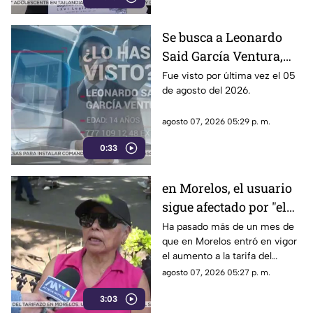
bajo la lupa a funcionarios y
gobernadores de morena,
Se busca a Leonardo
entre ellos Rubén Rocha y
Said García Ventura,
Enrique Inzunza.
desaparecido en
Fue visto por última vez el 05
de agosto del 2026.
Cuernavaca
agosto 07, 2026 05:29 p. m.
0:33
en Morelos, el usuario
sigue afectado por "el
tarifazo"
Ha pasado más de un mes de
que en Morelos entró en vigor
el aumento a la tarifa del
transporte público. Un mes,
agosto 07, 2026 05:27 p. m.
desde que la economía de los
3:03
morelenses se vio afectada y