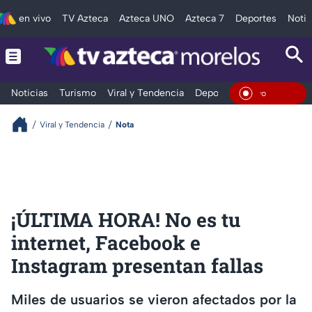
en vivo
TV Azteca
Azteca UNO
Azteca 7
Deportes
Notic
Noticias
Turismo
Viral y Tendencia
Deportes
Espectáculos
En Viv
Viral y Tendencia
Nota
¡ÚLTIMA HORA! No es tu
internet, Facebook e
Instagram presentan fallas
Miles de usuarios se vieron afectados por la