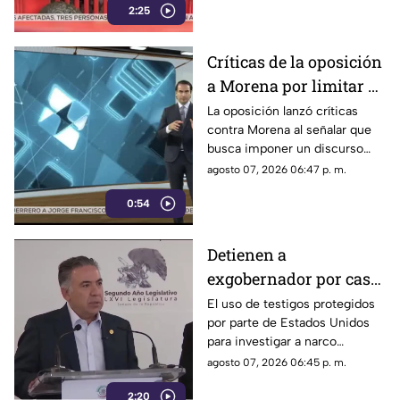
2:25
Críticas de la oposición
a Morena por limitar el
debate político
La oposición lanzó críticas
contra Morena al señalar que
busca imponer un discurso
único y limitar las voces que
agosto 07, 2026 06:47 p. m.
cuestionan a personajes
0:54
señalados por presuntos
vínculos con la narcopolítica de
la 4T.
Detienen a
exgobernador por caso
Ayotzinapa y desaforan
El uso de testigos protegidos
por parte de Estados Unidos
a alcaldes
para investigar a narco
políticos ha sido cuestionado
agosto 07, 2026 06:45 p. m.
por la 4T. Sin embargo, este
2:20
método también ha colocado