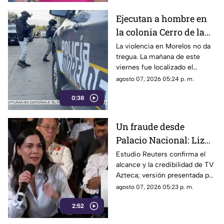
los ciudadanos denunciaran su
incorfomidad por el mal trato
Ejecutan a hombre en
al interior de las unidades.
la colonia Cerro de la
Corona
La violencia en Morelos no da
tregua. La mañana de este
viernes fue localizado el
cuerpo de un hombre con
agosto 07, 2026 05:24 p. m.
impactos de arma de fuego
0:38
sobre la calle alianza nacional,
en la colonia cerro de la
corona, en Jiutepec.
Un fraude desde
Palacio Nacional: Liz
Vilchis intentó
Estudio Reuters confirma el
alcance y la credibilidad de TV
desvirtuar estudio de
Azteca; versión presentada por
Reuters sobre la
Liz Vilchis fue cuestionada al
agosto 07, 2026 05:23 p. m.
credibilidad de TV
contrastarla con el informe.
Azteca
2:52