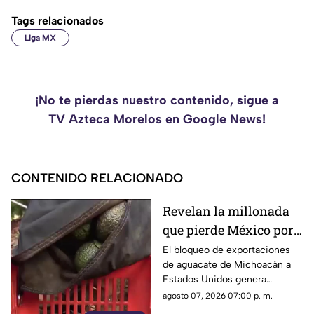
Tags relacionados
Liga MX
¡No te pierdas nuestro contenido, sigue a
TV Azteca Morelos en Google News!
CONTENIDO RELACIONADO
Revelan la millonada
que pierde México por
el bloqueo de Estados
El bloqueo de exportaciones
de aguacate de Michoacán a
Unidos al aguacate de
Estados Unidos genera
Michoacán
pérdidas millonarias.
agosto 07, 2026 07:00 p. m.