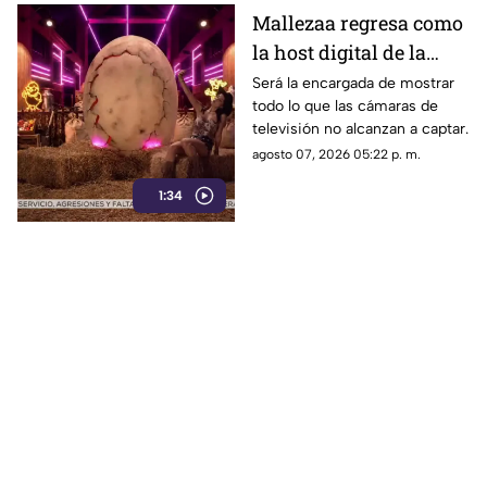
Mallezaa regresa como
la host digital de la
segunda temporada de
Será la encargada de mostrar
todo lo que las cámaras de
La Granja VIP
televisión no alcanzan a captar.
agosto 07, 2026 05:22 p. m.
1:34