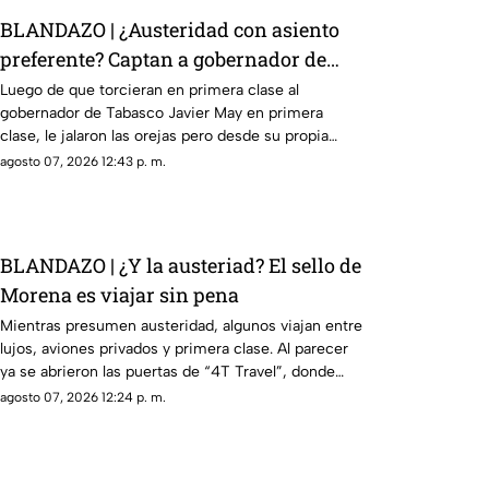
BLANDAZO | ¿Austeridad con asiento
preferente? Captan a gobernador de
Tabasco Javier May en primera clase
Luego de que torcieran en primera clase al
gobernador de Tabasco Javier May en primera
clase, le jalaron las orejas pero desde su propia
casa.
agosto 07, 2026 12:43 p. m.
BLANDAZO | ¿Y la austeriad? El sello de
Morena es viajar sin pena
Mientras presumen austeridad, algunos viajan entre
lujos, aviones privados y primera clase. Al parecer
ya se abrieron las puertas de “4T Travel”, donde
volar sin pena parece ser el sello de la casa.
agosto 07, 2026 12:24 p. m.