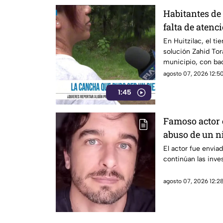
Habitantes de
falta de atenc
del Barrio de 
En Huitzilac, el t
solución Zahid Tora
municipio, con ba
agosto 07, 2026 12:50
1:45
Famoso actor 
abuso de un ni
confundió con
El actor fue envia
continúan las inve
agosto 07, 2026 12:28