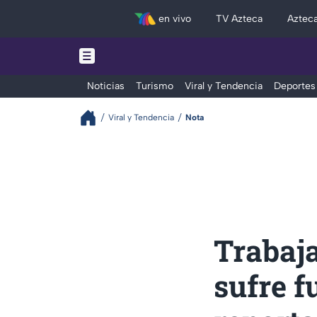
en vivo
TV Azteca
Aztec
Noticias
Turismo
Viral y Tendencia
Deportes
Viral y Tendencia
Nota
Trabaj
sufre f