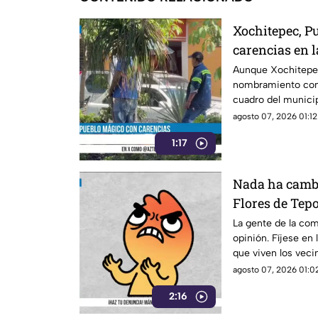
Xochitepec, P
carencias en 
Aunque Xochitepec
nombramiento com
cuadro del municip
agosto 07, 2026 01:12
1:17
Nada ha cambi
Flores de Tep
sin pavimento
La gente de la co
opinión. Fíjese en 
que viven los vec
Tepoztlán.
agosto 07, 2026 01:02
2:16