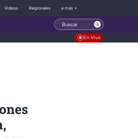
Regionales
Videos
a más +
En Vivo
iones
a,