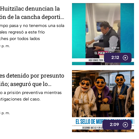
 Huitzilac denuncian la
ión de la cancha deportiva
Gualupita
iempo pasa y no tenemos una sola
les regresó a este frío
ches por todos lados
 p. m.
2:12
es detenido por presunto
ño; aseguró que lo
 su novia
do a prisión preventiva mientras
stigaciones del caso.
 p. m.
2:09