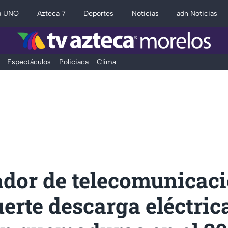
a UNO
Azteca 7
Deportes
Noticias
adn Noticias
Espectáculos
Policiaca
Clima
ador de telecomunicac
uerte descarga eléctric