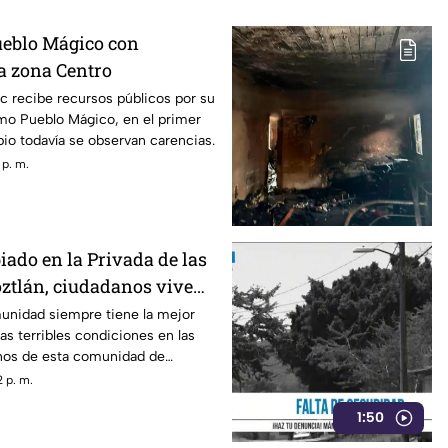
ueblo Mágico con
la zona Centro
 recibe recursos públicos por su
o Pueblo Mágico, en el primer
io todavía se observan carencias.
 p. m.
ado en la Privada de las
oztlán, ciudadanos viven
 ni drenaje
munidad siempre tiene la mejor
las terribles condiciones en las
inos de esta comunidad de
 p. m.
1:50