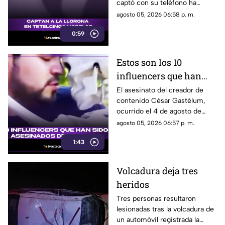
captó con su teléfono ha
Tetelcingo, Morelos,
dejado a muchos morelenses
agosto 05, 2026 06:58 p. m.
estremecen las redes
cuestionando sí las leyendas
0:59
que se han contado de
generación en generación
sobre la presencia de la llorona
Estos son los 10
en la entidad, son reales.
influencers que han
sido asesinados desde
El asesinato del creador de
contenido César Gastélum,
2024
ocurrido el 4 de agosto de
2026 en Culiacán mientras
agosto 05, 2026 06:57 p. m.
realizaba una transmisión en
1:43
vivo, volvió a poner la atención
sobre una serie de casos que
han marcado a la comunidad
Volcadura deja tres
de influencers en México
heridos
durante los últimos años.
Tres personas resultaron
lesionadas tras la volcadura de
un automóvil registrada la