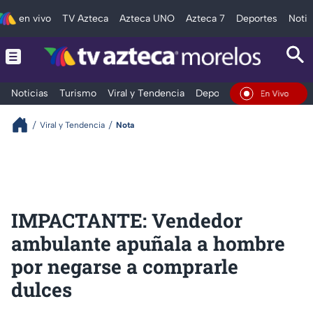
en vivo
TV Azteca
Azteca UNO
Azteca 7
Deportes
Notic
Noticias
Turismo
Viral y Tendencia
Deportes
Espectáculos
En Vivo
Viral y Tendencia
Nota
IMPACTANTE: Vendedor
ambulante apuñala a hombre
por negarse a comprarle
dulces