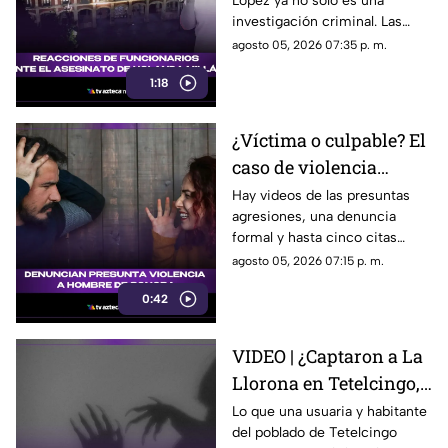
López ya no solo es una
asesinato de Yolanda
investigación criminal. Las
Millán, ayudante
reacciones continúan
agosto 05, 2026 07:35 p. m.
municipal de
creciendo y las preguntas
Tepetzingo
1:18
sobre la seguridad de los
funcionarios municipales en
Morelos son cada vez más
¿Víctima o culpable? El
fuertes. ¿Qué dijeron las
caso de violencia
autoridades y qué sigue en el
caso?
contra los hombres en
Hay videos de las presuntas
agresiones, una denuncia
Sonora que está
formal y hasta cinco citas
generando
psicológicas canceladas; aun
agosto 05, 2026 07:15 p. m.
conversación en redes
así, José asegura que la
sociales
0:42
justicia sigue sin llegar.
VIDEO | ¿Captaron a La
Llorona en Tetelcingo,
Morelos? Misteriosa
Lo que una usuaria y habitante
del poblado de Tetelcingo
figura y lamentos en