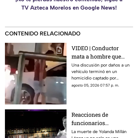
TV Azteca Morelos en Google News!
CONTENIDO RELACIONADO
VIDEO | Conductor
mata a hombre que
rompió su espejo
Una discusión por daños a un
vehículo terminó en un
retrovisor
homicidio captado por
testigos.
agosto 05, 2026 07:57 p. m.
Reacciones de
funcionarios
Morelenses ante el
La muerte de Yolanda Millán