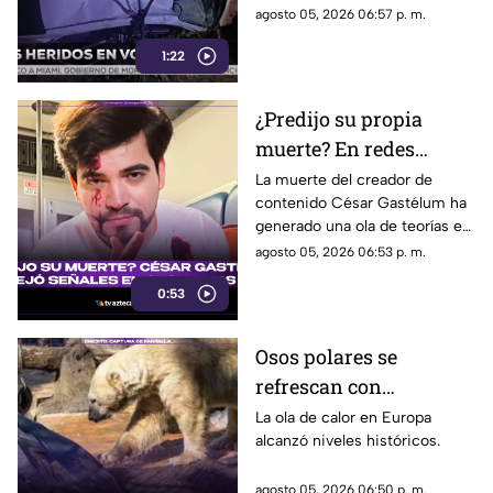
noche del martes sobre la
agosto 05, 2026 06:57 p. m.
carretera Tehuixtla-Puente de
1:22
Ixtla, a la altura del panteón de
Tehuixtla, en Jojutla.
¿Predijo su propia
muerte? En redes
sociales aseguran que
La muerte del creador de
contenido César Gastélum ha
César Gastélum dejó
generado una ola de teorías en
varias señales en sus
redes sociales, luego de que
agosto 05, 2026 06:53 p. m.
videos antes de ser
usuarios comenzaran a analizar
asesinado
0:53
algunas de sus publicaciones
anteriores.
Osos polares se
refrescan con
toneladas de hielo en
La ola de calor en Europa
alcanzó niveles históricos.
zoológico
agosto 05, 2026 06:50 p. m.