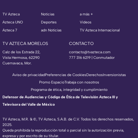
TV Azteca
Noticias
a más +
Azteca UNO
Deportes
Videos
Azteca 7
adn Noticias
TV Azteca Internacional
TV AZTECA MORELOS
CONTACTO
Calz de los Estrada 22,
contacto@tvazteca.com
Vista Hermosa, 62290
777 316 6219 | Conmutador
Cuernavaca, Mor.
Aviso de privacidad
Preferencias de Cookies
Derechos
Inversionistas
Promo Espacio
Trabaja con nosotros
Programa de ética, integridad y cumplimiento
Defensor de Audiencias y Código de Ética de Televisión Azteca III y
Televisora del Valle de México
TV Azteca, M.R. & ©, TV Azteca, S.A.B. de C.V. Todos los derechos reservados,
2025.
Queda prohibida la reproducción total o parcial sin la autorización previa,
expresa y por escrito de su titular.