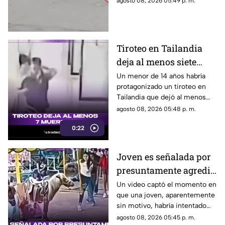
agosto 08, 2026 05:49 p. m.
Tiroteo en Tailandia
deja al menos siete
muertos
Un menor de 14 años habría
protagonizado un tiroteo en
Tailandia que dejó al menos
siete personas muertas, entre
agosto 08, 2026 05:48 p. m.
ellas sus abuelos y cinco
0:22
personas en una escuela.
Joven es señalada por
presuntamente agredir
a un pony en feria de
Un video captó el momento en
que una joven, aparentemente
Pueblo Mágico
sin motivo, habría intentado
agredir a un pequeño pony.
agosto 08, 2026 05:45 p. m.