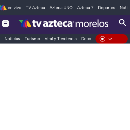
en vivo
TV Azteca
Azteca UNO
Azteca 7
Deportes
Notic
Noticias
Turismo
Viral y Tendencia
Deportes
Espectáculos
En Vi