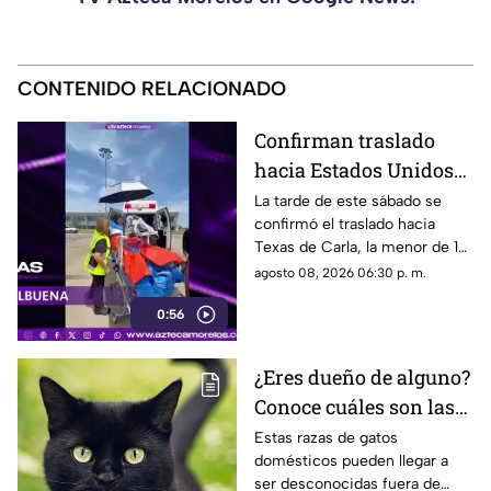
CONTENIDO RELACIONADO
Confirman traslado
hacia Estados Unidos
de menor que sufrió
La tarde de este sábado se
confirmó el traslado hacia
quemadura en la
Texas de Carla, la menor de 15
explosión de gas LP en
años que resultó gravemente
agosto 08, 2026 06:30 p. m.
Cuernavaca
lesionada en la explosión de
0:56
gas en Cuernavaca.
¿Eres dueño de alguno?
Conoce cuáles son las
cinco razas más raras
Estas razas de gatos
domésticos pueden llegar a
de gatos domésticos en
ser desconocidas fuera de