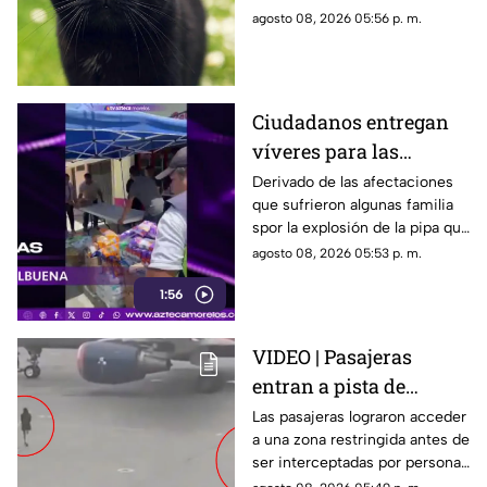
todo el mundo
círculos especializados, y
agosto 08, 2026 05:56 p. m.
algunos de ellos enfrentan
desafíos para su preservación.
Ciudadanos entregan
víveres para las
familias afectadas por
Derivado de las afectaciones
que sufrieron algunas familia
la explosión de pipa en
spor la explosión de la pipa que
Cuernavaca
transportaba gas LP,
agosto 08, 2026 05:53 p. m.
ciudadanos de Cuernavaca
1:56
entregaron víveres en la zona.
VIDEO | Pasajeras
entran a pista de
aeropuerto tras perder
Las pasajeras lograron acceder
a una zona restringida antes de
su vuelo; autoridades
ser interceptadas por personal
logran detenerlas
del aeropuerto.