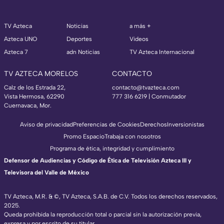
TV Azteca
Noticias
a más +
Azteca UNO
Deportes
Videos
Azteca 7
adn Noticias
TV Azteca Internacional
TV AZTECA MORELOS
CONTACTO
Calz de los Estrada 22,
contacto@tvazteca.com
Vista Hermosa, 62290
777 316 6219 | Conmutador
Cuernavaca, Mor.
Aviso de privacidad
Preferencias de Cookies
Derechos
Inversionistas
Promo Espacio
Trabaja con nosotros
Programa de ética, integridad y cumplimiento
Defensor de Audiencias y Código de Ética de Televisión Azteca III y
Televisora del Valle de México
TV Azteca, M.R. & ©, TV Azteca, S.A.B. de C.V. Todos los derechos reservados,
2025.
Queda prohibida la reproducción total o parcial sin la autorización previa,
expresa y por escrito de su titular.