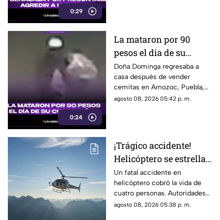
0:29
La mataron por 90
pesos el día de su
cumpleaños; Este es el
Doña Dominga regresaba a
casa después de vender
caso de Doña Dominga
cemitas en Amozoc, Puebla,
cuando presuntamente un
agosto 08, 2026 05:42 p. m.
hombre la siguió para asaltarla.
0:24
¡Trágico accidente!
Helicóptero se estrella
en zona boscosa y
Un fatal accidente en
helicóptero cobró la vida de
mueren cuatro
cuatro personas. Autoridades
personas
confirmaron que la aeronave
agosto 08, 2026 05:38 p. m.
se estrelló en una zona