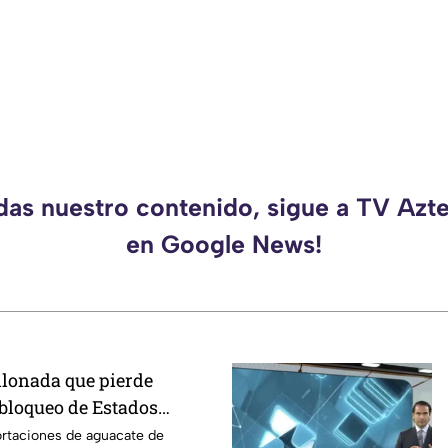
rdas nuestro contenido, sigue a TV Azt
en Google News!
llonada que pierde
 bloqueo de Estados
acate de Michoacán
ortaciones de aguacate de