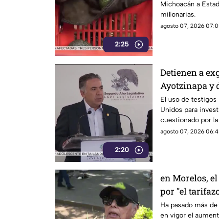
Michoacán a Estad
millonarias.
agosto 07, 2026 07:0
2:25
Detienen a ex
Ayotzinapa y 
El uso de testigos
Unidos para investi
cuestionado por l
también ha colocad
agosto 07, 2026 06:4
gobernadores de m
2:20
Enrique Inzunza.
en Morelos, el
por "el tarifaz
Ha pasado más de 
en vigor el aumento