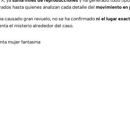
n X, ya
suma miles de reproducciones
y ha generado todo tipo
rados hasta quienes analizan cada detalle del
movimiento en p
ha causado gran revuelo, no se ha confirmado
ni el lugar exac
nta el misterio alrededor del caso.
unta mujer fantasma