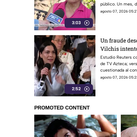
público. Un mes, 
morelenses se vio 
agosto 07, 2026 05:2
denunciaran su inc
3:03
interior de las uni
Un fraude des
Vilchis intent
Reuters sobre 
Estudio Reuters co
de TV Azteca; vers
Azteca
cuestionada al con
agosto 07, 2026 05:2
2:52