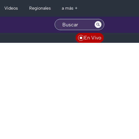
Regionales
Videos
a más +
En Vivo