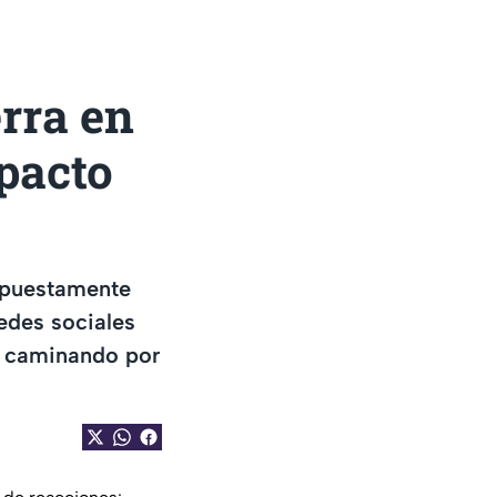
rra en
mpacto
upuestamente
redes sociales
y caminando por