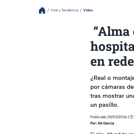
Viral y Tendencia
Video
“Alma 
hospita
en red
¿Real o montaj
por cámaras de 
tras mostrar u
un pasillo.
Publicado 25/03/2026 | 🕑
Por:
Alí García