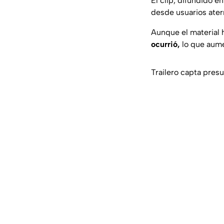
El clip, difundido e
desde usuarios ater
Aunque el material 
ocurrió,
lo que aume
Trailero capta pres