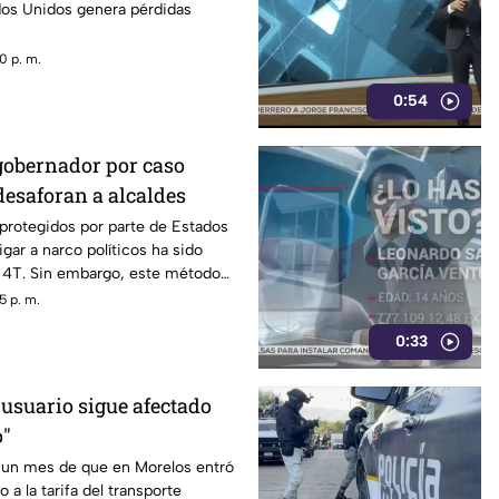
os Unidos genera pérdidas
0 p. m.
0:54
gobernador por caso
desaforan a alcaldes
 protegidos por parte de Estados
gar a narco políticos ha sido
a 4T. Sin embargo, este método
o bajo la lupa a funcionarios y
5 p. m.
orena, entre ellos Rubén Rocha y
0:33
 usuario sigue afectado
o"
un mes de que en Morelos entró
 a la tarifa del transporte