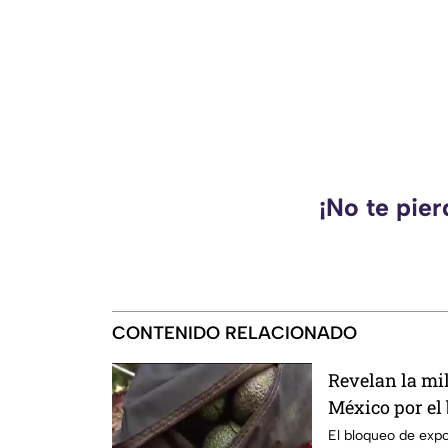
¡No te pie
CONTENIDO RELACIONADO
Revelan la mi
México por el
Unidos al agu
El bloqueo de exp