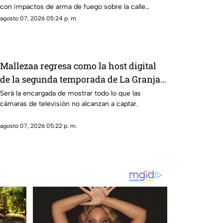
con impactos de arma de fuego sobre la calle
alianza nacional, en la colonia cerro de la corona, en
agosto 07, 2026 05:24 p. m.
Jiutepec.
Mallezaa regresa como la host digital
de la segunda temporada de La Granja
VIP
Será la encargada de mostrar todo lo que las
cámaras de televisión no alcanzan a captar.
agosto 07, 2026 05:22 p. m.