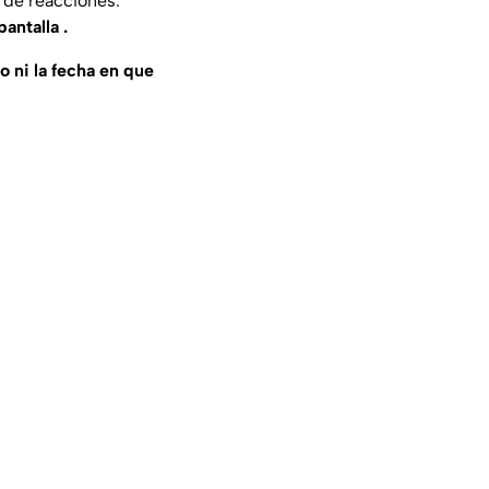
 de reacciones:
antalla .
to ni la fecha en que