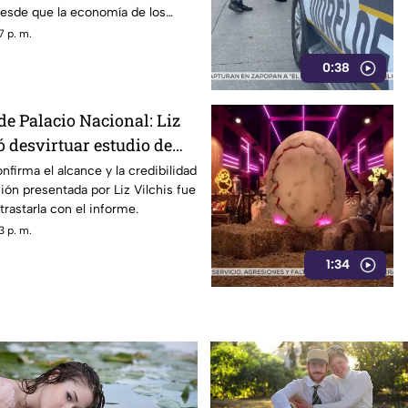
desde que la economía de los
afectada y los ciudadanos
7 p. m.
orfomidad por el mal trato al
0:38
dades.
de Palacio Nacional: Liz
ó desvirtuar estudio de
la credibilidad de TV
nfirma el alcance y la credibilidad
ión presentada por Liz Vilchis fue
trastarla con el informe.
3 p. m.
1:34