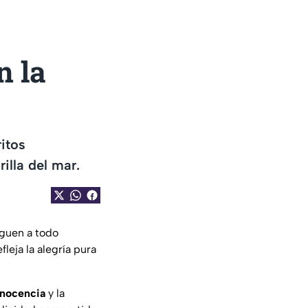
n la
ritos
illa del mar.
iguen a todo
leja la alegría pura
inocencia
y la