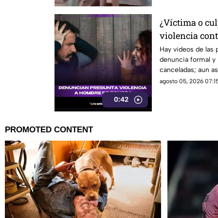
¿Víctima o cul
violencia con
que está gene
Hay videos de las 
denuncia formal y 
redes sociales
canceladas; aun así
sigue sin llegar.
agosto 05, 2026 07:15
0:42