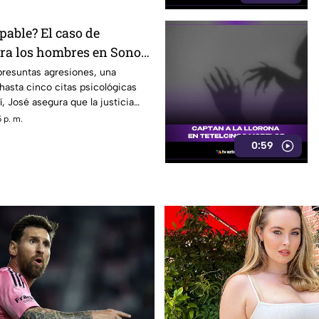
pable? El caso de
tra los hombres en Sonora
rando conversación en
presuntas agresiones, una
hasta cinco citas psicológicas
, José asegura que la justicia
 p. m.
0:59