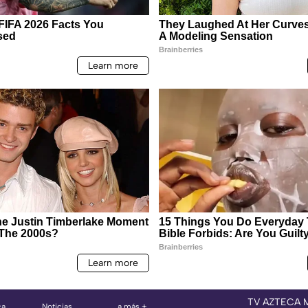
TV AZTECA 
ca
Noticias
a más +