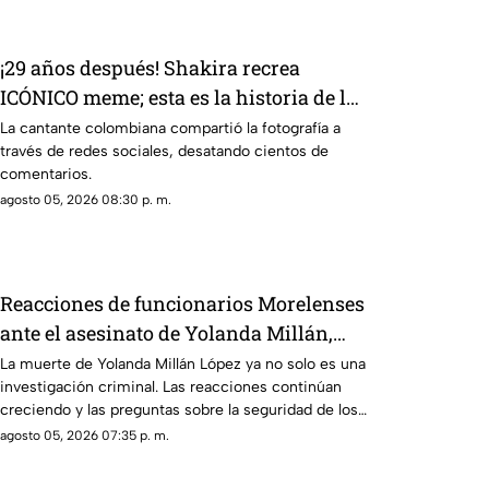
¡29 años después! Shakira recrea
ICÓNICO meme; esta es la historia de la
fotografía
La cantante colombiana compartió la fotografía a
través de redes sociales, desatando cientos de
comentarios.
agosto 05, 2026 08:30 p. m.
Reacciones de funcionarios Morelenses
ante el asesinato de Yolanda Millán,
ayudante municipal de Tepetzingo
La muerte de Yolanda Millán López ya no solo es una
investigación criminal. Las reacciones continúan
creciendo y las preguntas sobre la seguridad de los
funcionarios municipales en Morelos son cada vez
agosto 05, 2026 07:35 p. m.
más fuertes. ¿Qué dijeron las autoridades y qué
sigue en el caso?