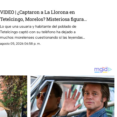
VIDEO | ¿Captaron a La Llorona en
Tetelcingo, Morelos? Misteriosa figura y
lamentos en Tetelcingo, Morelos,
Lo que una usuaria y habitante del poblado de
Tetelcingo captó con su teléfono ha dejado a
estremecen las redes
muchos morelenses cuestionando sí las leyendas
que se han contado de generación en generación
agosto 05, 2026 06:58 p. m.
sobre la presencia de la llorona en la entidad, son
reales.