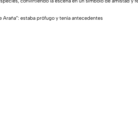
species, convirtiendo la escena en un símbolo de amistad y f
 Araña”: estaba prófugo y tenía antecedentes