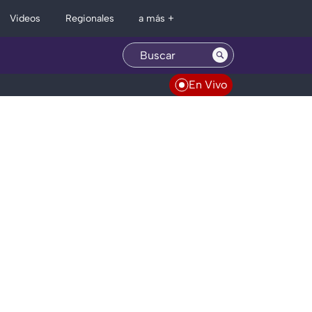
Regionales
Videos
a más +
En Vivo