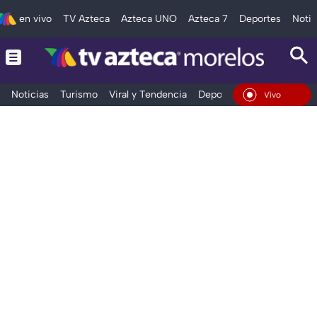
en vivo
TV Azteca
Azteca UNO
Azteca 7
Deportes
Notic
Noticias
Turismo
Viral y Tendencia
Deportes
Espectáculos
En Vivo