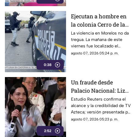
los ciudadanos denunciaran su
incorfomidad por el mal trato
Ejecutan a hombre en
al interior de las unidades.
la colonia Cerro de la
Corona
La violencia en Morelos no da
tregua. La mañana de este
viernes fue localizado el
cuerpo de un hombre con
agosto 07, 2026 05:24 p. m.
impactos de arma de fuego
0:38
sobre la calle alianza nacional,
en la colonia cerro de la
corona, en Jiutepec.
Un fraude desde
Palacio Nacional: Liz
Vilchis intentó
Estudio Reuters confirma el
alcance y la credibilidad de TV
desvirtuar estudio de
Azteca; versión presentada por
Reuters sobre la
Liz Vilchis fue cuestionada al
agosto 07, 2026 05:23 p. m.
credibilidad de TV
contrastarla con el informe.
Azteca
2:52