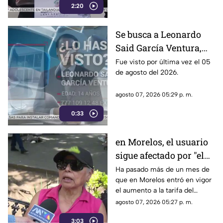
2:20
método también ha colocado
bajo la lupa a funcionarios y
gobernadores de morena,
Se busca a Leonardo
entre ellos Rubén Rocha y
Said García Ventura,
Enrique Inzunza.
desaparecido en
Fue visto por última vez el 05
de agosto del 2026.
Cuernavaca
agosto 07, 2026 05:29 p. m.
0:33
en Morelos, el usuario
sigue afectado por "el
tarifazo"
Ha pasado más de un mes de
que en Morelos entró en vigor
el aumento a la tarifa del
transporte público. Un mes,
agosto 07, 2026 05:27 p. m.
desde que la economía de los
3:03
morelenses se vio afectada y