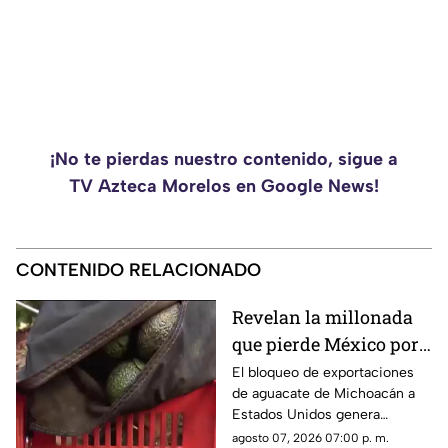
¡No te pierdas nuestro contenido, sigue a
TV Azteca Morelos en Google News!
CONTENIDO RELACIONADO
Revelan la millonada
que pierde México por
el bloqueo de Estados
El bloqueo de exportaciones
de aguacate de Michoacán a
Unidos al aguacate de
Estados Unidos genera
Michoacán
pérdidas millonarias.
agosto 07, 2026 07:00 p. m.