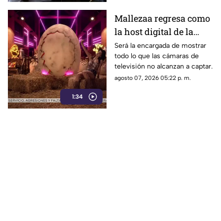
Mallezaa regresa como
la host digital de la
segunda temporada de
Será la encargada de mostrar
todo lo que las cámaras de
La Granja VIP
televisión no alcanzan a captar.
agosto 07, 2026 05:22 p. m.
1:34