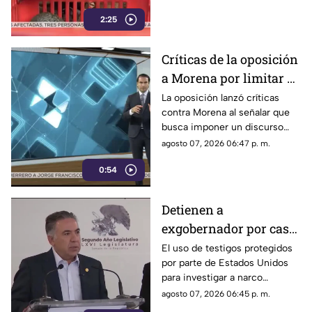
2:25
Críticas de la oposición
a Morena por limitar el
debate político
La oposición lanzó críticas
contra Morena al señalar que
busca imponer un discurso
único y limitar las voces que
agosto 07, 2026 06:47 p. m.
cuestionan a personajes
0:54
señalados por presuntos
vínculos con la narcopolítica de
la 4T.
Detienen a
exgobernador por caso
Ayotzinapa y desaforan
El uso de testigos protegidos
por parte de Estados Unidos
a alcaldes
para investigar a narco
políticos ha sido cuestionado
agosto 07, 2026 06:45 p. m.
por la 4T. Sin embargo, este