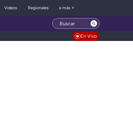
Regionales
Videos
a más +
En Vivo