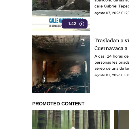
abandono de las au
calle Gabriel Tepe
municipio de Yaut
agosto 07, 2026 01:23
1:42
Trasladan a v
Cuernavaca a 
A casi 24 horas de
personas lesionada
aéreo de una de la
agosto 07, 2026 01:03