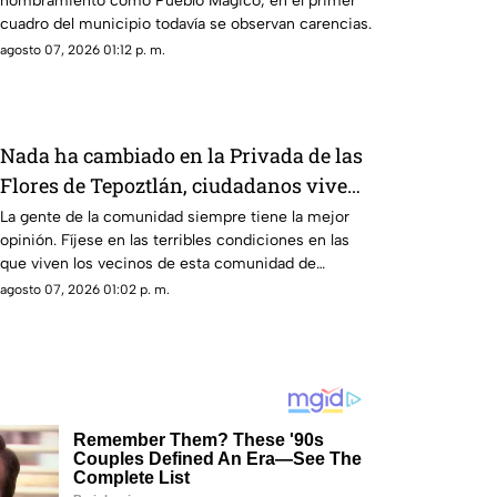
nombramiento como Pueblo Mágico, en el primer
cuadro del municipio todavía se observan carencias.
agosto 07, 2026 01:12 p. m.
Nada ha cambiado en la Privada de las
Flores de Tepoztlán, ciudadanos viven
sin pavimento ni drenaje
La gente de la comunidad siempre tiene la mejor
opinión. Fíjese en las terribles condiciones en las
que viven los vecinos de esta comunidad de
Tepoztlán.
agosto 07, 2026 01:02 p. m.