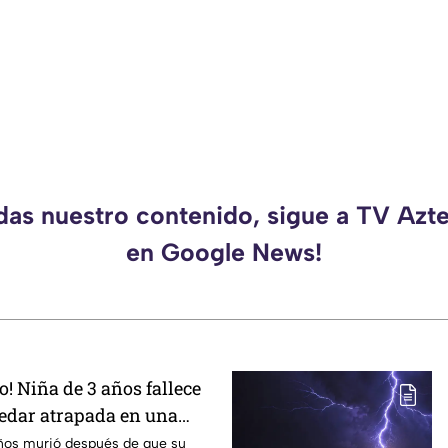
rdas nuestro contenido, sigue a TV Azt
en Google News!
! Niña de 3 años fallece
edar atrapada en una
ete
años murió después de que su