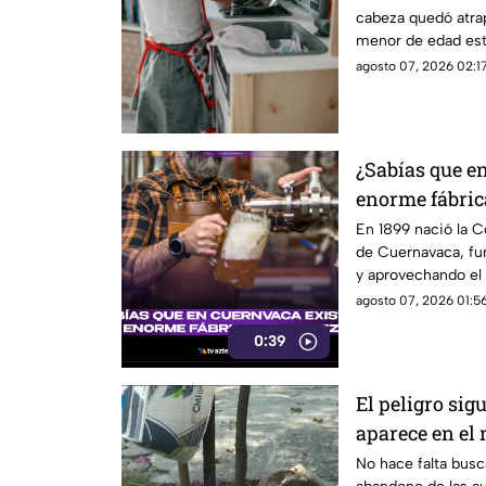
cabeza quedó atra
menor de edad est
niñera.
agosto 07, 2026 02:17
¿Sabías que e
enorme fábric
120 años?
En 1899 nació la C
de Cuernavaca, fu
y aprovechando el
de la zona.
agosto 07, 2026 01:56
0:39
El peligro sig
aparece en el
No hace falta busc