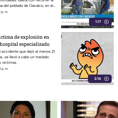
toridades. Basta con recorrer la
pa del poblado de Oacalco, en el
epec.
 p. m.
1:17
íctima de explosión en
hospital especializado
l accidente que dejó al menos 21
s, se llevó a cabo un traslado
s víctimas.
 p. m.
2:16