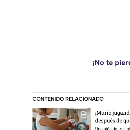
¡No te pie
CONTENIDO RELACIONADO
¡Murió jugando
después de qu
cocina de jugu
Una niña de tres 