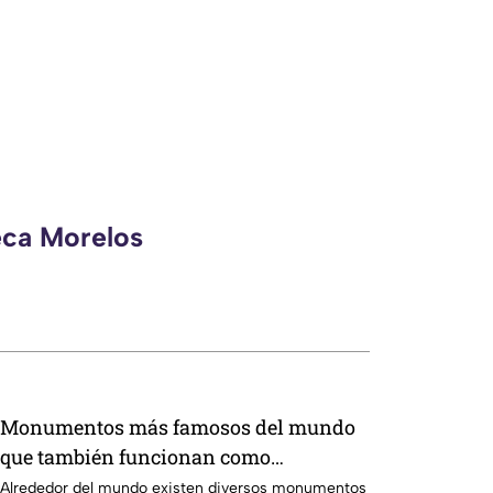
eca Morelos
Monumentos más famosos del mundo
que también funcionan como
pararrayos, ¿por qué ocurre esto?
Alrededor del mundo existen diversos monumentos