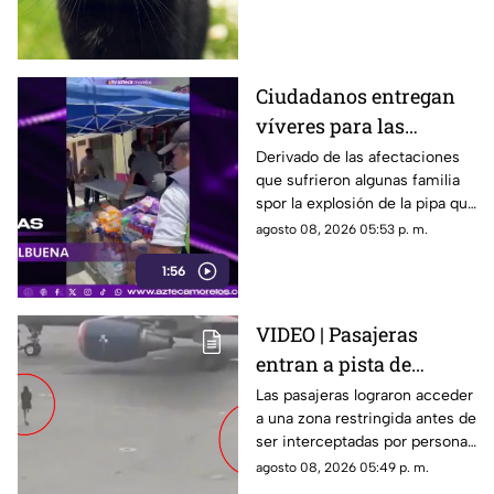
algunos de ellos enfrentan
desafíos para su preservación.
Ciudadanos entregan
víveres para las
familias afectadas por
Derivado de las afectaciones
que sufrieron algunas familia
la explosión de pipa en
spor la explosión de la pipa que
Cuernavaca
transportaba gas LP,
agosto 08, 2026 05:53 p. m.
ciudadanos de Cuernavaca
1:56
entregaron víveres en la zona.
VIDEO | Pasajeras
entran a pista de
aeropuerto tras perder
Las pasajeras lograron acceder
a una zona restringida antes de
su vuelo; autoridades
ser interceptadas por personal
logran detenerlas
del aeropuerto.
agosto 08, 2026 05:49 p. m.