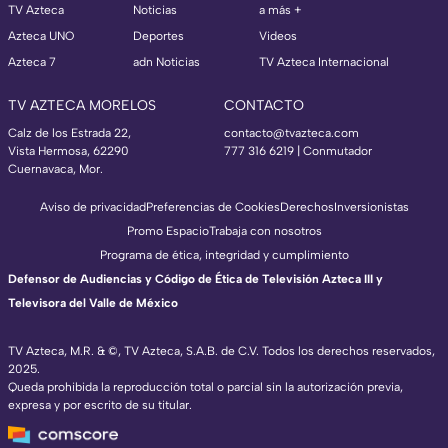
TV Azteca
Noticias
a más +
Azteca UNO
Deportes
Videos
Azteca 7
adn Noticias
TV Azteca Internacional
TV AZTECA MORELOS
CONTACTO
Calz de los Estrada 22,
contacto@tvazteca.com
Vista Hermosa, 62290
777 316 6219 | Conmutador
Cuernavaca, Mor.
Aviso de privacidad
Preferencias de Cookies
Derechos
Inversionistas
Promo Espacio
Trabaja con nosotros
Programa de ética, integridad y cumplimiento
Defensor de Audiencias y Código de Ética de Televisión Azteca III y
Televisora del Valle de México
TV Azteca, M.R. & ©, TV Azteca, S.A.B. de C.V. Todos los derechos reservados,
2025.
Queda prohibida la reproducción total o parcial sin la autorización previa,
expresa y por escrito de su titular.