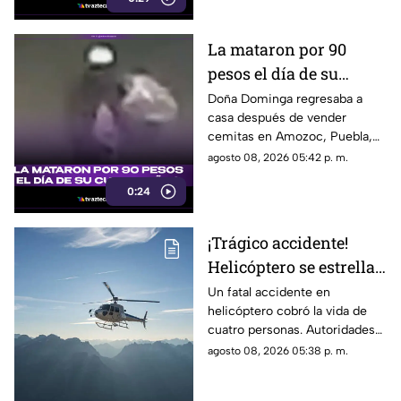
La mataron por 90
pesos el día de su
cumpleaños; Este es el
Doña Dominga regresaba a
casa después de vender
caso de Doña Dominga
cemitas en Amozoc, Puebla,
cuando presuntamente un
agosto 08, 2026 05:42 p. m.
hombre la siguió para asaltarla.
0:24
¡Trágico accidente!
Helicóptero se estrella
en zona boscosa y
Un fatal accidente en
helicóptero cobró la vida de
mueren cuatro
cuatro personas. Autoridades
personas
confirmaron que la aeronave
agosto 08, 2026 05:38 p. m.
se estrelló en una zona
boscosa.