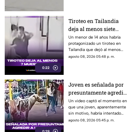
Tiroteo en Tailandia
deja al menos siete
muertos
Un menor de 14 años habría
protagonizado un tiroteo en
Tailandia que dejó al menos
siete personas muertas, entre
agosto 08, 2026 05:48 p. m.
ellas sus abuelos y cinco
0:22
personas en una escuela.
Joven es señalada por
presuntamente agredir
a un pony en feria de
Un video captó el momento en
que una joven, aparentemente
Pueblo Mágico
sin motivo, habría intentado
agredir a un pequeño pony.
agosto 08, 2026 05:45 p. m.
0:29