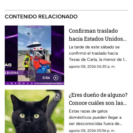
CONTENIDO RELACIONADO
Confirman traslado
hacia Estados Unidos
de menor que sufrió
La tarde de este sábado se
confirmó el traslado hacia
quemadura en la
Texas de Carla, la menor de 15
explosión de gas LP en
años que resultó gravemente
agosto 08, 2026 06:30 p. m.
Cuernavaca
lesionada en la explosión de
0:56
gas en Cuernavaca.
¿Eres dueño de alguno?
Conoce cuáles son las
cinco razas más raras
Estas razas de gatos
domésticos pueden llegar a
de gatos domésticos en
ser desconocidas fuera de
todo el mundo
círculos especializados, y
agosto 08, 2026 05:56 p. m.