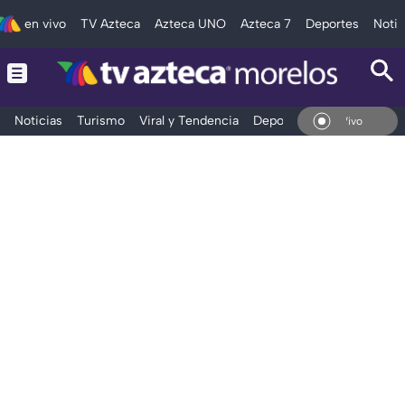
en vivo
TV Azteca
Azteca UNO
Azteca 7
Deportes
Notic
Noticias
Turismo
Viral y Tendencia
Deportes
Espectáculos
En Vivo