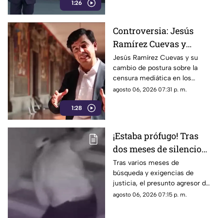
1:26
Controversia: Jesús
Ramírez Cuevas y
Censura a los Medios
Jesús Ramírez Cuevas y su
cambio de postura sobre la
de Comunicación
censura mediática en los
medios de comunicación.
agosto 06, 2026 07:31 p. m.
1:28
¡Estaba prófugo! Tras
dos meses de silencio
detuvieron a Jorge "N",
Tras varios meses de
búsqueda y exigencias de
agresor de Paula
justicia, el presunto agresor de
Paula Fajardo fue localizado y
agosto 06, 2026 07:15 p. m.
detenido en el estado de
Guerrero.