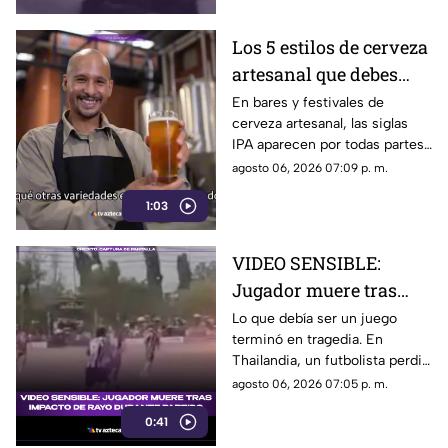
Los 5 estilos de cerveza
artesanal que debes
conocer
En bares y festivales de
cerveza artesanal, las siglas
IPA aparecen por todas partes.
Pero, ¿qué significa realmente
agosto 06, 2026 07:09 p. m.
y qué otras variedades existen
1:03
en el mundo?
VIDEO SENSIBLE:
Jugador muere tras
impacto de rayo
Lo que debía ser un juego
terminó en tragedia. En
durante partido
Thailandia, un futbolista perdió
la vida al ser alcanzado por un
agosto 06, 2026 07:05 p. m.
rayo en pleno partido
0:41