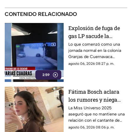
CONTENIDO RELACIONADO
Explosión de fuga de
gas LP sacude la
colonia Las Granjas
Lo que comenzó como una
jornada normal en la colonia
Granjas de Cuernavaca
terminó en una movilización
agosto 06, 2026 08:27 p. m.
de emergencia.
2:59
Fátima Bosch aclara
los rumores y niega
tener un romance con
La Miss Universo 2025
aseguró que no mantiene una
Natanael Cano
relación con el cantante de
corridos tumbados.
agosto 06, 2026 08:06 p. m.