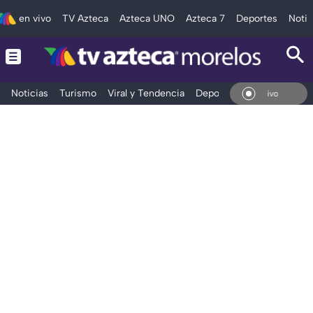
en vivo
TV Azteca
Azteca UNO
Azteca 7
Deportes
Notic
Noticias
Turismo
Viral y Tendencia
Deportes
Espectáculos
En Vivo