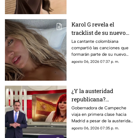
Karol G revela el
tracklist de su nuevo
álbum antes de su
La cantante colombiana
compartió las canciones que
lanzamiento; esta es la
formarán parte de su nuevo
lista completa
material de estudio,
agosto 06, 2026 07:37 p. m.
sorprendiendo con
colaboraciones
internacionales.
¿Y la austeridad
republicana?
Gobernadora Layda
Gobernadora de Campeche
viaja en primera clase hacia
Sansores viaja en
Madrid a pesar de la austeridad
primera clase hacia
republicana.
agosto 06, 2026 07:35 p. m.
Madrid