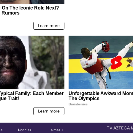
TV AZTECA 
ca
Noticias
a más +