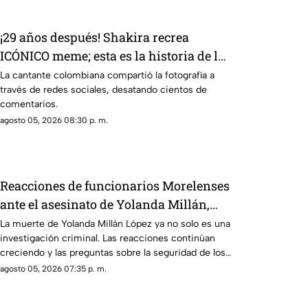
¡29 años después! Shakira recrea
ICÓNICO meme; esta es la historia de la
fotografía
La cantante colombiana compartió la fotografía a
través de redes sociales, desatando cientos de
comentarios.
agosto 05, 2026 08:30 p. m.
Reacciones de funcionarios Morelenses
ante el asesinato de Yolanda Millán,
ayudante municipal de Tepetzingo
La muerte de Yolanda Millán López ya no solo es una
investigación criminal. Las reacciones continúan
creciendo y las preguntas sobre la seguridad de los
funcionarios municipales en Morelos son cada vez
agosto 05, 2026 07:35 p. m.
más fuertes. ¿Qué dijeron las autoridades y qué
sigue en el caso?