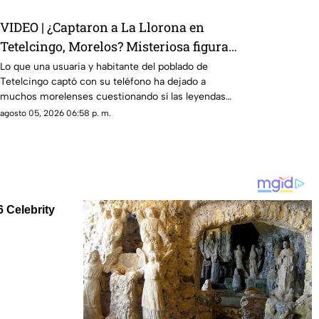
VIDEO | ¿Captaron a La Llorona en
Tetelcingo, Morelos? Misteriosa figura y
lamentos en Tetelcingo, Morelos,
Lo que una usuaria y habitante del poblado de
Tetelcingo captó con su teléfono ha dejado a
estremecen las redes
muchos morelenses cuestionando sí las leyendas
que se han contado de generación en generación
agosto 05, 2026 06:58 p. m.
sobre la presencia de la llorona en la entidad, son
reales.