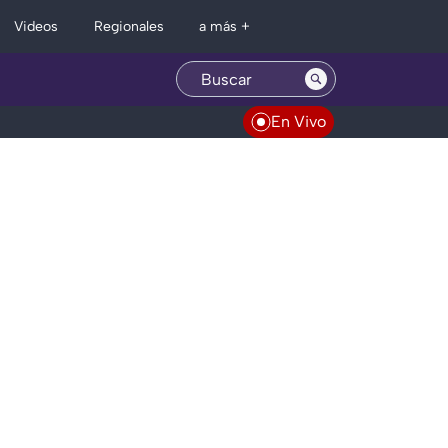
Regionales
Videos
a más +
En Vivo