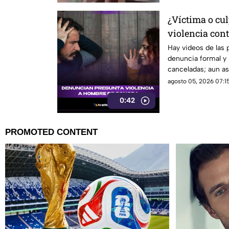
¿Víctima o cul
violencia con
que está gene
Hay videos de las 
denuncia formal y 
redes sociales
canceladas; aun así
sigue sin llegar.
agosto 05, 2026 07:15
0:42