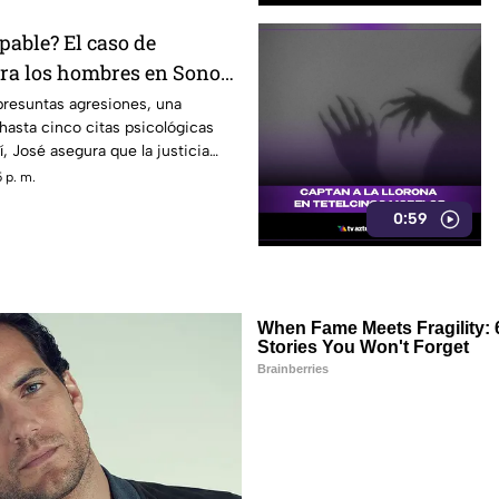
pable? El caso de
tra los hombres en Sonora
rando conversación en
presuntas agresiones, una
hasta cinco citas psicológicas
, José asegura que la justicia
 p. m.
0:59