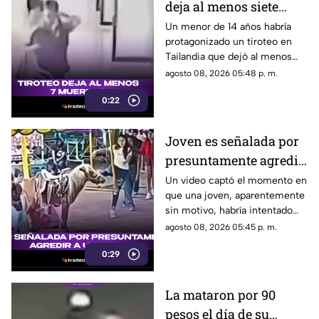
deja al menos siete
muertos
Un menor de 14 años habría
protagonizado un tiroteo en
Tailandia que dejó al menos
siete personas muertas, entre
agosto 08, 2026 05:48 p. m.
ellas sus abuelos y cinco
0:22
personas en una escuela.
Joven es señalada por
presuntamente agredir
a un pony en feria de
Un video captó el momento en
que una joven, aparentemente
Pueblo Mágico
sin motivo, habría intentado
agredir a un pequeño pony.
agosto 08, 2026 05:45 p. m.
0:29
La mataron por 90
pesos el día de su