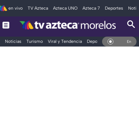
en vivo
TV Azteca
Azteca UNO
Azteca 7
Deportes
Notic
Noticias
Turismo
Viral y Tendencia
Deportes
Espectáculos
En Vivo