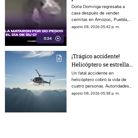
cumpleaños; Este es el
Doña Dominga regresaba a
casa después de vender
caso de Doña Dominga
cemitas en Amozoc, Puebla,
cuando presuntamente un
agosto 08, 2026 05:42 p. m.
hombre la siguió para asaltarla.
0:24
¡Trágico accidente!
Helicóptero se estrella
en zona boscosa y
Un fatal accidente en
helicóptero cobró la vida de
mueren cuatro
cuatro personas. Autoridades
personas
confirmaron que la aeronave
agosto 08, 2026 05:38 p. m.
se estrelló en una zona
boscosa.