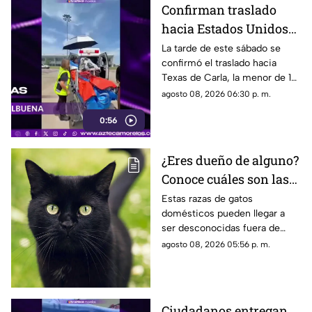
Confirman traslado
hacia Estados Unidos
de menor que sufrió
La tarde de este sábado se
confirmó el traslado hacia
quemadura en la
Texas de Carla, la menor de 15
explosión de gas LP en
años que resultó gravemente
agosto 08, 2026 06:30 p. m.
Cuernavaca
lesionada en la explosión de
0:56
gas en Cuernavaca.
¿Eres dueño de alguno?
Conoce cuáles son las
cinco razas más raras
Estas razas de gatos
domésticos pueden llegar a
de gatos domésticos en
ser desconocidas fuera de
todo el mundo
círculos especializados, y
agosto 08, 2026 05:56 p. m.
algunos de ellos enfrentan
desafíos para su preservación.
Ciudadanos entregan