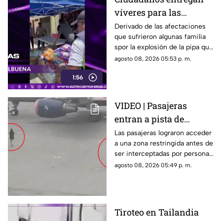
víveres para las
familias afectadas por
Derivado de las afectaciones
que sufrieron algunas familia
la explosión de pipa en
spor la explosión de la pipa que
Cuernavaca
transportaba gas LP,
agosto 08, 2026 05:53 p. m.
ciudadanos de Cuernavaca
1:56
entregaron víveres en la zona.
VIDEO | Pasajeras
entran a pista de
aeropuerto tras perder
Las pasajeras lograron acceder
a una zona restringida antes de
su vuelo; autoridades
ser interceptadas por personal
logran detenerlas
del aeropuerto.
agosto 08, 2026 05:49 p. m.
Tiroteo en Tailandia