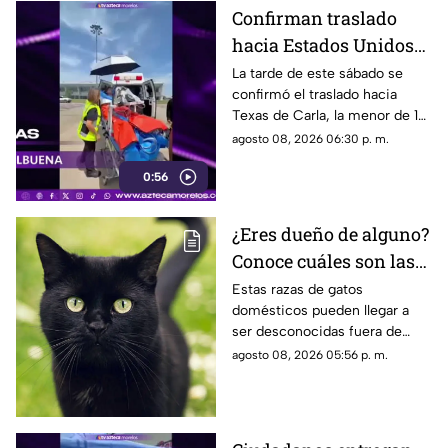
Confirman traslado
hacia Estados Unidos
de menor que sufrió
La tarde de este sábado se
confirmó el traslado hacia
quemadura en la
Texas de Carla, la menor de 15
explosión de gas LP en
años que resultó gravemente
agosto 08, 2026 06:30 p. m.
Cuernavaca
lesionada en la explosión de
0:56
gas en Cuernavaca.
¿Eres dueño de alguno?
Conoce cuáles son las
cinco razas más raras
Estas razas de gatos
domésticos pueden llegar a
de gatos domésticos en
ser desconocidas fuera de
todo el mundo
círculos especializados, y
agosto 08, 2026 05:56 p. m.
algunos de ellos enfrentan
desafíos para su preservación.