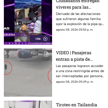
Ciudadanos entregan
víveres para las
familias afectadas por
Derivado de las afectaciones
que sufrieron algunas familia
la explosión de pipa en
spor la explosión de la pipa que
Cuernavaca
transportaba gas LP,
agosto 08, 2026 05:53 p. m.
ciudadanos de Cuernavaca
1:56
entregaron víveres en la zona.
VIDEO | Pasajeras
entran a pista de
aeropuerto tras perder
Las pasajeras lograron acceder
a una zona restringida antes de
su vuelo; autoridades
ser interceptadas por personal
logran detenerlas
del aeropuerto.
agosto 08, 2026 05:49 p. m.
Tiroteo en Tailandia