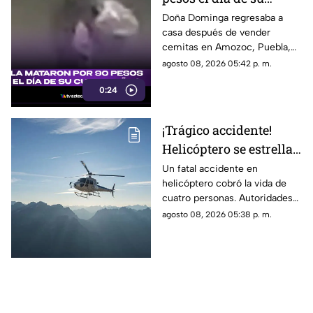
cumpleaños; Este es el
Doña Dominga regresaba a
casa después de vender
caso de Doña Dominga
cemitas en Amozoc, Puebla,
cuando presuntamente un
agosto 08, 2026 05:42 p. m.
hombre la siguió para asaltarla.
0:24
¡Trágico accidente!
Helicóptero se estrella
en zona boscosa y
Un fatal accidente en
helicóptero cobró la vida de
mueren cuatro
cuatro personas. Autoridades
personas
confirmaron que la aeronave
agosto 08, 2026 05:38 p. m.
se estrelló en una zona
boscosa.