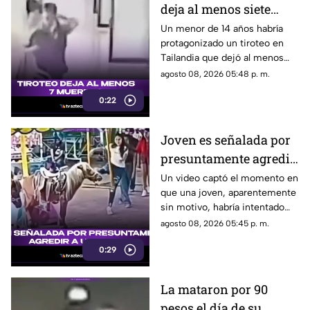
deja al menos siete
muertos
Un menor de 14 años habría
protagonizado un tiroteo en
Tailandia que dejó al menos
siete personas muertas, entre
agosto 08, 2026 05:48 p. m.
ellas sus abuelos y cinco
0:22
personas en una escuela.
Joven es señalada por
presuntamente agredir
a un pony en feria de
Un video captó el momento en
que una joven, aparentemente
Pueblo Mágico
sin motivo, habría intentado
agredir a un pequeño pony.
agosto 08, 2026 05:45 p. m.
0:29
La mataron por 90
pesos el día de su