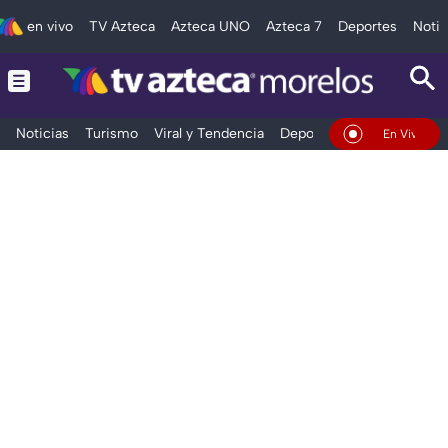
en vivo
TV Azteca
Azteca UNO
Azteca 7
Deportes
Notic
Noticias
Turismo
Viral y Tendencia
Deportes
Espectáculos
En Vivo