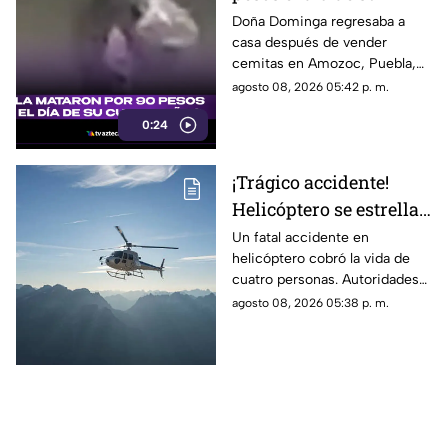
cumpleaños; Este es el
Doña Dominga regresaba a
casa después de vender
caso de Doña Dominga
cemitas en Amozoc, Puebla,
cuando presuntamente un
agosto 08, 2026 05:42 p. m.
hombre la siguió para asaltarla.
0:24
¡Trágico accidente!
Helicóptero se estrella
en zona boscosa y
Un fatal accidente en
helicóptero cobró la vida de
mueren cuatro
cuatro personas. Autoridades
personas
confirmaron que la aeronave
agosto 08, 2026 05:38 p. m.
se estrelló en una zona
boscosa.