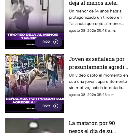
deja al menos siete
muertos
Un menor de 14 años habría
protagonizado un tiroteo en
Tailandia que dejó al menos
siete personas muertas, entre
agosto 08, 2026 05:48 p. m.
ellas sus abuelos y cinco
0:22
personas en una escuela.
Joven es señalada por
presuntamente agredir
a un pony en feria de
Un video captó el momento en
que una joven, aparentemente
Pueblo Mágico
sin motivo, habría intentado
agredir a un pequeño pony.
agosto 08, 2026 05:45 p. m.
0:29
La mataron por 90
pesos el día de su