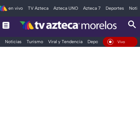
en vivo
TV Azteca
Azteca UNO
Azteca 7
Deportes
Notic
Noticias
Turismo
Viral y Tendencia
Deportes
Espectáculos
En Vivo