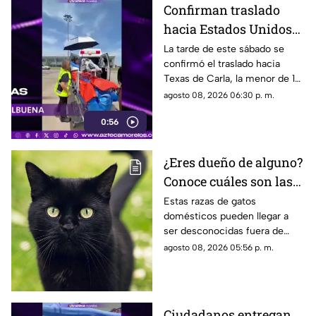
Confirman traslado
hacia Estados Unidos
de menor que sufrió
La tarde de este sábado se
confirmó el traslado hacia
quemadura en la
Texas de Carla, la menor de 15
explosión de gas LP en
años que resultó gravemente
agosto 08, 2026 06:30 p. m.
Cuernavaca
lesionada en la explosión de
0:56
gas en Cuernavaca.
¿Eres dueño de alguno?
Conoce cuáles son las
cinco razas más raras
Estas razas de gatos
domésticos pueden llegar a
de gatos domésticos en
ser desconocidas fuera de
todo el mundo
círculos especializados, y
agosto 08, 2026 05:56 p. m.
algunos de ellos enfrentan
desafíos para su preservación.
Ciudadanos entregan