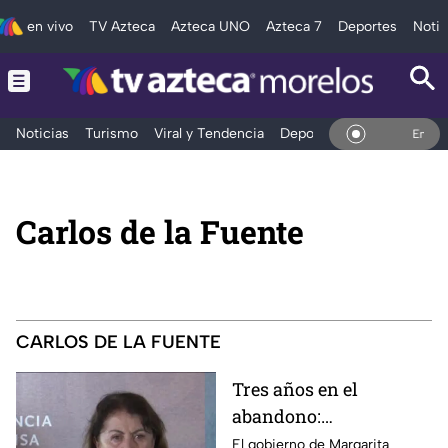
en vivo
TV Azteca
Azteca UNO
Azteca 7
Deportes
Notic
Noticias
Turismo
Viral y Tendencia
Deportes
Espectáculos
En Vivo
Carlos de la Fuente
CARLOS DE LA FUENTE
Tres años en el
abandono:
comerciantes de
El gobierno de Margarita