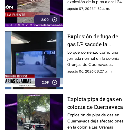
explosión de la pipa a casi 24
horas de los hechos, da
agosto 07, 2026 11:32 a. m.
recuento de los lesionados y
2:00
avances en la zona de la
explosión.
Explosión de fuga de
gas LP sacude la
colonia Las Granjas
Lo que comenzó como una
jornada normal en la colonia
Granjas de Cuernavaca
terminó en una movilización
agosto 06, 2026 08:27 p. m.
de emergencia.
2:59
Explota pipa de gas en
colonia de Cuernavaca
Explosión de pipa de gas en
Cuernavaca deja afectaciones
en la colonia Las Granjas