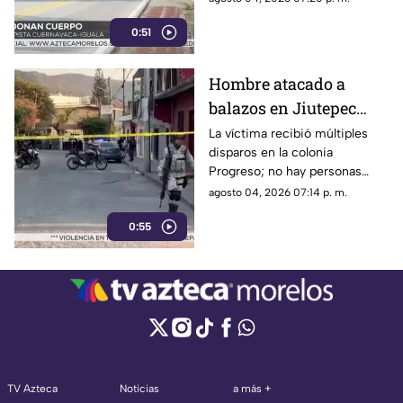
0:51
Hombre atacado a
balazos en Jiutepec
muere horas después
La víctima recibió múltiples
disparos en la colonia
en el hospital
Progreso; no hay personas
detenidas
agosto 04, 2026 07:14 p. m.
0:55
TV Azteca
Noticias
a más +