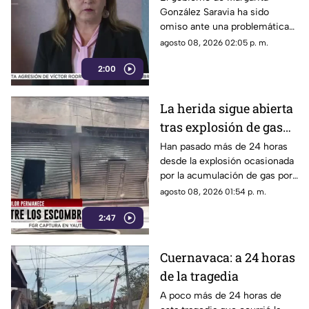
González Saravia ha sido
Cuautla padecen las
omiso ante una problemática
inclemencias del
que afecta directamente a
agosto 08, 2026 02:05 p. m.
tiempo
cientos de familias que
2:00
dependen de este espacio
para vivir.
La herida sigue abierta
tras explosión de gas
LP en Cuernavaca
Han pasado más de 24 horas
desde la explosión ocasionada
por la acumulación de gas por
fuga.
agosto 08, 2026 01:54 p. m.
2:47
Cuernavaca: a 24 horas
de la tragedia
A poco más de 24 horas de