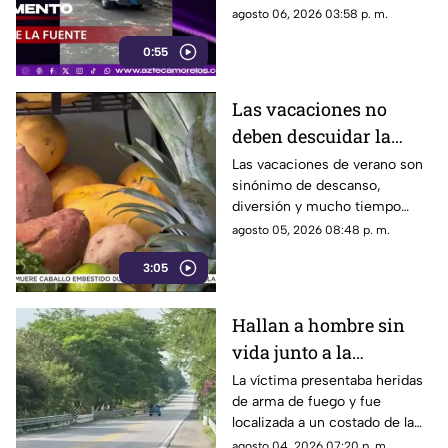
agosto 06, 2026 03:58 p. m.
0:55
Las vacaciones no
deben descuidar la
alimentación infantil
Las vacaciones de verano son
sinónimo de descanso,
diversión y mucho tiempo
libre.
agosto 05, 2026 08:48 p. m.
3:05
Hallan a hombre sin
vida junto a la
autopista Cuernavaca-
La víctima presentaba heridas
de arma de fuego y fue
Iguala en Puente de
localizada a un costado de la
Ixtla
vialidad
agosto 04, 2026 07:20 p. m.