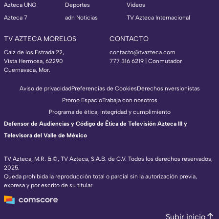
Azteca UNO
Deportes
Videos
Azteca 7
adn Noticias
TV Azteca Internacional
TV AZTECA MORELOS
CONTACTO
Calz de los Estrada 22,
contacto@tvazteca.com
Vista Hermosa, 62290
777 316 6219 | Conmutador
Cuernavaca, Mor.
Aviso de privacidad
Preferencias de Cookies
Derechos
Inversionistas
Promo Espacio
Trabaja con nosotros
Programa de ética, integridad y cumplimiento
Defensor de Audiencias y Código de Ética de Televisión Azteca III y
Televisora del Valle de México
TV Azteca, M.R. & ©, TV Azteca, S.A.B. de C.V. Todos los derechos reservados,
2025.
Queda prohibida la reproducción total o parcial sin la autorización previa,
expresa y por escrito de su titular.
Subir inicio