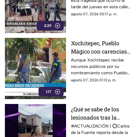
esta tragedia que ocurrió la
tarde del jueves en esta calle
Francisco, Villa de la colonia
agosto 07, 2026 05:17 p. m.
Las Granjas, en Cuernavaca, la
2:29
zona todavía se puede
observar completamente
devastada.
Xochitepec, Pueblo
Mágico con carencias
en la zona Centro
Aunque Xochitepec recibe
recursos públicos por su
nombramiento como Pueblo
Mágico, en el primer cuadro
agosto 07, 2026 01:12 p. m.
del municipio todavía se
1:17
observan carencias.
¿Qué se sabe de los
lesionados tras la
explosión de una pipa
#ACTUALIZACIÓN | ⭕Carlos
de la Fuente reporta desde la
de gas en Cuernavaca?