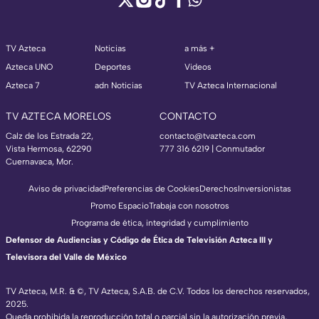
TV Azteca
Noticias
a más +
Azteca UNO
Deportes
Videos
Azteca 7
adn Noticias
TV Azteca Internacional
TV AZTECA MORELOS
CONTACTO
Calz de los Estrada 22,
contacto@tvazteca.com
Vista Hermosa, 62290
777 316 6219 | Conmutador
Cuernavaca, Mor.
Aviso de privacidad
Preferencias de Cookies
Derechos
Inversionistas
Promo Espacio
Trabaja con nosotros
Programa de ética, integridad y cumplimiento
Defensor de Audiencias y Código de Ética de Televisión Azteca III y
Televisora del Valle de México
TV Azteca, M.R. & ©, TV Azteca, S.A.B. de C.V. Todos los derechos reservados,
2025.
Queda prohibida la reproducción total o parcial sin la autorización previa,