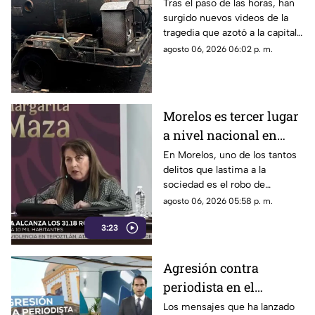
la explosión de la pipa
Tras el paso de las horas, han
surgido nuevos videos de la
de gas en Cuernavaca
tragedia que azotó a la capital
del estado.
agosto 06, 2026 06:02 p. m.
Morelos es tercer lugar
a nivel nacional en
robo de vehículos
En Morelos, uno de los tantos
delitos que lastima a la
sociedad es el robo de
vehiculos. El estado figura
agosto 06, 2026 05:58 p. m.
entre las entidades del país
3:23
con mayor incidencia de este
delito.
Agresión contra
periodista en el
municipio de Temoac
Los mensajes que ha lanzado