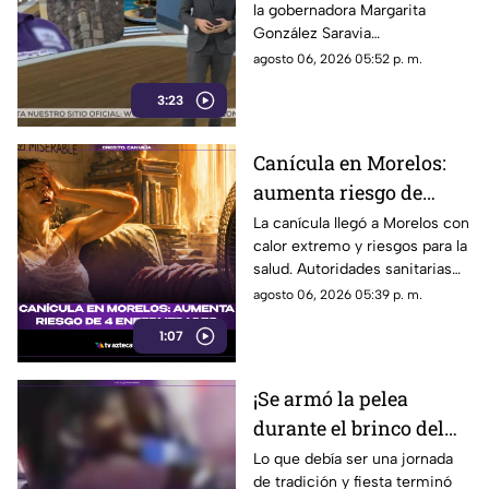
la gobernadora Margarita
González Saravia
desacreditando a los medios
agosto 06, 2026 05:52 p. m.
de comunicacion llevan a un
3:23
camino muy peligroso. Cuando
el gobierno no quiere que se
hable de los problemas y la
Canícula en Morelos:
realidad que vivimos, las cosas
aumenta riesgo de
no estan bien, los periodistas y
los comunicadores ejercen
cuatro enfermedades
La canícula llegó a Morelos con
una de las profesiones mas
calor extremo y riesgos para la
en 2026
peligrosas del país. Y cuando ni
salud. Autoridades sanitarias
la policía nos protege, suelen
llaman a la población a tomar
agosto 06, 2026 05:39 p. m.
pasar agresiones como la que
medidas urgentes para evitar
vivió Rosy Linares. Ella
1:07
enfermedades.
realizaba una cobertura
periodistica en Temoac tras el
¡Se armó la pelea
asesinato del alcalde, y fue
intimidada por oficiales.
durante el brinco del
Lamentablemente no es la
chinelo! Los hechos
Lo que debía ser una jornada
primera vez que denuncia una
de tradición y fiesta terminó
ocurrieron en