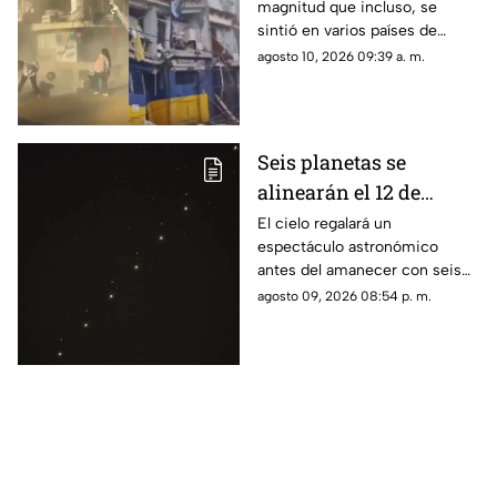
magnitud que incluso, se
saldo hasta el
sintió en varios países de
momento
Sudamérica
agosto 10, 2026 09:39 a. m.
Seis planetas se
alinearán el 12 de
agosto: así podrás
El cielo regalará un
espectáculo astronómico
observar el fenómeno
antes del amanecer con seis
desde Morelos
planetas visibles desde
agosto 09, 2026 08:54 p. m.
distintos puntos de México,
incluida la entidad morelense.