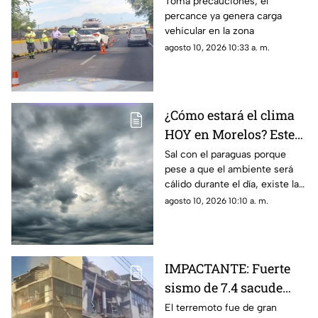
Cuernavaca-Acapulco
Toma precauciones; el
percance ya genera carga
provoca cierre parcial
vehicular en la zona
HOY 10 de agosto
agosto 10, 2026 10:33 a. m.
¿Cómo estará el clima
HOY en Morelos? Este
es el pronóstico para el
Sal con el paraguas porque
pese a que el ambiente será
10 de agosto
cálido durante el día, existe la
probabilidad de lluvia en
agosto 10, 2026 10:10 a. m.
distintos municipios del
estado
IMPACTANTE: Fuerte
sismo de 7.4 sacude
Colombia; este es el
El terremoto fue de gran