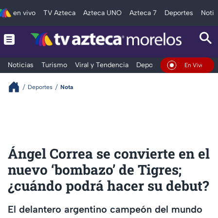
en vivo
TV Azteca
Azteca UNO
Azteca 7
Deportes
Notic
Noticias
Turismo
Viral y Tendencia
Deportes
Espectáculos
En Vivo
Deportes
Nota
Ángel Correa se convierte en el
nuevo ‘bombazo’ de Tigres;
¿cuándo podrá hacer su debut?
El delantero argentino campeón del mundo