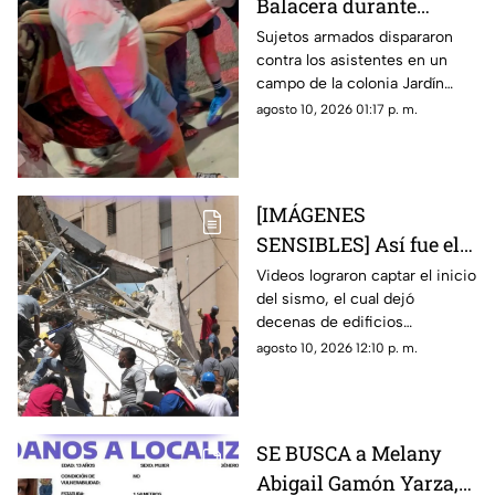
Balacera durante
partido de futbol deja
Sujetos armados dispararon
contra los asistentes en un
tres heridos
campo de la colonia Jardín
Juárez, desatando momentos
agosto 10, 2026 01:17 p. m.
de pánico entre familias y
espectadores
[IMÁGENES
SENSIBLES] Así fue el
devastador terremoto
Videos lograron captar el inicio
del sismo, el cual dejó
de 7.4 que dejó al
decenas de edificios
menos 71 muertos en
colapsados y momentos de
agosto 10, 2026 12:10 p. m.
Colombia
pánico durante la mañana de
este lunes
SE BUSCA a Melany
Abigail Gamón Yarza,