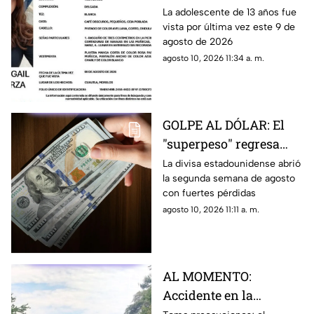
menor DESAPARECIDA
La adolescente de 13 años fue
vista por última vez este 9 de
en Cuautla
agosto de 2026
agosto 10, 2026 11:34 a. m.
GOLPE AL DÓLAR: El
"superpeso" regresa
este inicio de semana;
La divisa estadounidense abrió
la segunda semana de agosto
estoy cuesta HOY 10 de
con fuertes pérdidas
agosto
agosto 10, 2026 11:11 a. m.
AL MOMENTO:
Accidente en la