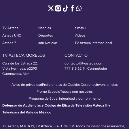
TV Azteca
Noticias
a más +
Azteca UNO
Deportes
Videos
Azteca 7
adn Noticias
TV Azteca Internacional
TV AZTECA MORELOS
CONTACTO
Calz de los Estrada 22,
contacto@tvazteca.com
Vista Hermosa, 62290
777 316 6219 | Conmutador
Cuernavaca, Mor.
Aviso de privacidad
Preferencias de Cookies
Derechos
Inversionistas
Promo Espacio
Trabaja con nosotros
Programa de ética, integridad y cumplimiento
Defensor de Audiencias y Código de Ética de Televisión Azteca III y
Televisora del Valle de México
TV Azteca, M.R. & ©, TV Azteca, S.A.B. de C.V. Todos los derechos reservados,