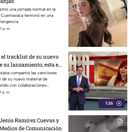
ranjas
mo una jornada normal en la
e Cuernavaca terminó en una
mergencia.
7 p. m.
 el tracklist de su nuevo
e su lanzamiento; esta es
eta
biana compartió las canciones
e de su nuevo material de
iendo con colaboraciones
7 p. m.
1:26
 Jesús Ramírez Cuevas y
 Medios de Comunicación