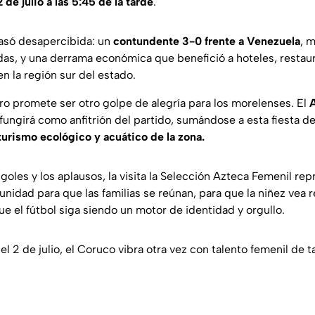
 de julio a las 5:45 de la tarde
.
 pasó desapercibida: un
contundente 3-0 frente a Venezuela
, 
das, y una derrama económica que benefició a hoteles, restau
en la región sur del estado.
o promete ser otro golpe de alegría para los morelenses. El
A
fungirá como anfitrión del partido, sumándose a esta fiesta d
turismo ecológico y acuático de la zona.
 goles y los aplausos, la visita la Selección Azteca Femenil re
nidad para que las familias se reúnan, para que la niñez vea 
e el fútbol siga siendo un motor de identidad y orgullo.
el 2 de julio, el Coruco vibra otra vez con talento femenil de t