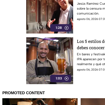
Jesús Ramírez Cue
sobre la censura 
comunicación.
agosto 06, 2026 07:31
1:28
Los 5 estilos 
debes conocer
En bares y festival
IPA aparecen por t
realmente y qué ot
mundo?
agosto 06, 2026 07:0
1:03