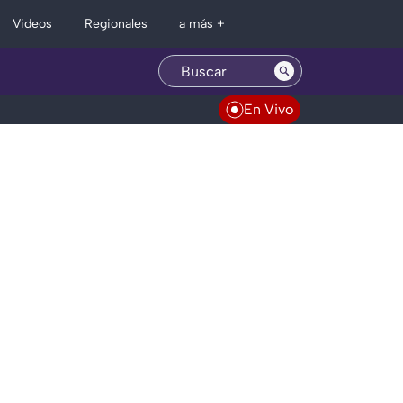
Regionales
Videos
a más +
En Vivo