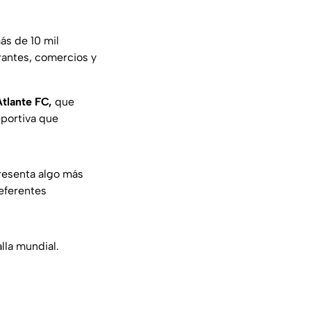
más de 10 mil
rantes, comercios y
tlante FC,
que
eportiva que
presenta algo más
referentes
alla mundial.