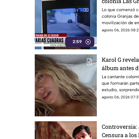
colonia Las G
Lo que comenzó co
colonia Granjas d
movilización de e
agosto 06, 2026 08:2
2:59
Karol G revela
álbum antes d
la lista compl
La cantante colom
que formarán part
estudio, sorprend
internacionales.
agosto 06, 2026 07:3
Controversia:
Censura a los