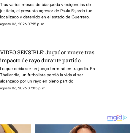
de Paula
Tras varios meses de búsqueda y exigencias de
justicia, el presunto agresor de Paula Fajardo fue
localizado y detenido en el estado de Guerrero.
agosto 06, 2026 07:15 p. m.
VIDEO SENSIBLE: Jugador muere tras
impacto de rayo durante partido
Lo que debía ser un juego terminó en tragedia. En
Thailandia, un futbolista perdió la vida al ser
alcanzado por un rayo en pleno partido
agosto 06, 2026 07:05 p. m.