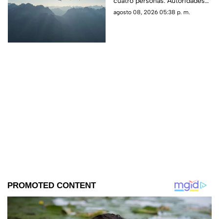
cuatro personas. Autoridades
personas
confirmaron que la aeronave
agosto 08, 2026 05:38 p. m.
se estrelló en una zona
boscosa.