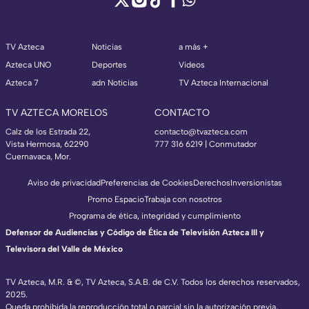
TV Azteca
Noticias
a más +
Azteca UNO
Deportes
Videos
Azteca 7
adn Noticias
TV Azteca Internacional
TV AZTECA MORELOS
CONTACTO
Calz de los Estrada 22,
contacto@tvazteca.com
Vista Hermosa, 62290
777 316 6219 | Conmutador
Cuernavaca, Mor.
Aviso de privacidad
Preferencias de Cookies
Derechos
Inversionistas
Promo Espacio
Trabaja con nosotros
Programa de ética, integridad y cumplimiento
Defensor de Audiencias y Código de Ética de Televisión Azteca III y
Televisora del Valle de México
TV Azteca, M.R. & ©, TV Azteca, S.A.B. de C.V. Todos los derechos reservados,
2025.
Queda prohibida la reproducción total o parcial sin la autorización previa,