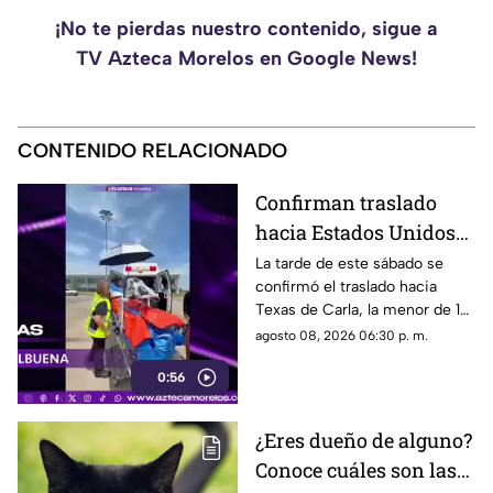
¡No te pierdas nuestro contenido, sigue a
TV Azteca Morelos en Google News!
CONTENIDO RELACIONADO
Confirman traslado
hacia Estados Unidos
de menor que sufrió
La tarde de este sábado se
confirmó el traslado hacia
quemadura en la
Texas de Carla, la menor de 15
explosión de gas LP en
años que resultó gravemente
agosto 08, 2026 06:30 p. m.
Cuernavaca
lesionada en la explosión de
0:56
gas en Cuernavaca.
¿Eres dueño de alguno?
Conoce cuáles son las