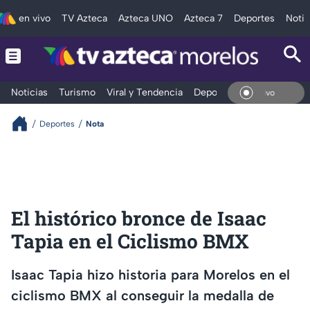
en vivo
TV Azteca
Azteca UNO
Azteca 7
Deportes
Notic
Noticias
Turismo
Viral y Tendencia
Deportes
Espectáculos
En V
Deportes
Nota
El histórico bronce de Isaac
Tapia en el Ciclismo BMX
Isaac Tapia hizo historia para Morelos en el
ciclismo BMX al conseguir la medalla de