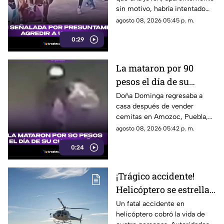
Pueblo Mágico
sin motivo, habría intentado
agredir a un pequeño pony.
agosto 08, 2026 05:45 p. m.
0:29
La mataron por 90
pesos el día de su
cumpleaños; Este es el
Doña Dominga regresaba a
casa después de vender
caso de Doña Dominga
cemitas en Amozoc, Puebla,
cuando presuntamente un
agosto 08, 2026 05:42 p. m.
hombre la siguió para asaltarla.
0:24
¡Trágico accidente!
Helicóptero se estrella
en zona boscosa y
Un fatal accidente en
helicóptero cobró la vida de
mueren cuatro