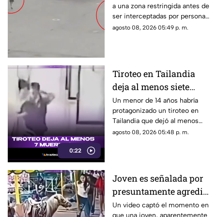
a una zona restringida antes de
su vuelo; autoridades
ser interceptadas por personal
logran detenerlas
del aeropuerto.
agosto 08, 2026 05:49 p. m.
Tiroteo en Tailandia
deja al menos siete
muertos
Un menor de 14 años habría
protagonizado un tiroteo en
Tailandia que dejó al menos
siete personas muertas, entre
agosto 08, 2026 05:48 p. m.
ellas sus abuelos y cinco
0:22
personas en una escuela.
Joven es señalada por
presuntamente agredir
a un pony en feria de
Un video captó el momento en
que una joven, aparentemente