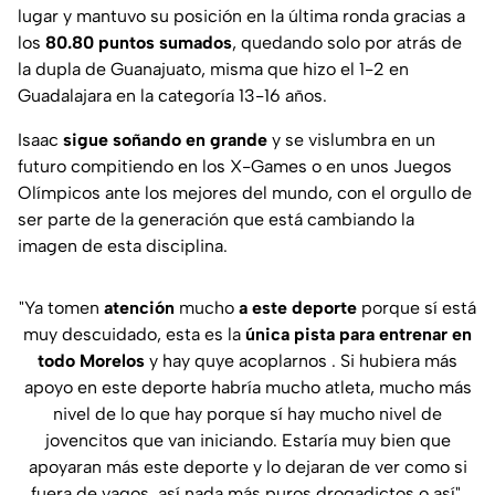
lugar y mantuvo su posición en la última ronda gracias a
los
80.80 puntos sumados
, quedando solo por atrás de
la dupla de Guanajuato, misma que hizo el 1-2 en
Guadalajara en la categoría 13-16 años.
Isaac
sigue soñando en grande
y se vislumbra en un
futuro compitiendo en los X-Games o en unos Juegos
Olímpicos ante los mejores del mundo, con el orgullo de
ser parte de la generación que está cambiando la
imagen de esta disciplina.
"Ya tomen
atención
mucho
a este deporte
porque sí está
muy descuidado, esta es la
única
pista
para entrenar en
todo Morelos
y hay quye acoplarnos . Si hubiera más
apoyo en este deporte habría mucho atleta, mucho más
nivel de lo que hay porque sí hay mucho nivel de
jovencitos que van iniciando. Estaría muy bien que
apoyaran más este deporte y lo dejaran de ver como si
fuera de vagos, así nada más puros drogadictos o así".