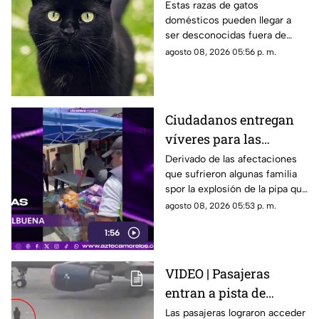
cinco razas más raras
Estas razas de gatos
domésticos pueden llegar a
de gatos domésticos en
ser desconocidas fuera de
todo el mundo
círculos especializados, y
agosto 08, 2026 05:56 p. m.
algunos de ellos enfrentan
desafíos para su preservación.
Ciudadanos entregan
víveres para las
familias afectadas por
Derivado de las afectaciones
que sufrieron algunas familia
la explosión de pipa en
spor la explosión de la pipa que
Cuernavaca
transportaba gas LP,
agosto 08, 2026 05:53 p. m.
ciudadanos de Cuernavaca
1:56
entregaron víveres en la zona.
VIDEO | Pasajeras
entran a pista de
aeropuerto tras perder
Las pasajeras lograron acceder