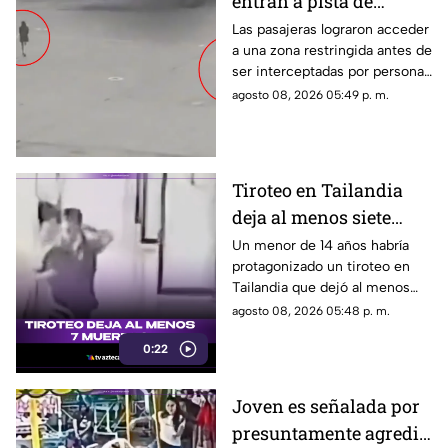
entran a pista de
aeropuerto tras perder
Las pasajeras lograron acceder
a una zona restringida antes de
su vuelo; autoridades
ser interceptadas por personal
logran detenerlas
del aeropuerto.
agosto 08, 2026 05:49 p. m.
Tiroteo en Tailandia
deja al menos siete
muertos
Un menor de 14 años habría
protagonizado un tiroteo en
Tailandia que dejó al menos
siete personas muertas, entre
agosto 08, 2026 05:48 p. m.
ellas sus abuelos y cinco
0:22
personas en una escuela.
Joven es señalada por
presuntamente agredir