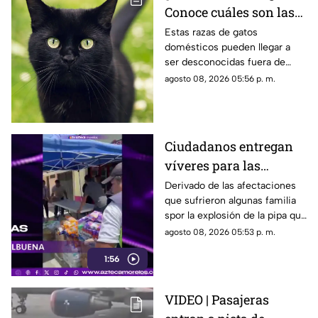
Conoce cuáles son las
cinco razas más raras
Estas razas de gatos
domésticos pueden llegar a
de gatos domésticos en
ser desconocidas fuera de
todo el mundo
círculos especializados, y
agosto 08, 2026 05:56 p. m.
algunos de ellos enfrentan
desafíos para su preservación.
Ciudadanos entregan
víveres para las
familias afectadas por
Derivado de las afectaciones
que sufrieron algunas familia
la explosión de pipa en
spor la explosión de la pipa que
Cuernavaca
transportaba gas LP,
agosto 08, 2026 05:53 p. m.
ciudadanos de Cuernavaca
1:56
entregaron víveres en la zona.
VIDEO | Pasajeras