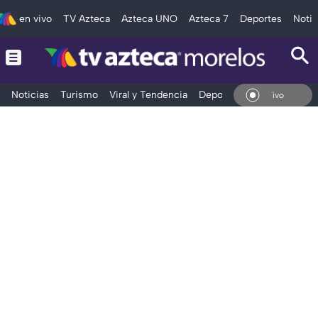
en vivo
TV Azteca
Azteca UNO
Azteca 7
Deportes
Notic
Noticias
Turismo
Viral y Tendencia
Deportes
Espectáculos
En Vivo