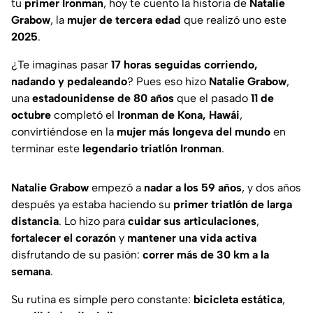
tu
primer Ironman
, hoy te cuento la historia de
Natalie
Grabow
, la
mujer de tercera edad
que realizó uno este
2025
.
¿Te imaginas pasar
17 horas seguidas corriendo,
nadando y pedaleando
? Pues eso hizo
Natalie Grabow
,
una
estadounidense de 80 años
que el pasado
11 de
octubre
completó el
Ironman de Kona, Hawái
,
convirtiéndose en la
mujer más longeva del mundo
en
terminar este
legendario triatlón Ironman
.
Natalie Grabow
empezó a
nadar a los 59 años
, y dos años
después ya estaba haciendo su
primer triatlón de larga
distancia
. Lo hizo para
cuidar sus articulaciones
,
fortalecer el corazón
y
mantener una vida activa
disfrutando de su pasión:
correr más de 30 km a la
semana
.
Su rutina es simple pero constante:
bicicleta estática
,