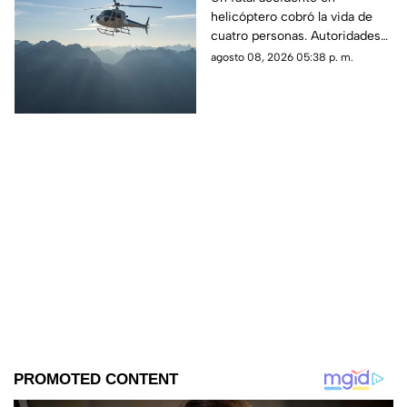
helicóptero cobró la vida de
mueren cuatro
cuatro personas. Autoridades
personas
confirmaron que la aeronave
agosto 08, 2026 05:38 p. m.
se estrelló en una zona
boscosa.