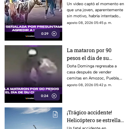
a un pony en feria de
Un video captó el momento en
que una joven, aparentemente
Pueblo Mágico
sin motivo, habría intentado
agredir a un pequeño pony.
agosto 08, 2026 05:45 p. m.
0:29
La mataron por 90
pesos el día de su
cumpleaños; Este es el
Doña Dominga regresaba a
casa después de vender
caso de Doña Dominga
cemitas en Amozoc, Puebla,
cuando presuntamente un
agosto 08, 2026 05:42 p. m.
hombre la siguió para asaltarla.
0:24
¡Trágico accidente!
Helicóptero se estrella
en zona boscosa y
Un fatal accidente en