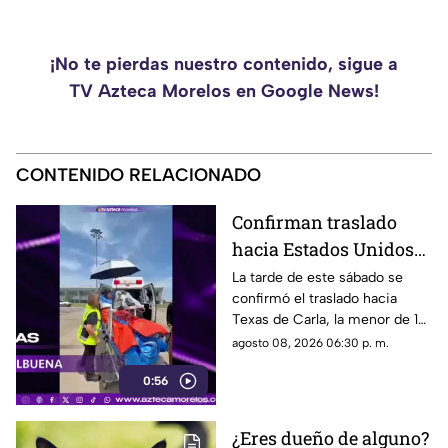
¡No te pierdas nuestro contenido, sigue a
TV Azteca Morelos en Google News!
CONTENIDO RELACIONADO
Confirman traslado
hacia Estados Unidos
de menor que sufrió
La tarde de este sábado se
confirmó el traslado hacia
quemadura en la
Texas de Carla, la menor de 15
explosión de gas LP en
años que resultó gravemente
agosto 08, 2026 06:30 p. m.
Cuernavaca
lesionada en la explosión de
0:56
gas en Cuernavaca.
¿Eres dueño de alguno?