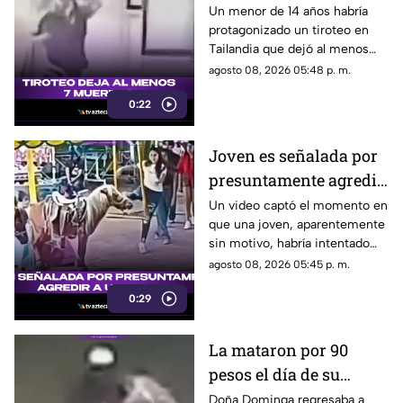
muertos
Un menor de 14 años habría
protagonizado un tiroteo en
Tailandia que dejó al menos
siete personas muertas, entre
agosto 08, 2026 05:48 p. m.
ellas sus abuelos y cinco
0:22
personas en una escuela.
Joven es señalada por
presuntamente agredir
a un pony en feria de
Un video captó el momento en
que una joven, aparentemente
Pueblo Mágico
sin motivo, habría intentado
agredir a un pequeño pony.
agosto 08, 2026 05:45 p. m.
0:29
La mataron por 90
pesos el día de su
cumpleaños; Este es el
Doña Dominga regresaba a