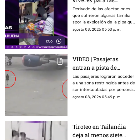
víveres para las
familias afectadas por
Derivado de las afectaciones
que sufrieron algunas familia
la explosión de pipa en
spor la explosión de la pipa que
Cuernavaca
transportaba gas LP,
agosto 08, 2026 05:53 p. m.
ciudadanos de Cuernavaca
1:56
entregaron víveres en la zona.
VIDEO | Pasajeras
entran a pista de
aeropuerto tras perder
Las pasajeras lograron acceder
a una zona restringida antes de
su vuelo; autoridades
ser interceptadas por personal
logran detenerlas
del aeropuerto.
agosto 08, 2026 05:49 p. m.
Tiroteo en Tailandia
deja al menos siete