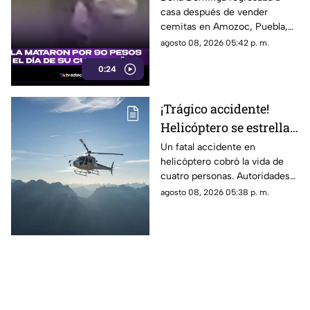
casa después de vender
caso de Doña Dominga
cemitas en Amozoc, Puebla,
cuando presuntamente un
agosto 08, 2026 05:42 p. m.
hombre la siguió para asaltarla.
0:24
¡Trágico accidente!
Helicóptero se estrella
en zona boscosa y
Un fatal accidente en
helicóptero cobró la vida de
mueren cuatro
cuatro personas. Autoridades
personas
confirmaron que la aeronave
agosto 08, 2026 05:38 p. m.
se estrelló en una zona
boscosa.