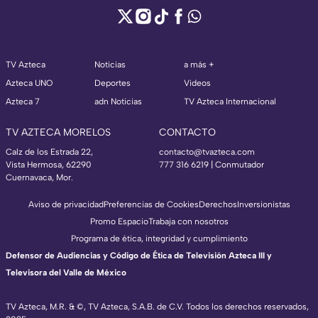
TV Azteca
Noticias
a más +
Azteca UNO
Deportes
Videos
Azteca 7
adn Noticias
TV Azteca Internacional
TV AZTECA MORELOS
CONTACTO
Calz de los Estrada 22,
contacto@tvazteca.com
Vista Hermosa, 62290
777 316 6219 | Conmutador
Cuernavaca, Mor.
Aviso de privacidad
Preferencias de Cookies
Derechos
Inversionistas
Promo Espacio
Trabaja con nosotros
Programa de ética, integridad y cumplimiento
Defensor de Audiencias y Código de Ética de Televisión Azteca III y
Televisora del Valle de México
TV Azteca, M.R. & ©, TV Azteca, S.A.B. de C.V. Todos los derechos reservados,