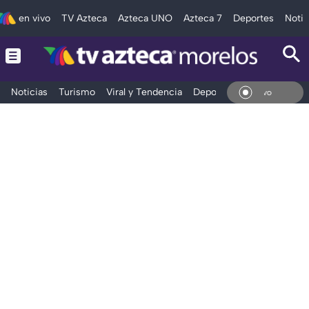
en vivo
TV Azteca
Azteca UNO
Azteca 7
Deportes
Notic
Noticias
Turismo
Viral y Tendencia
Deportes
Espectáculos
En V