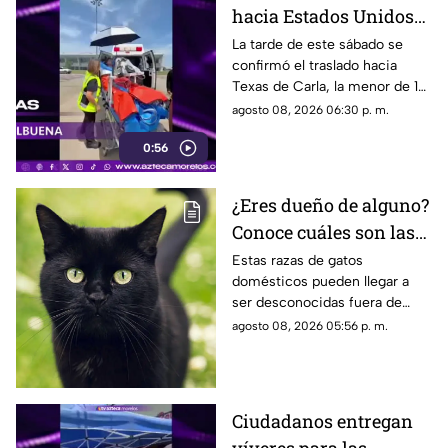
hacia Estados Unidos
de menor que sufrió
La tarde de este sábado se
confirmó el traslado hacia
quemadura en la
Texas de Carla, la menor de 15
explosión de gas LP en
años que resultó gravemente
agosto 08, 2026 06:30 p. m.
Cuernavaca
lesionada en la explosión de
0:56
gas en Cuernavaca.
¿Eres dueño de alguno?
Conoce cuáles son las
cinco razas más raras
Estas razas de gatos
domésticos pueden llegar a
de gatos domésticos en
ser desconocidas fuera de
todo el mundo
círculos especializados, y
agosto 08, 2026 05:56 p. m.
algunos de ellos enfrentan
desafíos para su preservación.
Ciudadanos entregan