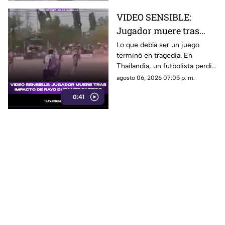
VIDEO SENSIBLE:
Jugador muere tras
impacto de rayo
Lo que debía ser un juego
terminó en tragedia. En
durante partido
Thailandia, un futbolista perdió
la vida al ser alcanzado por un
agosto 06, 2026 07:05 p. m.
rayo en pleno partido
0:41