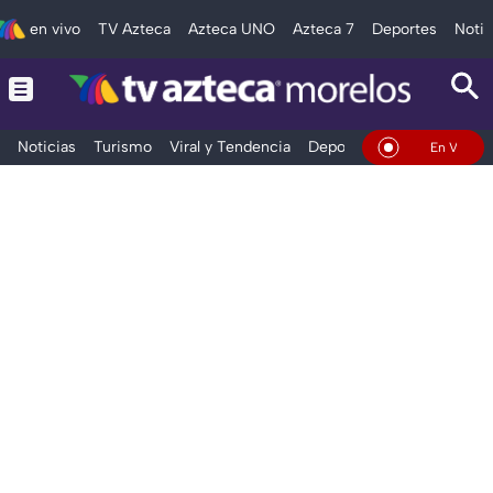
en vivo
TV Azteca
Azteca UNO
Azteca 7
Deportes
Notic
Noticias
Turismo
Viral y Tendencia
Deportes
Espectáculos
En Vivo