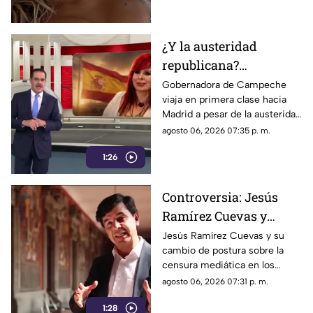
colaboraciones
internacionales.
¿Y la austeridad
republicana?
Gobernadora Layda
Gobernadora de Campeche
viaja en primera clase hacia
Sansores viaja en
Madrid a pesar de la austeridad
primera clase hacia
republicana.
agosto 06, 2026 07:35 p. m.
Madrid
1:26
Controversia: Jesús
Ramírez Cuevas y
Censura a los Medios
Jesús Ramírez Cuevas y su
cambio de postura sobre la
de Comunicación
censura mediática en los
medios de comunicación.
agosto 06, 2026 07:31 p. m.
1:28