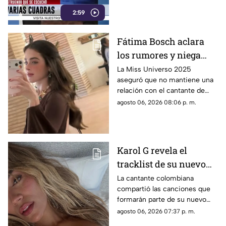
de emergencia.
2:59
Fátima Bosch aclara
los rumores y niega
tener un romance con
La Miss Universo 2025
aseguró que no mantiene una
Natanael Cano
relación con el cantante de
corridos tumbados.
agosto 06, 2026 08:06 p. m.
Karol G revela el
tracklist de su nuevo
álbum antes de su
La cantante colombiana
compartió las canciones que
lanzamiento; esta es la
formarán parte de su nuevo
lista completa
material de estudio,
agosto 06, 2026 07:37 p. m.
sorprendiendo con