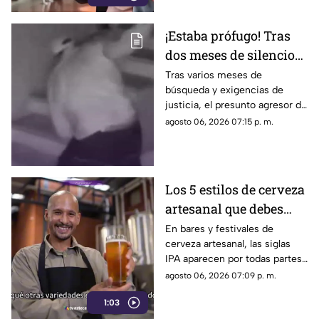
¡Estaba prófugo! Tras
dos meses de silencio
detuvieron a Jorge "N",
Tras varios meses de
búsqueda y exigencias de
agresor de Paula
justicia, el presunto agresor de
Paula Fajardo fue localizado y
agosto 06, 2026 07:15 p. m.
detenido en el estado de
Guerrero.
Los 5 estilos de cerveza
artesanal que debes
conocer
En bares y festivales de
cerveza artesanal, las siglas
IPA aparecen por todas partes.
Pero, ¿qué significa realmente
agosto 06, 2026 07:09 p. m.
y qué otras variedades existen
1:03
en el mundo?