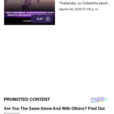
Thailandia, un futbolista perdió
la vida al ser alcanzado por un
agosto 06, 2026 07:05 p. m.
rayo en pleno partido
0:41