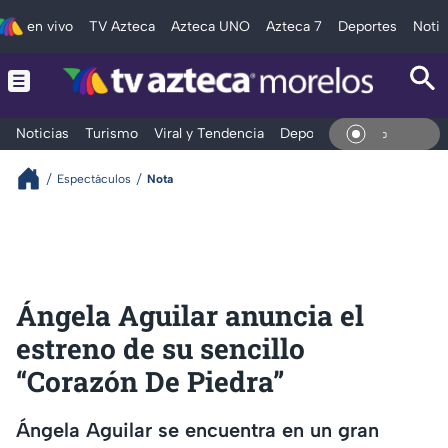
en vivo
TV Azteca
Azteca UNO
Azteca 7
Deportes
Notic
Noticias
Turismo
Viral y Tendencia
Deportes
Espectáculos
En Vi
Espectáculos
Nota
Ángela Aguilar anuncia el
estreno de su sencillo
“Corazón De Piedra”
Ángela Aguilar se encuentra en un gran