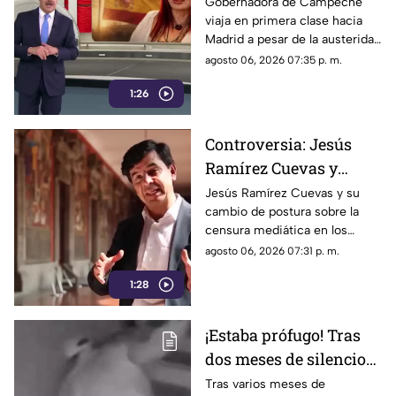
Gobernadora Layda
Gobernadora de Campeche
viaja en primera clase hacia
Sansores viaja en
Madrid a pesar de la austeridad
primera clase hacia
republicana.
agosto 06, 2026 07:35 p. m.
Madrid
1:26
Controversia: Jesús
Ramírez Cuevas y
Censura a los Medios
Jesús Ramírez Cuevas y su
cambio de postura sobre la
de Comunicación
censura mediática en los
medios de comunicación.
agosto 06, 2026 07:31 p. m.
1:28
¡Estaba prófugo! Tras
dos meses de silencio
detuvieron a Jorge "N",
Tras varios meses de