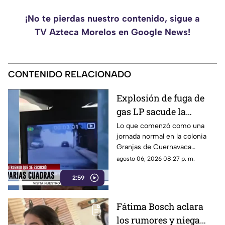
¡No te pierdas nuestro contenido, sigue a
TV Azteca Morelos en Google News!
CONTENIDO RELACIONADO
Explosión de fuga de
gas LP sacude la
colonia Las Granjas
Lo que comenzó como una
jornada normal en la colonia
Granjas de Cuernavaca
terminó en una movilización
agosto 06, 2026 08:27 p. m.
de emergencia.
2:59
Fátima Bosch aclara
los rumores y niega