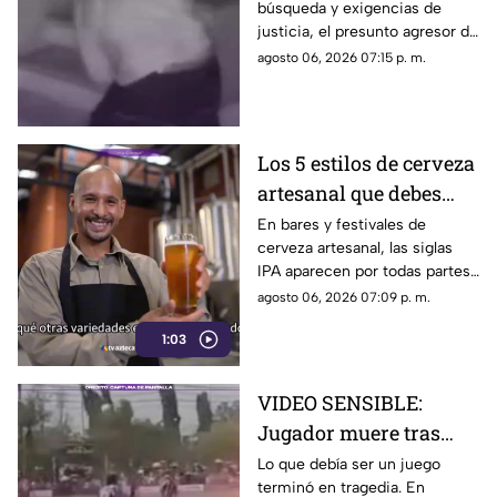
búsqueda y exigencias de
agresor de Paula
justicia, el presunto agresor de
Paula Fajardo fue localizado y
agosto 06, 2026 07:15 p. m.
detenido en el estado de
Guerrero.
Los 5 estilos de cerveza
artesanal que debes
conocer
En bares y festivales de
cerveza artesanal, las siglas
IPA aparecen por todas partes.
Pero, ¿qué significa realmente
agosto 06, 2026 07:09 p. m.
y qué otras variedades existen
1:03
en el mundo?
VIDEO SENSIBLE:
Jugador muere tras
impacto de rayo
Lo que debía ser un juego
terminó en tragedia. En
durante partido