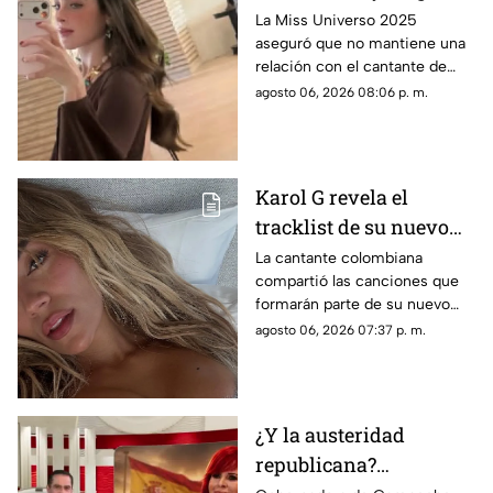
tener un romance con
La Miss Universo 2025
aseguró que no mantiene una
Natanael Cano
relación con el cantante de
corridos tumbados.
agosto 06, 2026 08:06 p. m.
Karol G revela el
tracklist de su nuevo
álbum antes de su
La cantante colombiana
compartió las canciones que
lanzamiento; esta es la
formarán parte de su nuevo
lista completa
material de estudio,
agosto 06, 2026 07:37 p. m.
sorprendiendo con
colaboraciones
internacionales.
¿Y la austeridad
republicana?