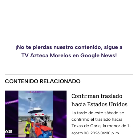
¡No te pierdas nuestro contenido, sigue a
TV Azteca Morelos en Google News!
CONTENIDO RELACIONADO
Confirman traslado
hacia Estados Unidos
de menor que sufrió
La tarde de este sábado se
confirmó el traslado hacia
quemadura en la
Texas de Carla, la menor de 15
explosión de gas LP en
años que resultó gravemente
agosto 08, 2026 06:30 p. m.
Cuernavaca