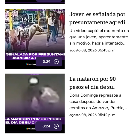
Joven es señalada por
presuntamente agredir
a un pony en feria de
Un video captó el momento en
que una joven, aparentemente
Pueblo Mágico
sin motivo, habría intentado
agredir a un pequeño pony.
agosto 08, 2026 05:45 p. m.
0:29
La mataron por 90
pesos el día de su
cumpleaños; Este es el
Doña Dominga regresaba a
casa después de vender
caso de Doña Dominga
cemitas en Amozoc, Puebla,
cuando presuntamente un
agosto 08, 2026 05:42 p. m.
hombre la siguió para asaltarla.
0:24