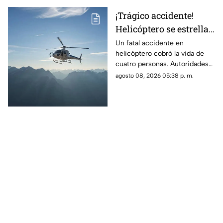
¡Trágico accidente!
Helicóptero se estrella
en zona boscosa y
Un fatal accidente en
helicóptero cobró la vida de
mueren cuatro
cuatro personas. Autoridades
personas
confirmaron que la aeronave
agosto 08, 2026 05:38 p. m.
se estrelló en una zona
boscosa.