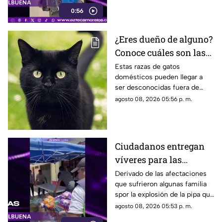
lesionada en la explosión de
0:56
gas en Cuernavaca.
¿Eres dueño de alguno?
Conoce cuáles son las
cinco razas más raras
Estas razas de gatos
domésticos pueden llegar a
de gatos domésticos en
ser desconocidas fuera de
todo el mundo
círculos especializados, y
agosto 08, 2026 05:56 p. m.
algunos de ellos enfrentan
desafíos para su preservación.
Ciudadanos entregan
víveres para las
familias afectadas por
Derivado de las afectaciones
que sufrieron algunas familia
la explosión de pipa en
spor la explosión de la pipa que
Cuernavaca
transportaba gas LP,
agosto 08, 2026 05:53 p. m.
ciudadanos de Cuernavaca