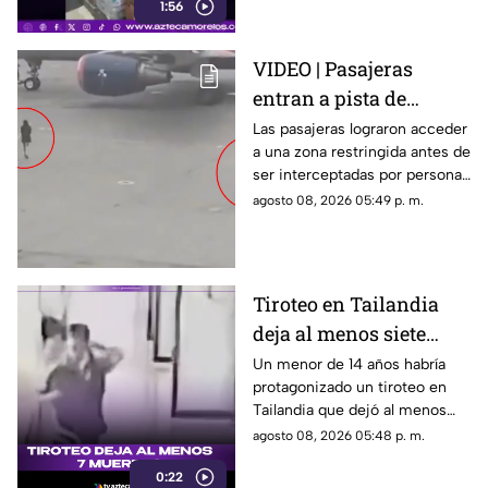
1:56
entregaron víveres en la zona.
VIDEO | Pasajeras
entran a pista de
aeropuerto tras perder
Las pasajeras lograron acceder
a una zona restringida antes de
su vuelo; autoridades
ser interceptadas por personal
logran detenerlas
del aeropuerto.
agosto 08, 2026 05:49 p. m.
Tiroteo en Tailandia
deja al menos siete
muertos
Un menor de 14 años habría
protagonizado un tiroteo en
Tailandia que dejó al menos
siete personas muertas, entre
agosto 08, 2026 05:48 p. m.
ellas sus abuelos y cinco
0:22
personas en una escuela.