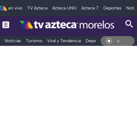
en vivo
TV Azteca
Azteca UNO
Azteca 7
Deportes
Notic
Noticias
Turismo
Viral y Tendencia
Deportes
Espectáculos
En Vi