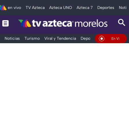
en vivo
TV Azteca
Azteca UNO
Azteca 7
Deportes
Notic
Noticias
Turismo
Viral y Tendencia
Deportes
Espectáculos
En Vivo