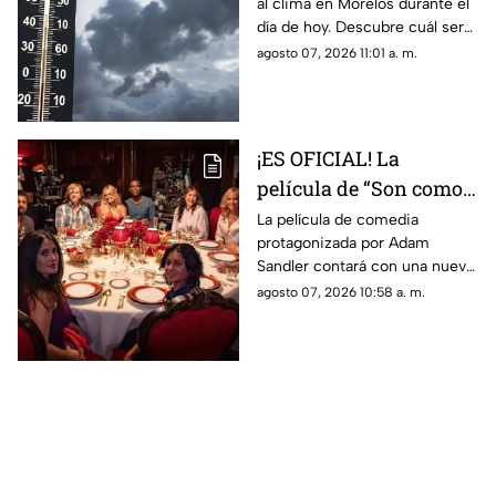
al clima en Morelos durante el
municipios que
día de hoy. Descubre cuál será
registrarán menos de
la temperatura máxima hoy
agosto 07, 2026 11:01 a. m.
30 grados
viernes 7 de agosto de 2026.
¡ES OFICIAL! La
película de “Son como
niños” contará con una
La película de comedia
protagonizada por Adam
tercera parte; estos
Sandler contará con una nueva
actores regresan
entrega tras más de una
agosto 07, 2026 10:58 a. m.
década de la segunda parte.