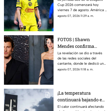
Cup 2026 comenzará hoy
la Leagues Cup 2026
viernes 7 de agosto. América y
previo a la jornada 2
Toluca se perfilan como los
agosto 07, 2026 11:29 a. m.
grandes favoritos para la
siguiente ronda.
FOTOS | Shawn
Mendes confirma
relación con actriz
La revelación se dio a través
de las redes sociales del
latina; así compartió la
cantante, donde le dedicó un
noticia
emotivo mensaje.
agosto 07, 2026 11:18 a. m.
¡La temperatura
continuará bajando en
Morelos! Estos son los
El calor continuará afectando