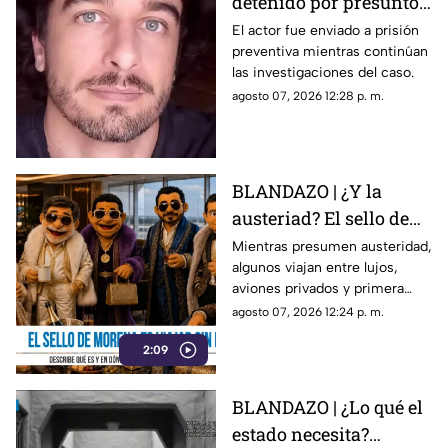
detenido por presunto
abuso de un niño;
El actor fue enviado a prisión
preventiva mientras continúan
aseguró que lo
las investigaciones del caso.
confundió con su novia
agosto 07, 2026 12:28 p. m.
BLANDAZO | ¿Y la
austeriad? El sello de
Morena es viajar sin
Mientras presumen austeridad,
algunos viajan entre lujos,
pena
aviones privados y primera
clase. Al parecer ya se abrieron
agosto 07, 2026 12:24 p. m.
las puertas de “4T Travel”,
2:09
donde volar sin pena parece
ser el sello de la casa.
BLANDAZO | ¿Lo qué el
estado necesita?