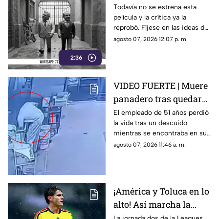
Gobierno de Morelos
Todavía no se estrena esta
película y la crítica ya la
anuncia fideicomiso
reprobó. Fíjese en las ideas de
cinematográfico
Margarita González Saravia
agosto 07, 2026 12:07 p. m.
para el Morelos sin control y
2:36
desgobierno.
VIDEO FUERTE | Muere
panadero tras quedar
atrapado en una
El empleado de 51 años perdió
la vida tras un descuido
mezcladora industrial
mientras se encontraba en su
jornada laboral.
agosto 07, 2026 11:46 a. m.
¡América y Toluca en lo
alto! Así marcha la
tabla de posiciones de
La jornada dos de la Leagues