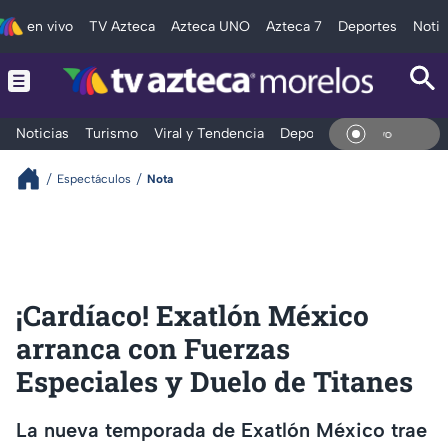
en vivo
TV Azteca
Azteca UNO
Azteca 7
Deportes
Notic
Noticias
Turismo
Viral y Tendencia
Deportes
Espectáculos
En V
Espectáculos
Nota
¡Cardíaco! Exatlón México
arranca con Fuerzas
Especiales y Duelo de Titanes
La nueva temporada de Exatlón México trae