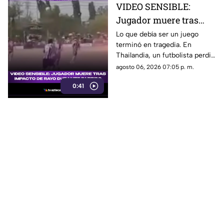
VIDEO SENSIBLE:
Jugador muere tras
impacto de rayo
Lo que debía ser un juego
terminó en tragedia. En
durante partido
Thailandia, un futbolista perdió
la vida al ser alcanzado por un
agosto 06, 2026 07:05 p. m.
rayo en pleno partido
0:41