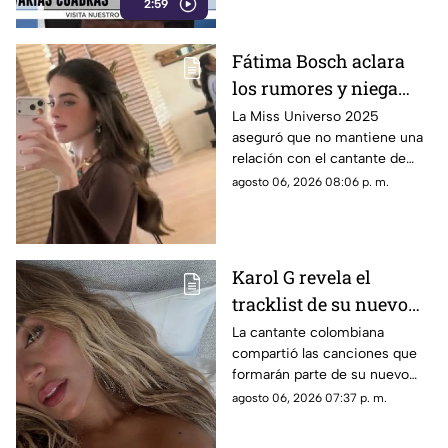
2:59
Fátima Bosch aclara
los rumores y niega
tener un romance con
La Miss Universo 2025
aseguró que no mantiene una
Natanael Cano
relación con el cantante de
corridos tumbados.
agosto 06, 2026 08:06 p. m.
Karol G revela el
tracklist de su nuevo
álbum antes de su
La cantante colombiana
compartió las canciones que
lanzamiento; esta es la
formarán parte de su nuevo
lista completa
material de estudio,
agosto 06, 2026 07:37 p. m.
sorprendiendo con
colaboraciones