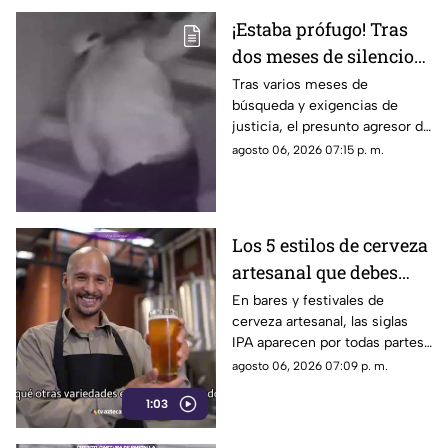
¡Estaba prófugo! Tras
dos meses de silencio
detuvieron a Jorge "N",
Tras varios meses de
búsqueda y exigencias de
agresor de Paula
justicia, el presunto agresor de
Paula Fajardo fue localizado y
agosto 06, 2026 07:15 p. m.
detenido en el estado de
Guerrero.
Los 5 estilos de cerveza
artesanal que debes
conocer
En bares y festivales de
cerveza artesanal, las siglas
IPA aparecen por todas partes.
Pero, ¿qué significa realmente
agosto 06, 2026 07:09 p. m.
y qué otras variedades existen
1:03
en el mundo?