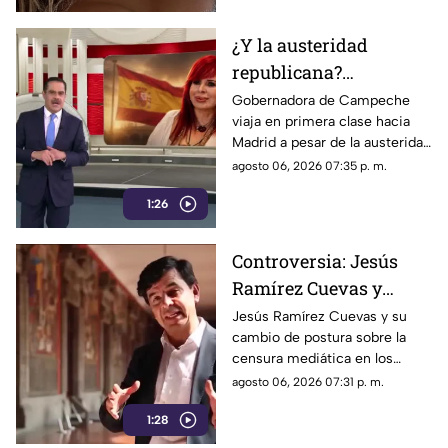
internacionales.
¿Y la austeridad
republicana?
Gobernadora Layda
Gobernadora de Campeche
viaja en primera clase hacia
Sansores viaja en
Madrid a pesar de la austeridad
primera clase hacia
republicana.
agosto 06, 2026 07:35 p. m.
Madrid
1:26
Controversia: Jesús
Ramírez Cuevas y
Censura a los Medios
Jesús Ramírez Cuevas y su
cambio de postura sobre la
de Comunicación
censura mediática en los
medios de comunicación.
agosto 06, 2026 07:31 p. m.
1:28