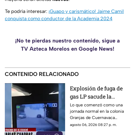
Te podría interesar:
¡Guapo y carismático! Jaime Camil
conquista como conductor de la Academia 2024
¡No te pierdas nuestro contenido, sigue a
TV Azteca Morelos en Google News!
CONTENIDO RELACIONADO
Explosión de fuga de
gas LP sacude la
colonia Las Granjas
Lo que comenzó como una
jornada normal en la colonia
Granjas de Cuernavaca
terminó en una movilización
agosto 06, 2026 08:27 p. m.
de emergencia.