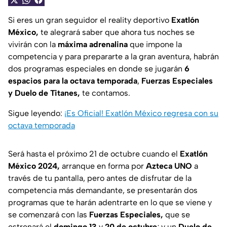
Si eres un gran seguidor el reality deportivo
Exatlón
México,
te alegrará saber que ahora tus noches se
vivirán con la
máxima adrenalina
que impone la
competencia y para prepararte a la gran aventura, habrán
dos programas especiales en donde se jugarán
6
espacios para la octava temporada
,
Fuerzas Especiales
y Duelo de Titanes,
te contamos.
Sigue leyendo:
¡Es Oficial! Exatlón México regresa con su
octava temporada
Será hasta el próximo 21 de octubre cuando el
Exatlón
México 2024,
arranque en forma por
Azteca UNO
a
través de tu pantalla, pero antes de disfrutar de la
competencia más demandante, se presentarán dos
programas que te harán adentrarte en lo que se viene y
se comenzará con las
Fuerzas Especiales,
que se
estrenará el
domingo 13
y
20 de octubre
; y un
Duelo de