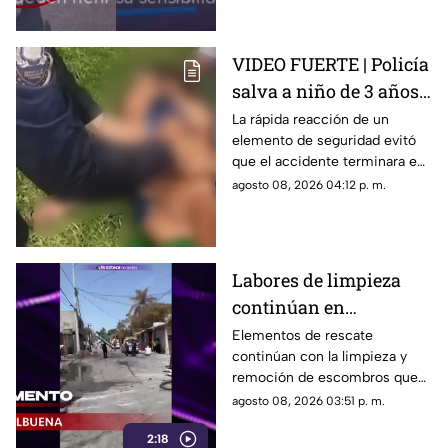
VIDEO FUERTE | Policía
salva a niño de 3 años
tras accidente en lago
La rápida reacción de un
elemento de seguridad evitó
en Teotihuacán
que el accidente terminara en
tragedia.
agosto 08, 2026 04:12 p. m.
Labores de limpieza
continúan en
Cuernavaca tras la
Elementos de rescate
continúan con la limpieza y
explosión de la pipa de
remoción de escombros que
gas LP
dejó la explosión de la pipa que
agosto 08, 2026 03:51 p. m.
transportaba gas LP en el
2:18
municipio de Cuernavaca.