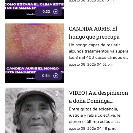
agosto 08, 2026 05:01 p. m.
0:32
CANDIDA AURIS: El
hongo que preocupa
Un hongo capaz de resistir
algunos tratamientos ya supera
los 3 mil 400 casos clínicos en
Estados Unidos durante 2026.
agosto 08, 2026 04:52 p. m.
0:54
VIDEO | Así despidieron
a doña Dominga,
abuelita de 82 años
Entre gritos de exigencia,
justicia y rabia colectiva, le
asesinada por 90 pesos
dieron el último adiós a la
mujer que fue asesinada de
agosto 08, 2026 04:48 p. m.