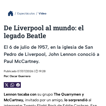
Espectáculos
Video
De Liverpool al mundo: el
legado Beatle
El 6 de julio de 1957, en la iglesia de San
Pedro de Liverpool, John Lennon conoció a
Paul McCartney.
Publicado 07/07/2026 | 🕑 19:28
Por:
Oscar Guerrero
Lennon
tocaba
con
su grupo
The Quarrymen
y
McCartney,
invitado por un amigo,
lo sorprendió
al
interpretar
Twenty Flight Rock
de Eddie Cochran. Ese