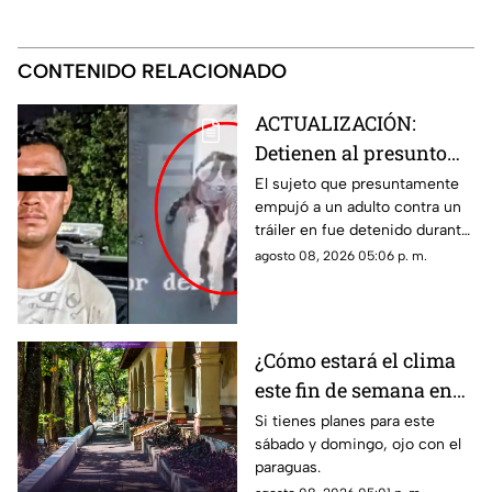
CONTENIDO RELACIONADO
ACTUALIZACIÓN:
Detienen al presunto
responsable que
El sujeto que presuntamente
empujó a un adulto contra un
empujó a un hombre de
tráiler en fue detenido durante
la tercera edad contra
la madrugada de este sábado 8
agosto 08, 2026 05:06 p. m.
un tráiler
de agosto de 2026.
¿Cómo estará el clima
este fin de semana en
Cuernavaca?
Si tienes planes para este
sábado y domingo, ojo con el
paraguas.