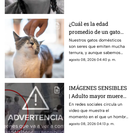
camino a su casa en medio de
un robo.
¿Cuál es la edad
promedio de un gato
doméstico? Podrías
Nuestros gatos domésticos
son seres que emiten mucha
disfrutar a tu michi
ternura, y aunque sabemos
más tiempo del que te
que no son eternos, seguro
agosto 08, 2026 04:40 p. m.
imaginas
podrás disfrutar de su
compañía más de lo que te
imaginas.
IMÁGENES SENSIBLES
| Adulto mayor muere
atropellado por un
En redes sociales circula un
video que muestra el
tráiler, video revela que
momento en el que un hombre
un hombre lo empujó
de la tercera edad fue
agosto 08, 2026 04:13 p. m.
de manera intencional
atropellado por un tráiler.