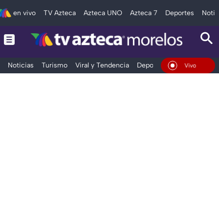
en vivo
TV Azteca
Azteca UNO
Azteca 7
Deportes
Notic
Noticias
Turismo
Viral y Tendencia
Deportes
Espectáculos
En Vivo