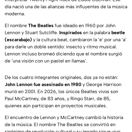
día nació una de las alianzas más influyentes de la música
moderna.
El nombre
The Beatles
fue ideado en 1960 por John
Lennon y Stuart Sutcliffe.
Inspirados
en la palabra
beetle
(escarabajo)
y la cultura
beat
, cambiaron la ‘e’ por una ‘a’
para darle un doble sentido: insecto y ritmo musical.
Lennon incluso bromeó diciendo que el nombre surgió
de ‘una visión con un pastel en llamas’.
De los cuatro integrantes originales, dos ya no están:
John Lennon fue asesinado en 1980
y George Harrison
murió en 2001. En 2026, los únicos Beatles vivos son
Paul McCartney, de 83 años, y Ringo Starr, de 85,
quienes aún participan en proyectos musicales.
El encuentro de Lennon y McCartney cambió la historia
de la música. El nombre
The Beatles
se convirtió en
sinónimo de revolución cultural y su legado sigue vivo