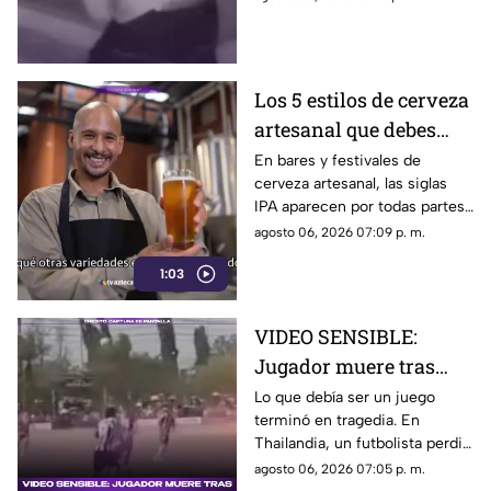
detenido en el estado de
Guerrero.
Los 5 estilos de cerveza
artesanal que debes
conocer
En bares y festivales de
cerveza artesanal, las siglas
IPA aparecen por todas partes.
Pero, ¿qué significa realmente
agosto 06, 2026 07:09 p. m.
y qué otras variedades existen
1:03
en el mundo?
VIDEO SENSIBLE:
Jugador muere tras
impacto de rayo
Lo que debía ser un juego
terminó en tragedia. En
durante partido
Thailandia, un futbolista perdió
la vida al ser alcanzado por un
agosto 06, 2026 07:05 p. m.
rayo en pleno partido