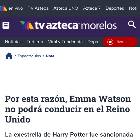
en vivo
TV Azteca
Azteca UNO
Azteca 7
Deportes
Notic
Noticias
Turismo
Viral y Tendencia
Deportes
Espectáculos
En Vivo
Espectáculos
Nota
Por esta razón, Emma Watson
no podrá conducir en el Reino
Unido
La exestrella de Harry Potter fue sancionada