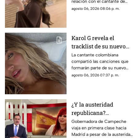
relación con el cantante de
corridos tumbados.
agosto 06, 2026 08:06 p. m.
Karol G revela el
tracklist de su nuevo
álbum antes de su
La cantante colombiana
compartió las canciones que
lanzamiento; esta es la
formarán parte de su nuevo
lista completa
material de estudio,
agosto 06, 2026 07:37 p. m.
sorprendiendo con
colaboraciones
internacionales.
¿Y la austeridad
republicana?
Gobernadora Layda
Gobernadora de Campeche
viaja en primera clase hacia
Sansores viaja en
Madrid a pesar de la austeridad
primera clase hacia