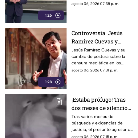
republicana.
agosto 06, 2026 07:35 p. m.
Madrid
1:26
Controversia: Jesús
Ramírez Cuevas y
Censura a los Medios
Jesús Ramírez Cuevas y su
cambio de postura sobre la
de Comunicación
censura mediática en los
medios de comunicación.
agosto 06, 2026 07:31 p. m.
1:28
¡Estaba prófugo! Tras
dos meses de silencio
detuvieron a Jorge "N",
Tras varios meses de
búsqueda y exigencias de
agresor de Paula
justicia, el presunto agresor de
Paula Fajardo fue localizado y
agosto 06, 2026 07:15 p. m.