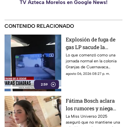
TV Azteca Morelos en Google News!
CONTENIDO RELACIONADO
Explosión de fuga de
gas LP sacude la
colonia Las Granjas
Lo que comenzó como una
jornada normal en la colonia
Granjas de Cuernavaca
terminó en una movilización
agosto 06, 2026 08:27 p. m.
de emergencia.
2:59
Fátima Bosch aclara
los rumores y niega
tener un romance con
La Miss Universo 2025
aseguró que no mantiene una
Natanael Cano