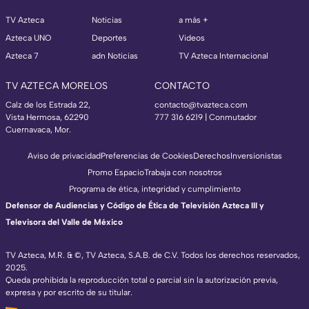
TV Azteca
Noticias
a más +
Azteca UNO
Deportes
Videos
Azteca 7
adn Noticias
TV Azteca Internacional
TV AZTECA MORELOS
CONTACTO
Calz de los Estrada 22,
contacto@tvazteca.com
Vista Hermosa, 62290
777 316 6219 | Conmutador
Cuernavaca, Mor.
Aviso de privacidad
Preferencias de Cookies
Derechos
Inversionistas
Promo Espacio
Trabaja con nosotros
Programa de ética, integridad y cumplimiento
Defensor de Audiencias y Código de Ética de Televisión Azteca III y
Televisora del Valle de México
TV Azteca, M.R. & ©, TV Azteca, S.A.B. de C.V. Todos los derechos reservados,
2025.
Queda prohibida la reproducción total o parcial sin la autorización previa,
expresa y por escrito de su titular.