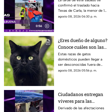
La tarde de este sábado se
confirmó el traslado hacia
quemadura en la
Texas de Carla, la menor de 15
explosión de gas LP en
años que resultó gravemente
agosto 08, 2026 06:30 p. m.
Cuernavaca
lesionada en la explosión de
0:56
gas en Cuernavaca.
¿Eres dueño de alguno?
Conoce cuáles son las
cinco razas más raras
Estas razas de gatos
domésticos pueden llegar a
de gatos domésticos en
ser desconocidas fuera de
todo el mundo
círculos especializados, y
agosto 08, 2026 05:56 p. m.
algunos de ellos enfrentan
desafíos para su preservación.
Ciudadanos entregan
víveres para las
familias afectadas por
Derivado de las afectaciones