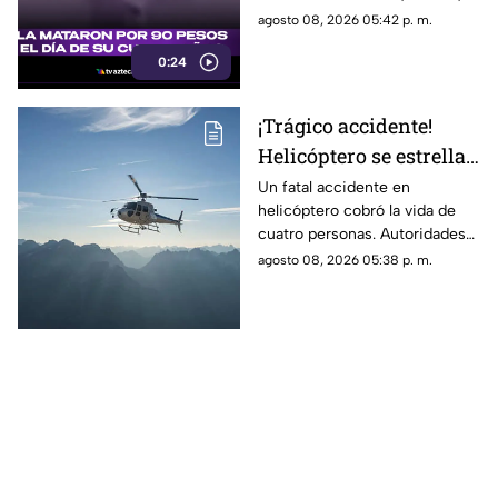
cuando presuntamente un
agosto 08, 2026 05:42 p. m.
hombre la siguió para asaltarla.
0:24
¡Trágico accidente!
Helicóptero se estrella
en zona boscosa y
Un fatal accidente en
helicóptero cobró la vida de
mueren cuatro
cuatro personas. Autoridades
personas
confirmaron que la aeronave
agosto 08, 2026 05:38 p. m.
se estrelló en una zona
boscosa.