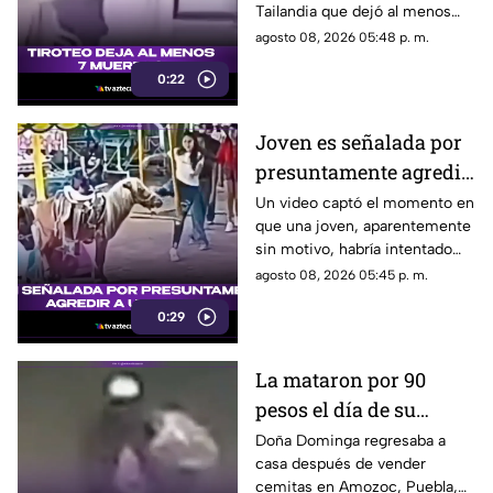
Tailandia que dejó al menos
siete personas muertas, entre
agosto 08, 2026 05:48 p. m.
ellas sus abuelos y cinco
0:22
personas en una escuela.
Joven es señalada por
presuntamente agredir
a un pony en feria de
Un video captó el momento en
que una joven, aparentemente
Pueblo Mágico
sin motivo, habría intentado
agredir a un pequeño pony.
agosto 08, 2026 05:45 p. m.
0:29
La mataron por 90
pesos el día de su
cumpleaños; Este es el
Doña Dominga regresaba a
casa después de vender
caso de Doña Dominga
cemitas en Amozoc, Puebla,