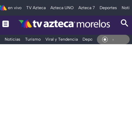
en vivo
TV Azteca
Azteca UNO
Azteca 7
Deportes
Notic
Noticias
Turismo
Viral y Tendencia
Deportes
Espectáculos
En Vi