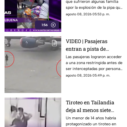
que sufrieron algunas familia
la explosión de pipa en
spor la explosión de la pipa que
Cuernavaca
transportaba gas LP,
agosto 08, 2026 05:53 p. m.
ciudadanos de Cuernavaca
1:56
entregaron víveres en la zona.
VIDEO | Pasajeras
entran a pista de
aeropuerto tras perder
Las pasajeras lograron acceder
a una zona restringida antes de
su vuelo; autoridades
ser interceptadas por personal
logran detenerlas
del aeropuerto.
agosto 08, 2026 05:49 p. m.
Tiroteo en Tailandia
deja al menos siete
muertos
Un menor de 14 años habría
protagonizado un tiroteo en