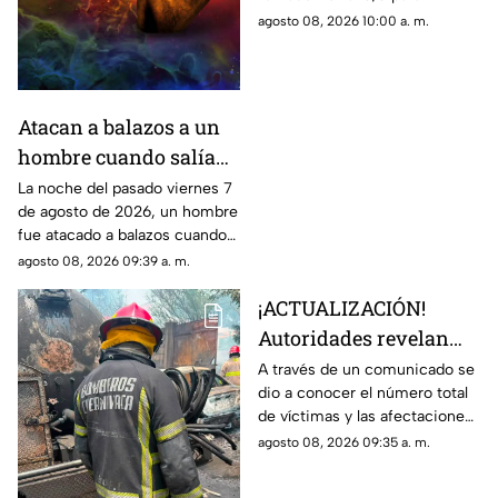
reflexionar, pedir y establecer
agosto 08, 2026 10:00 a. m.
nuevas metas.
Atacan a balazos a un
hombre cuando salía
de una iglesia en
La noche del pasado viernes 7
de agosto de 2026, un hombre
Cuautla, ¿cuál es su
fue atacado a balazos cuando
estado de salud?
salía de una iglesia. Los hechos
agosto 08, 2026 09:39 a. m.
ocurrieron en el municipio de
¡ACTUALIZACIÓN!
Cuautla.
Autoridades revelan
nueva información tras
A través de un comunicado se
dio a conocer el número total
la explosión de la pipa
de víctimas y las afectaciones
de gas LP en
tras el siniestro.
agosto 08, 2026 09:35 a. m.
Cuernavaca