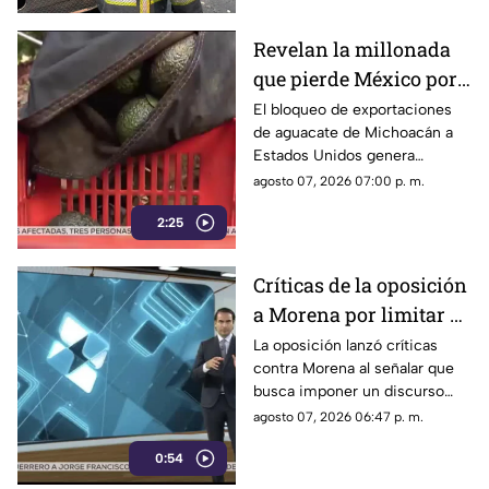
Revelan la millonada
que pierde México por
el bloqueo de Estados
El bloqueo de exportaciones
de aguacate de Michoacán a
Unidos al aguacate de
Estados Unidos genera
Michoacán
pérdidas millonarias.
agosto 07, 2026 07:00 p. m.
2:25
Críticas de la oposición
a Morena por limitar el
debate político
La oposición lanzó críticas
contra Morena al señalar que
busca imponer un discurso
único y limitar las voces que
agosto 07, 2026 06:47 p. m.
cuestionan a personajes
0:54
señalados por presuntos
vínculos con la narcopolítica de