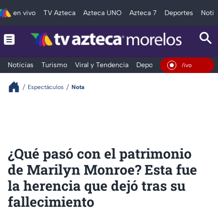
en vivo
TV Azteca
Azteca UNO
Azteca 7
Deportes
Notic
Noticias
Turismo
Viral y Tendencia
Deportes
Espectáculos
En Vivo
Espectáculos
Nota
¿Qué pasó con el patrimonio
de Marilyn Monroe? Esta fue
la herencia que dejó tras su
fallecimiento