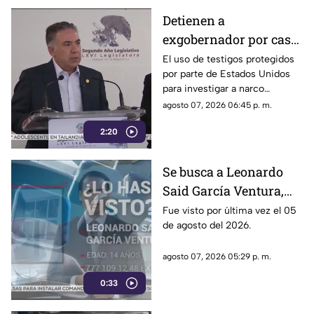
la 4T.
Detienen a
exgobernador por caso
Ayotzinapa y desaforan
El uso de testigos protegidos
por parte de Estados Unidos
a alcaldes
para investigar a narco
políticos ha sido cuestionado
agosto 07, 2026 06:45 p. m.
por la 4T. Sin embargo, este
2:20
método también ha colocado
bajo la lupa a funcionarios y
gobernadores de morena,
Se busca a Leonardo
entre ellos Rubén Rocha y
Said García Ventura,
Enrique Inzunza.
desaparecido en
Fue visto por última vez el 05
de agosto del 2026.
Cuernavaca
agosto 07, 2026 05:29 p. m.
0:33