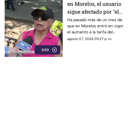
en Morelos, el usuario
sigue afectado por "el
tarifazo"
Ha pasado más de un mes de
que en Morelos entró en vigor
el aumento a la tarifa del
transporte público. Un mes,
agosto 07, 2026 05:27 p. m.
desde que la economía de los
3:03
morelenses se vio afectada y
los ciudadanos denunciaran su
incorfomidad por el mal trato
al interior de las unidades.