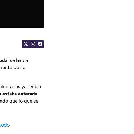
odal
se había
miento de su
olucradas ya tenían
 estaba enterada
ando que lo que se
 todo