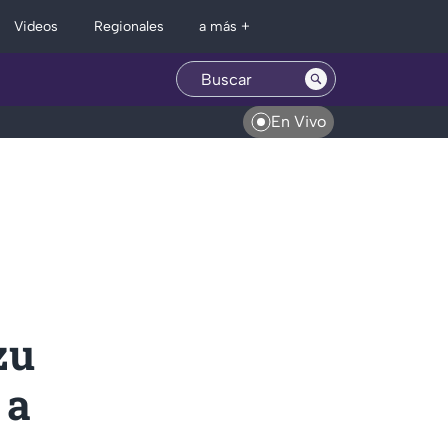
Regionales
Videos
a más +
En Vivo
zu
 a