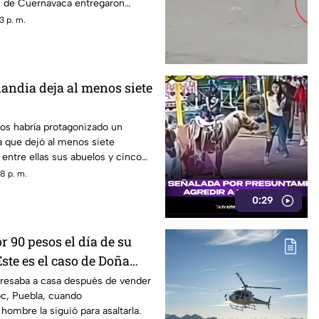
s de Cuernavaca entregaron
3 p. m.
landia deja al menos siete
os habría protagonizado un
ia que dejó al menos siete
entre ellas sus abuelos y cinco
scuela.
8 p. m.
0:29
 90 pesos el día de su
ste es el caso de Doña
resaba a casa después de vender
c, Puebla, cuando
ombre la siguió para asaltarla.