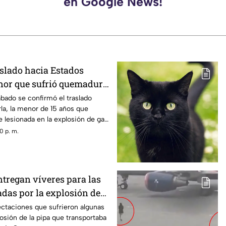
en Google News!
slado hacia Estados
nor que sufrió quemadura
n de gas LP en
ábado se confirmó el traslado
la, la menor de 15 años que
 lesionada en la explosión de gas
0 p. m.
tregan víveres para las
adas por la explosión de
navaca
ectaciones que sufrieron algunas
losión de la pipa que transportaba