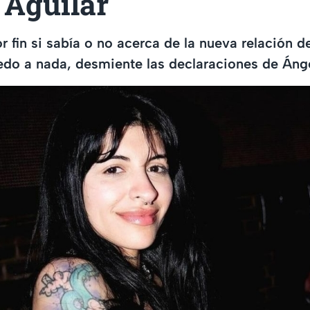
 Aguilar
r fin si sabía o no acerca de la nueva relación d
edo a nada, desmiente las declaraciones de Ánge