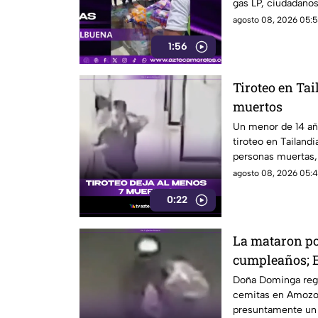
gas LP, ciudadano
víveres en la zona.
agosto 08, 2026 05:5
1:56
Tiroteo en Tai
muertos
Un menor de 14 añ
tiroteo en Tailand
personas muertas, 
personas en una e
agosto 08, 2026 05:4
0:22
La mataron por
cumpleaños; E
Dominga
Doña Dominga reg
cemitas en Amozo
presuntamente un h