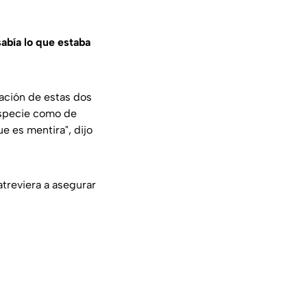
sabía lo que estaba
ación de estas dos
especie como de
ue es mentira",
dijo
 atreviera a asegurar