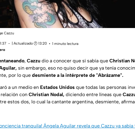
age Cazzu
1:37
| Actualizado 🕑 13:20
1 minuto lectura
ero
entaneando
,
Cazzu
dio a conocer que sí sabía que
Christian N
Aguilar,
sin embargo, eso no quiso decir que ya tenía conoci
nte, por lo que
desmiente a la intérprete de "Abrázame".
aró a un medio en
Estados Unidos
que todas las personas inv
 relación con
Christian Nodal,
diciendo entre líneas que
Cazzu
tre estos dos, lo cual la cantante argentina, desmiente, afirm
conciencia tranquila! Ángela Aguilar revela que Cazzu ya sabía