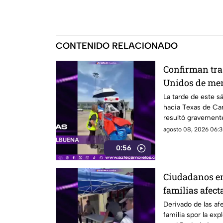
CONTENIDO RELACIONADO
Confirman tra
Unidos de me
en la explosió
La tarde de este s
hacia Texas de Car
Cuernavaca
resultó gravemente
en Cuernavaca.
agosto 08, 2026 06:3
0:56
Ciudadanos en
familias afect
pipa en Cuer
Derivado de las af
familia spor la exp