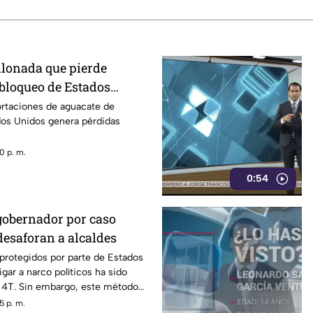
llonada que pierde
 bloqueo de Estados
acate de Michoacán
ortaciones de aguacate de
os Unidos genera pérdidas
0 p. m.
0:54
gobernador por caso
desaforan a alcaldes
 protegidos por parte de Estados
gar a narco políticos ha sido
a 4T. Sin embargo, este método
o bajo la lupa a funcionarios y
5 p. m.