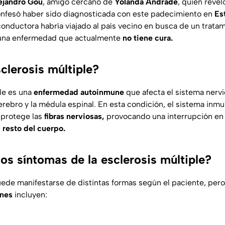
ejandro Gou
, amigo cercano de
Yolanda Andrade
, quien reve
 confesó haber sido diagnosticada con este padecimiento en
Es
onductora habría viajado al país vecino en busca de un trata
 una enfermedad que actualmente
no tiene cura.
clerosis múltiple?
ple es una
enfermedad autoinmune
que afecta el sistema nervi
rebro y la médula espinal. En esta condición, el sistema inmun
e protege las
fibras nerviosas,
provocando una interrupción en
l resto del cuerpo.
os síntomas de la esclerosis múltiple?
de manifestarse de distintas formas según el paciente, pero
nes
incluyen: