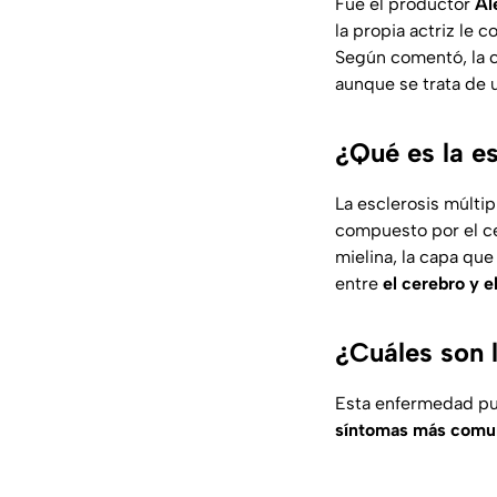
Fue el productor
Al
la propia actriz le
Según comentó, la c
aunque se trata de
¿Qué es la es
La esclerosis múlti
compuesto por el ce
mielina, la capa qu
entre
el cerebro y e
¿Cuáles son l
Esta enfermedad pue
síntomas más comu