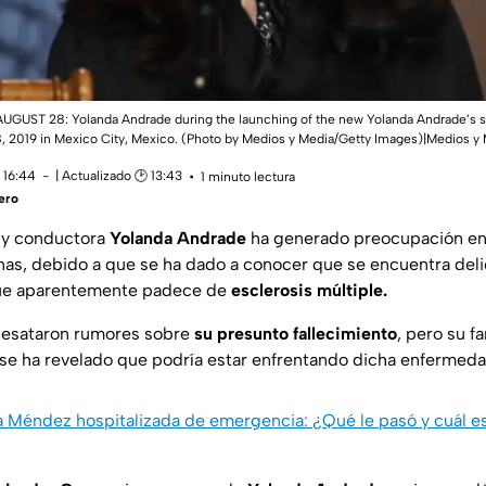
GUST 28: Yolanda Andrade during the launching of the new Yolanda Andrade’s 
 2019 in Mexico City, Mexico. (Photo by Medios y Media/Getty Images)|Medios y
 16:44
| Actualizado 🕑 13:43
1 minuto lectura
ero
z y conductora
Yolanda Andrade
ha generado preocupación en
nas, debido a que se ha dado a conocer que se encuentra deli
que aparentemente padece de
esclerosis múltiple.
desataron rumores sobre
su presunto fallecimiento
, pero su f
se ha revelado que podría estar enfrentando dicha enfermeda
a Méndez hospitalizada de emergencia: ¿Qué le pasó y cuál e