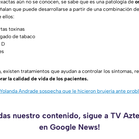
xactas aún no se conocen, se sabe que es una patología de
o
eñalan que puede desarrollarse a partir de una combinación d
 ellos:
rtas toxinas
gado de tabaco
a D
es
a, existen tratamientos que ayudan a controlar los síntomas, re
rar la calidad de vida de los pacientes.
Yolanda Andrade sospecha que le hicieron brujería ante prob
rdas nuestro contenido, sigue a TV Azt
en Google News!