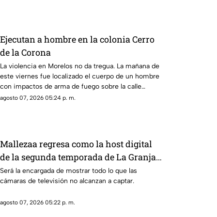
Ejecutan a hombre en la colonia Cerro
de la Corona
La violencia en Morelos no da tregua. La mañana de
este viernes fue localizado el cuerpo de un hombre
con impactos de arma de fuego sobre la calle
alianza nacional, en la colonia cerro de la corona, en
agosto 07, 2026 05:24 p. m.
Jiutepec.
Mallezaa regresa como la host digital
de la segunda temporada de La Granja
VIP
Será la encargada de mostrar todo lo que las
cámaras de televisión no alcanzan a captar.
agosto 07, 2026 05:22 p. m.