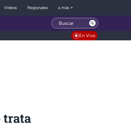
Regionales
Videos
a más +
En Vivo
 trata