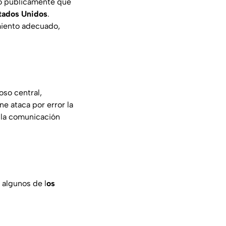
ló públicamente que
tados Unidos
.
miento adecuado,
oso central,
e ataca por error la
 la comunicación
 algunos de l
os