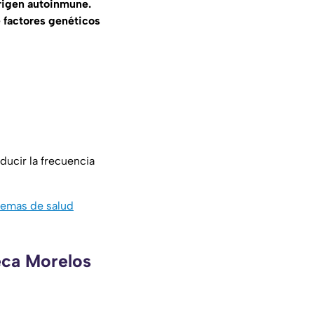
rigen autoinmune.
e
factores genéticos
ducir la frecuencia
lemas de salud
eca Morelos