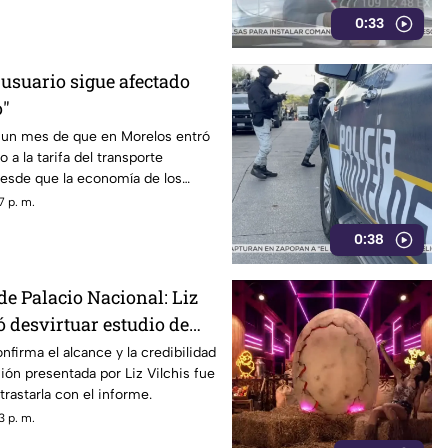
orena, entre ellos Rubén Rocha y
0:33
 usuario sigue afectado
o"
un mes de que en Morelos entró
 a la tarifa del transporte
desde que la economía de los
afectada y los ciudadanos
7 p. m.
orfomidad por el mal trato al
0:38
dades.
de Palacio Nacional: Liz
ó desvirtuar estudio de
la credibilidad de TV
nfirma el alcance y la credibilidad
ión presentada por Liz Vilchis fue
trastarla con el informe.
3 p. m.