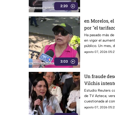
gobernadores de m
2:20
Enrique Inzunza.
en Morelos, el
por "el tarifaz
Ha pasado más de 
en vigor el aumento
público. Un mes, 
morelenses se vio 
agosto 07, 2026 05:2
denunciaran su inc
3:03
interior de las uni
Un fraude des
Vilchis intent
Reuters sobre 
Estudio Reuters co
de TV Azteca; vers
Azteca
cuestionada al con
agosto 07, 2026 05:2