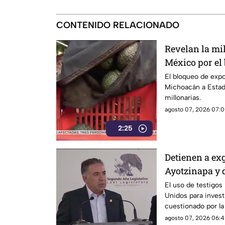
CONTENIDO RELACIONADO
Revelan la mi
México por el
Unidos al agu
El bloqueo de exp
Michoacán a Estad
millonarias.
agosto 07, 2026 07:0
2:25
Detienen a ex
Ayotzinapa y 
El uso de testigos
Unidos para investi
cuestionado por l
también ha colocad
agosto 07, 2026 06:4