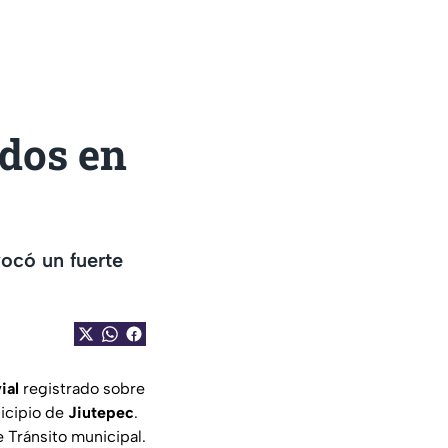
dos en
vocó un fuerte
ial
registrado sobre
nicipio de
Jiutepec
.
e Tránsito municipal.