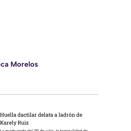
eca Morelos
Huella dactilar delata a ladrón de
Karely Ruiz
La madrugada del 29 de julio, la tranquilidad de