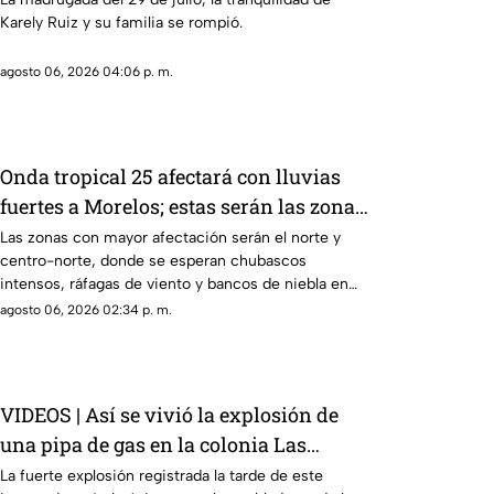
Karely Ruiz y su familia se rompió.
agosto 06, 2026 04:06 p. m.
Onda tropical 25 afectará con lluvias
fuertes a Morelos; estas serán las zonas
y horas exactas
Las zonas con mayor afectación serán el norte y
centro-norte, donde se esperan chubascos
intensos, ráfagas de viento y bancos de niebla en
áreas montañosas. En el sur y sureste habrá
agosto 06, 2026 02:34 p. m.
tormentas puntuales con actividad eléctrica
constante, mientras que en Cuernavaca, Jiutepec y
Cuautla existe riesgo de encharcamientos e
inundaciones repentinas.
VIDEOS | Así se vivió la explosión de
una pipa de gas en la colonia Las
Granjas, Cuernavaca
La fuerte explosión registrada la tarde de este