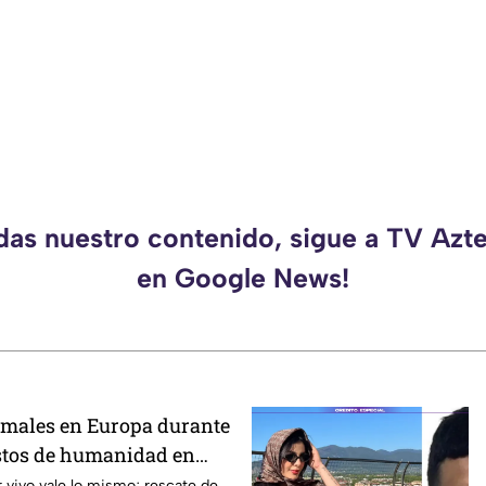
rdas nuestro contenido, sigue a TV Azt
en Google News!
imales en Europa durante
stos de humanidad en
mergencia climática
r vivo vale lo mismo; rescate de