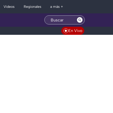
Regionales
Videos
a más +
En Vivo