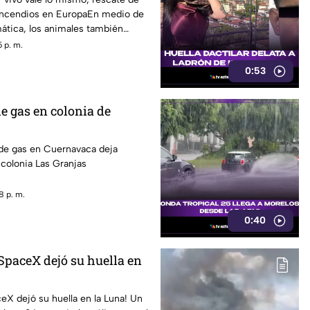
incendios en EuropaEn medio de
ática, los animales también
o.
 p. m.
0:53
e gas en colonia de
 de gas en Cuernavaca deja
 colonia Las Granjas
8 p. m.
0:40
SpaceX dejó su huella en
X dejó su huella en la Luna! Un