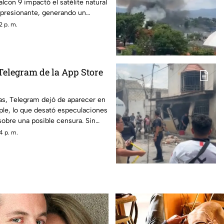
lcon 9 impactó el satélite natural
mpresionante, generando un
2 p. m.
Telegram de la App Store
as, Telegram dejó de aparecer en
ple, lo que desató especulaciones
sobre una posible censura. Sin
ov, fundador de la aplicación,
4 p. m.
ro temporal se debió a un incidente