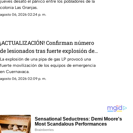
jueves desató el pánico entre los pobladores de la
colonia Las Granjas.
agosto 06, 2026 02:24 p. m.
¡ACTUALIZACIÓN! Confirman número
de lesionados tras fuerte explosión de
pipa de gas en colonia Las Granjas
La explosión de una pipa de gas LP provocó una
fuerte movilización de los equipos de emergencia
en Cuernavaca.
agosto 06, 2026 02:09 p. m.