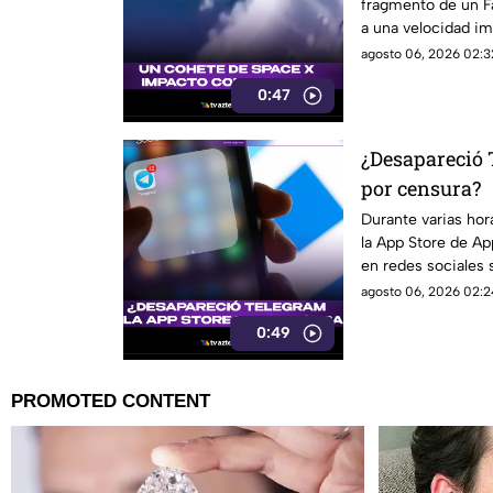
fragmento de un Fa
a una velocidad i
enorme cráter.
agosto 06, 2026 02:3
0:47
¿Desapareció 
por censura?
Durante varias hor
la App Store de Ap
en redes sociales 
embargo, Pavel Dur
agosto 06, 2026 02:2
aclaró que el reti
0:49
de ciberseguridad.