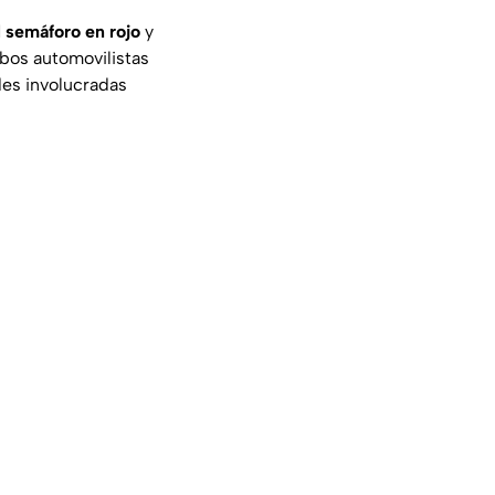
l semáforo en rojo
y
mbos automovilistas
des involucradas