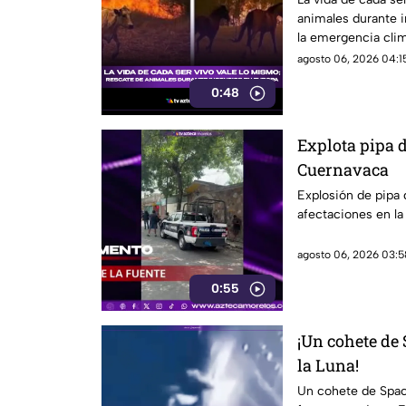
animales durante 
la emergencia clim
encontraron refugi
agosto 06, 2026 04:15
0:48
Explota pipa d
Cuernavaca
Explosión de pipa
afectaciones en la
agosto 06, 2026 03:5
0:55
¡Un cohete de 
la Luna!
Un cohete de Space