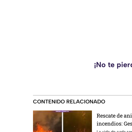
¡No te pie
CONTENIDO RELACIONADO
Rescate de an
incendios: Ge
medio de la e
La vida de cada se