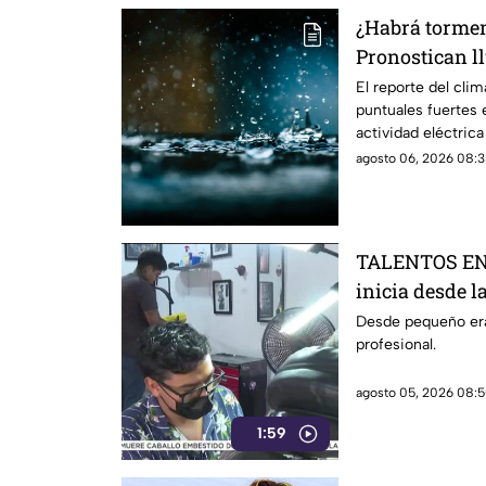
¿Habrá torme
Pronostican ll
con descargas 
El reporte del clim
puntuales fuertes
municipios
actividad eléctrica
agosto 06, 2026 08:3
TALENTOS EN 
inicia desde l
Desde pequeño era
profesional.
agosto 05, 2026 08:5
1:59