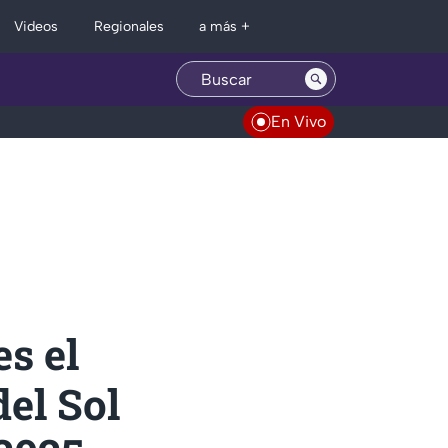
Regionales
Videos
a más +
En Vivo
s el
del Sol