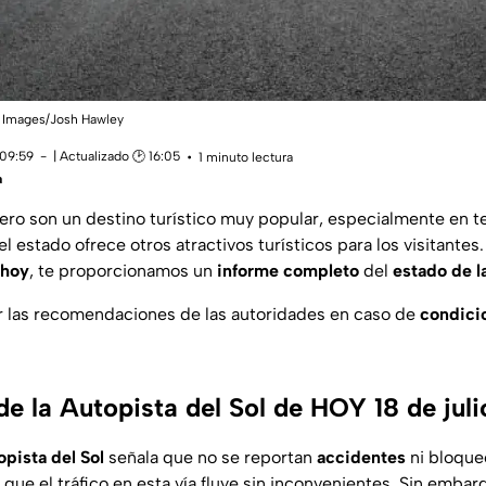
tty Images/Josh Hawley
 09:59
| Actualizado 🕑 16:05
1 minuto lectura
a
ero son un destino turístico muy popular, especialmente en
l estado ofrece otros atractivos turísticos para los visitantes.
 hoy
, te proporcionamos un
informe completo
del
estado de la
r las recomendaciones de las autoridades en caso de
condici
de la Autopista del Sol de HOY 18 de jul
pista del Sol
señala que no se reportan
accidentes
ni bloque
lo que el tráfico en esta vía fluye sin inconvenientes. Sin emba