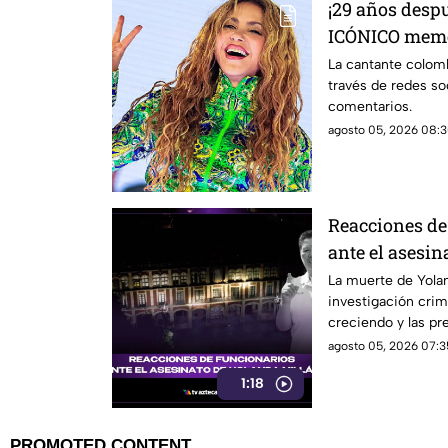
¡29 años desp
ICÓNICO meme; 
fotografía
La cantante colomb
través de redes so
comentarios.
agosto 05, 2026 08:3
Reacciones de
ante el asesin
ayudante muni
La muerte de Yolan
investigación crim
creciendo y las pr
funcionarios muni
agosto 05, 2026 07:3
más fuertes. ¿Qué 
1:18
sigue en el caso?