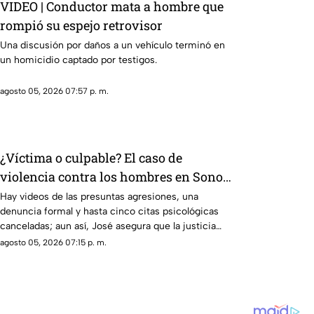
VIDEO | Conductor mata a hombre que
rompió su espejo retrovisor
Una discusión por daños a un vehículo terminó en
un homicidio captado por testigos.
agosto 05, 2026 07:57 p. m.
¿Víctima o culpable? El caso de
violencia contra los hombres en Sonora
que está generando conversación en
Hay videos de las presuntas agresiones, una
denuncia formal y hasta cinco citas psicológicas
redes sociales
canceladas; aun así, José asegura que la justicia
sigue sin llegar.
agosto 05, 2026 07:15 p. m.