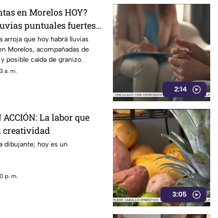
ntas en Morelos HOY?
uvias puntuales fuertes
eléctricas en estos
a arroja que hoy habrá lluvias
 en Morelos, acompañadas de
 y posible caída de granizo.
3 a. m.
2:14
ACCIÓN: La labor que
a creatividad
 dibujante; hoy es un
0 p. m.
3:05