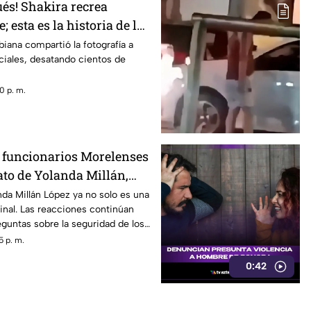
ués! Shakira recrea
esta es la historia de la
iana compartió la fotografía a
ciales, desatando cientos de
0 p. m.
 funcionarios Morelenses
ato de Yolanda Millán,
cipal de Tepetzingo
da Millán López ya no solo es una
inal. Las reacciones continúan
eguntas sobre la seguridad de los
cipales en Morelos son cada vez
5 p. m.
dijeron las autoridades y qué
0:42