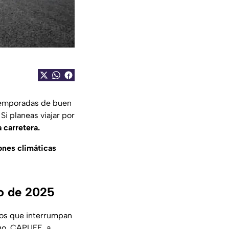
 temporadas de buen
 Si planeas viajar por
 carretera.
ones climáticas
io de 2025
os que interrumpan
rgo, CAPUFE, a