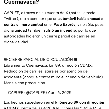
Cuernavaca?
CAPUFE, a través de su cuenta de X (antes llamada
Twitter), dio a conocer que un
automóvil había chocado
contra el muro central
en el
Paso Exprés
; y no sólo, pues
dicha
unidad
también
sufrió un incendio
, por lo que
autoridades hicieron un cierre parcial de carriles en
dicha vialidad.
🟠 CIERRE PARCIAL DE CIRCULACIÓN 🟠
Libramiento Cuernavaca, km 89, dirección CDMX.
Reducción de carriles laterales por atención de
accidente (choque contra muro e incendio de vehículo).
Maneja con precaución.
— CAPUFE (@CAPUFE)
April 6, 2025
Los hechos sucedieron en el
kilómetro 89 con dirección
a CDMX
, cerca de las 4:20 A.M., y para las 5:45 A.M., el