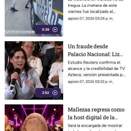
tregua. La mañana de este
viernes fue localizado el
cuerpo de un hombre con
agosto 07, 2026 05:24 p. m.
impactos de arma de fuego
0:38
sobre la calle alianza nacional,
en la colonia cerro de la
corona, en Jiutepec.
Un fraude desde
Palacio Nacional: Liz
Vilchis intentó
Estudio Reuters confirma el
alcance y la credibilidad de TV
desvirtuar estudio de
Azteca; versión presentada por
Reuters sobre la
Liz Vilchis fue cuestionada al
agosto 07, 2026 05:23 p. m.
credibilidad de TV
contrastarla con el informe.
Azteca
2:52
Mallezaa regresa como
la host digital de la
segunda temporada de
Será la encargada de mostrar