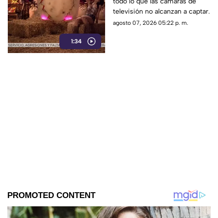
todo lo que las cámaras de
La Granja VIP
televisión no alcanzan a captar.
agosto 07, 2026 05:22 p. m.
1:34