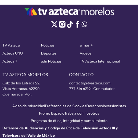
TV Azteca
Noticias
a más +
Azteca UNO
Deportes
Videos
Azteca 7
adn Noticias
TV Azteca Internacional
TV AZTECA MORELOS
CONTACTO
Calz de los Estrada 22,
contacto@tvazteca.com
Vista Hermosa, 62290
777 316 6219 | Conmutador
Cuernavaca, Mor.
Aviso de privacidad
Preferencias de Cookies
Derechos
Inversionistas
Promo Espacio
Trabaja con nosotros
Programa de ética, integridad y cumplimiento
Defensor de Audiencias y Código de Ética de Televisión Azteca III y
Televisora del Valle de México