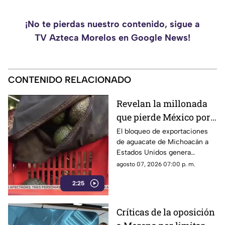
¡No te pierdas nuestro contenido, sigue a
TV Azteca Morelos en Google News!
CONTENIDO RELACIONADO
Revelan la millonada
que pierde México por
el bloqueo de Estados
El bloqueo de exportaciones
de aguacate de Michoacán a
Unidos al aguacate de
Estados Unidos genera
Michoacán
pérdidas millonarias.
agosto 07, 2026 07:00 p. m.
2:25
Críticas de la oposición