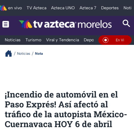
en vivo
TV Azteca
Azteca UNO
Azteca 7
Deportes
Notic
Noticias
Turismo
Viral y Tendencia
Deportes
Espectáculos
En Vivo
Noticias
Nota
¡Incendio de automóvil en el
Paso Exprés! Así afectó al
tráfico de la autopista México-
Cuernavaca HOY 6 de abril