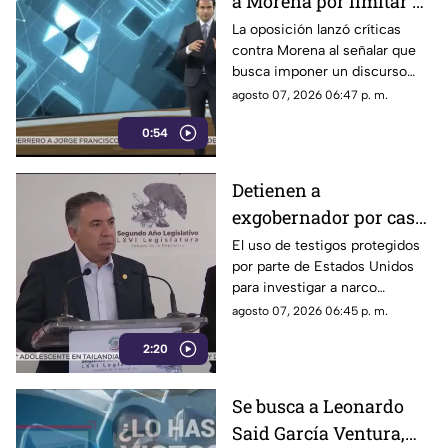
a Morena por limitar el
debate político
La oposición lanzó críticas
contra Morena al señalar que
busca imponer un discurso
único y limitar las voces que
agosto 07, 2026 06:47 p. m.
cuestionan a personajes
0:54
señalados por presuntos
vínculos con la narcopolítica de
la 4T.
Detienen a
exgobernador por caso
Ayotzinapa y desaforan
El uso de testigos protegidos
por parte de Estados Unidos
a alcaldes
para investigar a narco
políticos ha sido cuestionado
agosto 07, 2026 06:45 p. m.
por la 4T. Sin embargo, este
2:20
método también ha colocado
bajo la lupa a funcionarios y
gobernadores de morena,
Se busca a Leonardo
entre ellos Rubén Rocha y
Said García Ventura,
Enrique Inzunza.