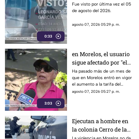
desaparecido en
Fue visto por última vez el 05
de agosto del 2026.
Cuernavaca
agosto 07, 2026 05:29 p. m.
0:33
en Morelos, el usuario
sigue afectado por "el
tarifazo"
Ha pasado más de un mes de
que en Morelos entró en vigor
el aumento a la tarifa del
transporte público. Un mes,
agosto 07, 2026 05:27 p. m.
desde que la economía de los
3:03
morelenses se vio afectada y
los ciudadanos denunciaran su
incorfomidad por el mal trato
Ejecutan a hombre en
al interior de las unidades.
la colonia Cerro de la
Corona
La violencia en Morelos no da