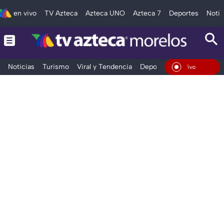
en vivo
TV Azteca
Azteca UNO
Azteca 7
Deportes
Notic
Noticias
Turismo
Viral y Tendencia
Deportes
Espectáculos
En Vivo