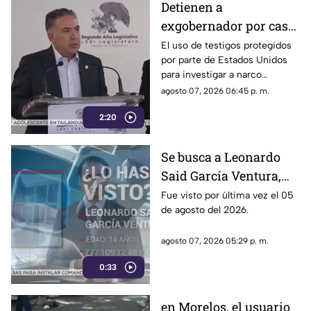
Detienen a
exgobernador por caso
Ayotzinapa y desaforan
El uso de testigos protegidos
por parte de Estados Unidos
a alcaldes
para investigar a narco
políticos ha sido cuestionado
agosto 07, 2026 06:45 p. m.
por la 4T. Sin embargo, este
2:20
método también ha colocado
bajo la lupa a funcionarios y
gobernadores de morena,
Se busca a Leonardo
entre ellos Rubén Rocha y
Said García Ventura,
Enrique Inzunza.
desaparecido en
Fue visto por última vez el 05
de agosto del 2026.
Cuernavaca
agosto 07, 2026 05:29 p. m.
0:33
en Morelos, el usuario