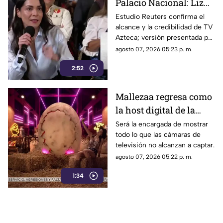
Palacio Nacional: Liz
Vilchis intentó
Estudio Reuters confirma el
alcance y la credibilidad de TV
desvirtuar estudio de
Azteca; versión presentada por
Reuters sobre la
Liz Vilchis fue cuestionada al
agosto 07, 2026 05:23 p. m.
credibilidad de TV
contrastarla con el informe.
Azteca
2:52
Mallezaa regresa como
la host digital de la
segunda temporada de
Será la encargada de mostrar
todo lo que las cámaras de
La Granja VIP
televisión no alcanzan a captar.
agosto 07, 2026 05:22 p. m.
1:34