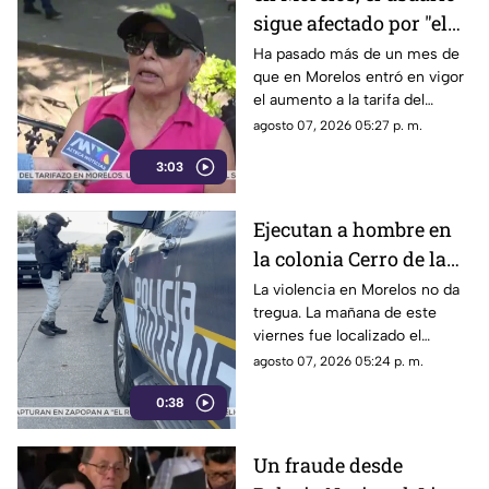
sigue afectado por "el
tarifazo"
Ha pasado más de un mes de
que en Morelos entró en vigor
el aumento a la tarifa del
transporte público. Un mes,
agosto 07, 2026 05:27 p. m.
desde que la economía de los
3:03
morelenses se vio afectada y
los ciudadanos denunciaran su
incorfomidad por el mal trato
Ejecutan a hombre en
al interior de las unidades.
la colonia Cerro de la
Corona
La violencia en Morelos no da
tregua. La mañana de este
viernes fue localizado el
cuerpo de un hombre con
agosto 07, 2026 05:24 p. m.
impactos de arma de fuego
0:38
sobre la calle alianza nacional,
en la colonia cerro de la
corona, en Jiutepec.
Un fraude desde