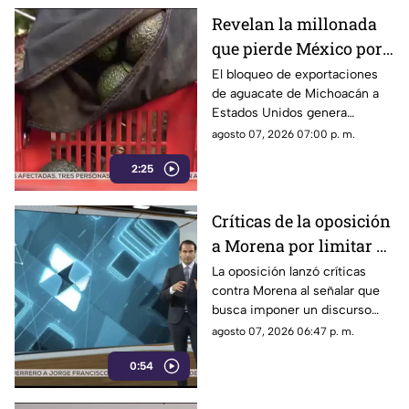
Revelan la millonada
que pierde México por
el bloqueo de Estados
El bloqueo de exportaciones
de aguacate de Michoacán a
Unidos al aguacate de
Estados Unidos genera
Michoacán
pérdidas millonarias.
agosto 07, 2026 07:00 p. m.
2:25
Críticas de la oposición
a Morena por limitar el
debate político
La oposición lanzó críticas
contra Morena al señalar que
busca imponer un discurso
único y limitar las voces que
agosto 07, 2026 06:47 p. m.
cuestionan a personajes
0:54
señalados por presuntos
vínculos con la narcopolítica de
la 4T.