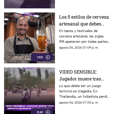
Guerrero.
Los 5 estilos de cerveza
artesanal que debes
conocer
En bares y festivales de
cerveza artesanal, las siglas
IPA aparecen por todas partes.
Pero, ¿qué significa realmente
agosto 06, 2026 07:09 p. m.
y qué otras variedades existen
1:03
en el mundo?
VIDEO SENSIBLE:
Jugador muere tras
impacto de rayo
Lo que debía ser un juego
terminó en tragedia. En
durante partido
Thailandia, un futbolista perdió
la vida al ser alcanzado por un
agosto 06, 2026 07:05 p. m.
rayo en pleno partido
0:41