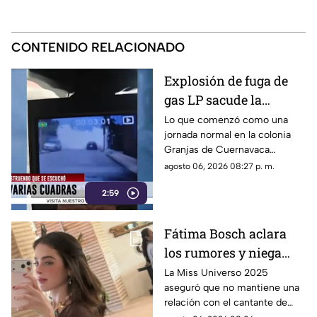
CONTENIDO RELACIONADO
Explosión de fuga de
gas LP sacude la
colonia Las Granjas
Lo que comenzó como una
jornada normal en la colonia
Granjas de Cuernavaca
terminó en una movilización
agosto 06, 2026 08:27 p. m.
de emergencia.
2:59
Fátima Bosch aclara
los rumores y niega
tener un romance con
La Miss Universo 2025
aseguró que no mantiene una
Natanael Cano
relación con el cantante de