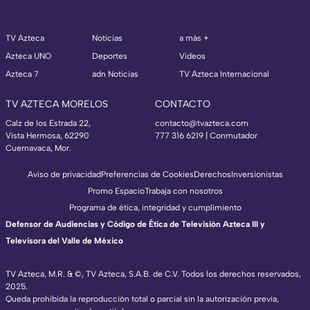
TV Azteca
Noticias
a más +
Azteca UNO
Deportes
Videos
Azteca 7
adn Noticias
TV Azteca Internacional
TV AZTECA MORELOS
CONTACTO
Calz de los Estrada 22,
contacto@tvazteca.com
Vista Hermosa, 62290
777 316 6219 | Conmutador
Cuernavaca, Mor.
Aviso de privacidad
Preferencias de Cookies
Derechos
Inversionistas
Promo Espacio
Trabaja con nosotros
Programa de ética, integridad y cumplimiento
Defensor de Audiencias y Código de Ética de Televisión Azteca III y
Televisora del Valle de México
TV Azteca, M.R. & ©, TV Azteca, S.A.B. de C.V. Todos los derechos reservados,
2025.
Queda prohibida la reproducción total o parcial sin la autorización previa,