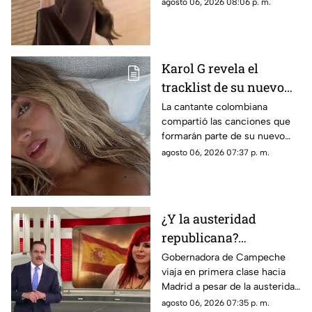
corridos tumbados.
agosto 06, 2026 08:06 p. m.
Karol G revela el
tracklist de su nuevo
álbum antes de su
La cantante colombiana
compartió las canciones que
lanzamiento; esta es la
formarán parte de su nuevo
lista completa
material de estudio,
agosto 06, 2026 07:37 p. m.
sorprendiendo con
colaboraciones
internacionales.
¿Y la austeridad
republicana?
Gobernadora Layda
Gobernadora de Campeche
viaja en primera clase hacia
Sansores viaja en
Madrid a pesar de la austeridad
primera clase hacia
republicana.
agosto 06, 2026 07:35 p. m.