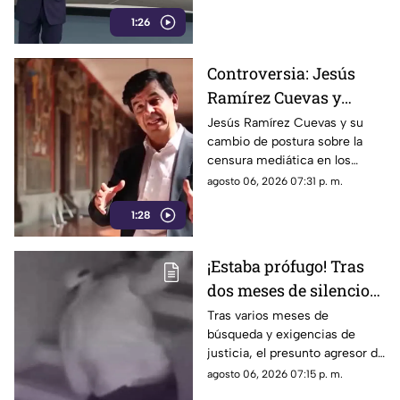
Madrid
1:26
Controversia: Jesús
Ramírez Cuevas y
Censura a los Medios
Jesús Ramírez Cuevas y su
cambio de postura sobre la
de Comunicación
censura mediática en los
medios de comunicación.
agosto 06, 2026 07:31 p. m.
1:28
¡Estaba prófugo! Tras
dos meses de silencio
detuvieron a Jorge "N",
Tras varios meses de
búsqueda y exigencias de
agresor de Paula
justicia, el presunto agresor de
Paula Fajardo fue localizado y
agosto 06, 2026 07:15 p. m.
detenido en el estado de