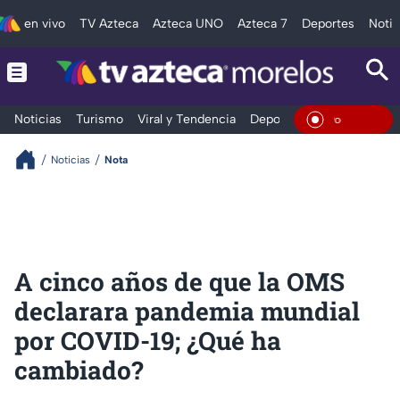
en vivo
TV Azteca
Azteca UNO
Azteca 7
Deportes
Notic
Noticias
Turismo
Viral y Tendencia
Deportes
Espectáculos
En Vivo
Noticias
Nota
A cinco años de que la OMS
declarara pandemia mundial
por COVID-19; ¿Qué ha
cambiado?