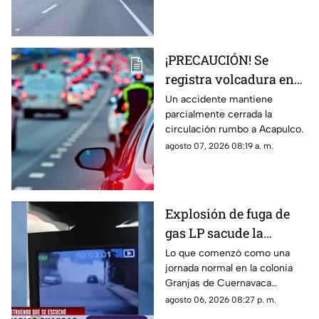
¡PRECAUCIÓN! Se
registra volcadura en
la autopista
Un accidente mantiene
parcialmente cerrada la
Cuernavaca-Acapulco
circulación rumbo a Acapulco.
agosto 07, 2026 08:19 a. m.
Explosión de fuga de
gas LP sacude la
colonia Las Granjas
Lo que comenzó como una
jornada normal en la colonia
Granjas de Cuernavaca
terminó en una movilización
agosto 06, 2026 08:27 p. m.
de emergencia.