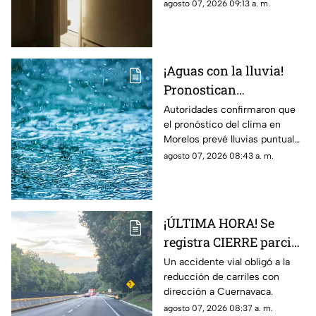
congelado el cuerpo sin vida
agosto 07, 2026 09:13 a. m.
durante más de dos
de su padre para continuar
años
cobrando su pensión.
¡Aguas con la lluvia!
Pronostican
precipitaciones muy
Autoridades confirmaron que
el pronóstico del clima en
fuertes en Morelos
Morelos prevé lluvias puntuales
HOY; Lista de
muy fuertes de 50 a 75 mm
agosto 07, 2026 08:43 a. m.
municipios más
hoy viernes 7 de agosto de
afectados
2026.
¡ÚLTIMA HORA! Se
registra CIERRE parcial
en la autopista México-
Un accidente vial obligó a la
reducción de carriles con
Cuernavaca; esto pasó
dirección a Cuernavaca.
agosto 07, 2026 08:37 a. m.