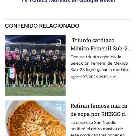
TV Azteca Morelos en Google News!
CONTENIDO RELACIONADO
¡Triunfo cardíaco!
México Femenil Sub-23
vence en penales a
Con un triunfo agónico, la
Selección Femenil de México
Colombia en la final de
Sub-23 logró ganar la medalla
los Juegos
de oro en fútbol durante los
agosto 07, 2026 09:54 a. m.
Centroamericanos y del
Juegos Centroamericanos y
Caribe 2026
del Caribe 2026.
Retiran famosa marca
de sopa por RIESGO de
alergia; autoridades
La empresa Sun Noodle
notificó el retiro masivo de
piden no consumir el
este producto tras poner en