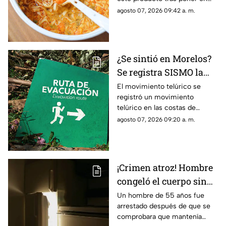
producto
riesgo a una parte de la
agosto 07, 2026 09:42 a. m.
población.
¿Se sintió en Morelos?
Se registra SISMO la
mañana de este viernes
El movimiento telúrico se
registró un movimiento
7 de agosto
telúrico en las costas de
Guerrero.
agosto 07, 2026 09:20 a. m.
¡Crimen atroz! Hombre
congeló el cuerpo sin
vida de su padre para
Un hombre de 55 años fue
arrestado después de que se
poder cobrar su
comprobara que mantenía
pensión; Lo hizo