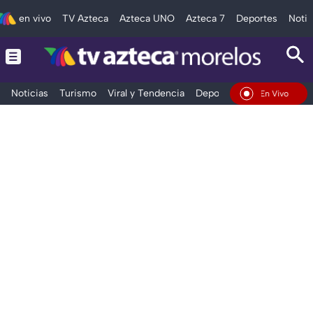
en vivo
TV Azteca
Azteca UNO
Azteca 7
Deportes
Notic
Noticias
Turismo
Viral y Tendencia
Deportes
Espectáculos
En Vivo